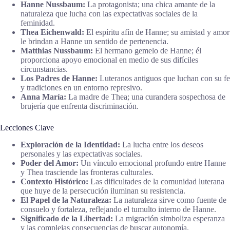
Hanne Nussbaum:
La protagonista; una chica amante de la
naturaleza que lucha con las expectativas sociales de la
feminidad.
Thea Eichenwald:
El espíritu afín de Hanne; su amistad y amor
le brindan a Hanne un sentido de pertenencia.
Matthias Nussbaum:
El hermano gemelo de Hanne; él
proporciona apoyo emocional en medio de sus difíciles
circunstancias.
Los Padres de Hanne:
Luteranos antiguos que luchan con su fe
y tradiciones en un entorno represivo.
Anna María:
La madre de Thea; una curandera sospechosa de
brujería que enfrenta discriminación.
Lecciones Clave
Exploración de la Identidad:
La lucha entre los deseos
personales y las expectativas sociales.
Poder del Amor:
Un vínculo emocional profundo entre Hanne
y Thea trasciende las fronteras culturales.
Contexto Histórico:
Las dificultades de la comunidad luterana
que huye de la persecución iluminan su resistencia.
El Papel de la Naturaleza:
La naturaleza sirve como fuente de
consuelo y fortaleza, reflejando el tumulto interno de Hanne.
Significado de la Libertad:
La migración simboliza esperanza
y las complejas consecuencias de buscar autonomía.