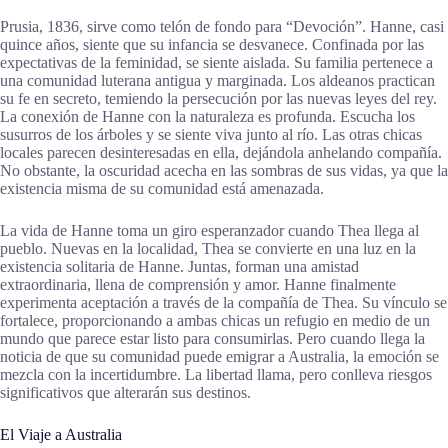
Prusia, 1836, sirve como telón de fondo para “Devoción”. Hanne, casi
quince años, siente que su infancia se desvanece. Confinada por las
expectativas de la feminidad, se siente aislada. Su familia pertenece a
una comunidad luterana antigua y marginada. Los aldeanos practican
su fe en secreto, temiendo la persecución por las nuevas leyes del rey.
La conexión de Hanne con la naturaleza es profunda. Escucha los
susurros de los árboles y se siente viva junto al río. Las otras chicas
locales parecen desinteresadas en ella, dejándola anhelando compañía.
No obstante, la oscuridad acecha en las sombras de sus vidas, ya que la
existencia misma de su comunidad está amenazada.
La vida de Hanne toma un giro esperanzador cuando Thea llega al
pueblo. Nuevas en la localidad, Thea se convierte en una luz en la
existencia solitaria de Hanne. Juntas, forman una amistad
extraordinaria, llena de comprensión y amor. Hanne finalmente
experimenta aceptación a través de la compañía de Thea. Su vínculo se
fortalece, proporcionando a ambas chicas un refugio en medio de un
mundo que parece estar listo para consumirlas. Pero cuando llega la
noticia de que su comunidad puede emigrar a Australia, la emoción se
mezcla con la incertidumbre. La libertad llama, pero conlleva riesgos
significativos que alterarán sus destinos.
El Viaje a Australia