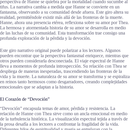
perspectiva de Hanne se quiebra por la mortalidad cuando sucumbe al
tifus. La narrativa cambia a medida que Hanne se convierte en un
fantasma, observando a su comunidad desde afuera. Este giro altera su
realidad, permitiéndole existir más allá de las fronteras de la muerte.
Hanne, ahora una presencia etérea, reflexiona sobre su amor por Thea.
La hermosa y atormentada historia de su amor se desarrolla en medio
de las luchas de su comunidad. Esta transformación trae consigo una
profunda exploración de la pérdida y la devoción.
Este giro narrativo original puede polarizar a los lectores. Algunos
pueden encontrar que la perspectiva fantasmal enriquece, mientras que
otros pueden considerarla desconectada. El viaje espectral de Hanne
lleva a momentos de profunda introspección. Su relación con Thea se
despliega de maneras inesperadas, trascendiendo las fronteras de la
vida y la muerte. La naturaleza de su amor se transforma y se espiraliza
en reinos tanto hermosos como desgarradores, creando complejidades
emocionales que se adaptan a la historia.
El Corazón de “Devoción”
“Devoción” encapsula temas de amor, pérdida y resistencia. La
relación de Hanne con Thea sirve como un ancla emocional en medio
de la turbulencia histórica. La visualización espectral tejida a través de
la prosa desafía a los lectores a confrontar la fragilidad de la vida.
Diferentes hilos de espiritualidad y magia se entrelazan con la