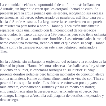
La comunidad celebra su oportunidad de un futuro más brillante en
Australia, un lugar que creen que les otorgará libertad de culto. Se
preparan para la ardua jornada que les espera, recogiendo sus escasas
pertenencias. El barco, sobrecargado de pasajeros, está listo para partir
hacia el Sur de Australia. La larga travesía se convierte en una prueba
de resistencia para todos a bordo. Hanne y Thea están inicialmente
separadas, cada una lidiando con la incomodidad de los espacios
abarrotados. El barco transporta a 199 personas pero solo tiene ochenta
literas, lo que lleva a condiciones horribles. Las enfermedades barren el
barco como una tormenta, siendo el tifus el que cobra su peaje. Hanne
lucha contra la desesperación en este viaje peligroso, anhelando a
Thea.
En la cubierta, sin embargo, la esplendor del océano y la emoción de la
libertad inspiran a Hanne. Mientras observa a las ballenas salir y siente
el viento en su piel, la esperanza burbujea en su interior. El viaje
presenta desafíos notables pero también momentos de conexión alegre
con la naturaleza. Hanne continúa alimentando su vínculo con Thea a
pesar del caos que las rodea. Las chicas se esfuerzan por apoyarse
mutuamente, compartiendo susurros y risas en medio del horror,
empujando hacia atrás la desesperación asfixiante en el barco. Sin
embargo, la llegada a Australia está plagada de desafíos inesperados y
desasosiego.