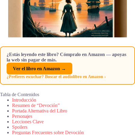
¿Estás leyendo este libro? Cómpralo en Amazon — apoyas
la web sin pagar de más.
Ver el libro en Amazon →
¿Prefieres escuchar? Buscar el audiolibro en Amazon ›
Tabla de Contenidos
Introducción
Resumen de “Devoción”
Portada Alternativa del Libro
Personajes
Lecciones Clave
Spoilers
Preguntas Frecuentes sobre Devoción