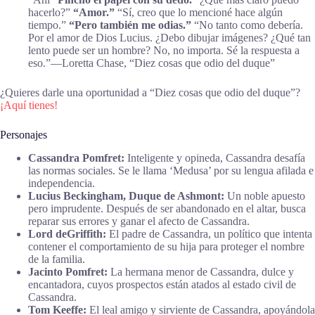
hacerlo?”
“Amor.”
“Sí, creo que lo mencioné hace algún
tiempo.”
“Pero también me odias.”
“No tanto como debería.
Por el amor de Dios Lucius. ¿Debo dibujar imágenes? ¿Qué tan
lento puede ser un hombre? No, no importa. Sé la respuesta a
eso.”―Loretta Chase, “Diez cosas que odio del duque”
¿Quieres darle una oportunidad a “Diez cosas que odio del duque”?
¡Aquí tienes!
Personajes
Cassandra Pomfret:
Inteligente y opineda, Cassandra desafía
las normas sociales. Se le llama ‘Medusa’ por su lengua afilada e
independencia.
Lucius Beckingham, Duque de Ashmont:
Un noble apuesto
pero imprudente. Después de ser abandonado en el altar, busca
reparar sus errores y ganar el afecto de Cassandra.
Lord deGriffith:
El padre de Cassandra, un político que intenta
contener el comportamiento de su hija para proteger el nombre
de la familia.
Jacinto Pomfret:
La hermana menor de Cassandra, dulce y
encantadora, cuyos prospectos están atados al estado civil de
Cassandra.
Tom Keeffe:
El leal amigo y sirviente de Cassandra, apoyándola