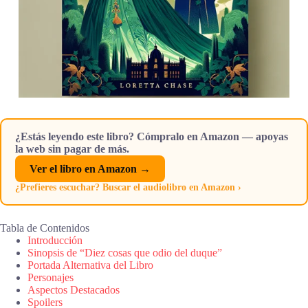
¿Estás leyendo este libro? Cómpralo en Amazon — apoyas
la web sin pagar de más.
Ver el libro en Amazon →
¿Prefieres escuchar? Buscar el audiolibro en Amazon ›
Tabla de Contenidos
Introducción
Sinopsis de “Diez cosas que odio del duque”
Portada Alternativa del Libro
Personajes
Aspectos Destacados
Spoilers