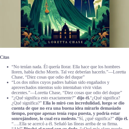
Citas
“No tenían nada. Él quería llorar. Ella hace que los hombres
lloren, había dicho Morris. Tal vez deberían hacerlo.”―Loretta
Chase, “Diez cosas que odio del duque”
“Los dos niños cuyos padres habían sido engañados y
aprovechados mientras solo intentaban vivir vidas
decentes.”―Loretta Chase, “Diez cosas que odio del duque”
“¿Qué significa esto exactamente?”
dijo él.
“¿Qué significa?
¿Qué significa?”
Ella lo miró con incredulidad, luego se dio
cuenta de que no era una buena idea mirarlo demasiado
tiempo, porque apenas tenía ropa puesta, y podría estar
sonrojándose, lo cual era molesto.
“Sí, ¿qué significa?”
dijo él.
“….Ella se acercó a él. Señaló las líneas arriba de su firma.
“Ahí”
Pinchó el papel con su dedo.
“¿Qué más claro puedo