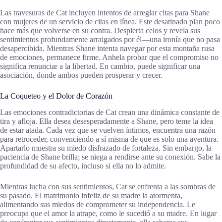
Las travesuras de Cat incluyen intentos de arreglar citas para Shane
con mujeres de un servicio de citas en línea. Este desatinado plan poco
hace más que volverse en su contra. Despierta celos y revela sus
sentimientos profundamente arraigados por él—una ironía que no pasa
desapercibida. Mientras Shane intenta navegar por esta montaña rusa
de emociones, permanece firme. Anhela probar que el compromiso no
significa renunciar a la libertad. En cambio, puede significar una
asociación, donde ambos pueden prosperar y crecer.
La Coqueteo y el Dolor de Corazón
Las emociones contradictorias de Cat crean una dinámica constante de
tira y afloja. Ella desea desesperadamente a Shane, pero teme la idea
de estar atada. Cada vez que se vuelven íntimos, encuentra una razón
para retroceder, convenciendo a sí misma de que es solo una aventura.
Apartarlo muestra su miedo disfrazado de fortaleza. Sin embargo, la
paciencia de Shane brilla; se niega a rendirse ante su conexión. Sabe la
profundidad de su afecto, incluso si ella no lo admite.
Mientras lucha con sus sentimientos, Cat se enfrenta a las sombras de
su pasado. El matrimonio infeliz de su madre la atormenta,
alimentando sus miedos de comprometer su independencia. Le
preocupa que el amor la atrape, como le sucedió a su madre. En lugar