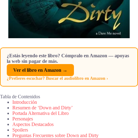
¿Estás leyendo este libro? Cómpralo en Amazon — apoyas
la web sin pagar de más.
Ver el libro en Amazon →
¿Prefieres escuchar? Buscar el audiolibro en Amazon ›
Tabla de Contenidos
Introducción
Resumen de ‘Down and Dirty’
Portada Alternativa del Libro
Personajes
Aspectos Destacados
Spoilers
Preguntas Frecuentes sobre Down and Dirty