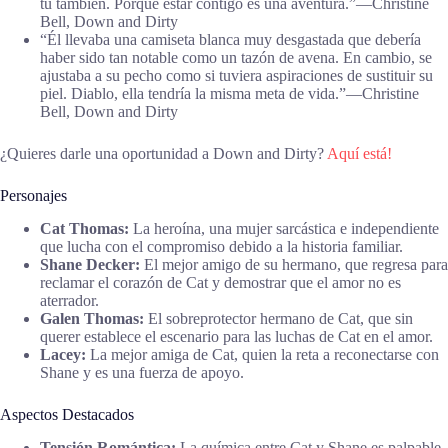
tú también. Porque estar contigo es una aventura.”―Christine
Bell, Down and Dirty
“Él llevaba una camiseta blanca muy desgastada que debería
haber sido tan notable como un tazón de avena. En cambio, se
ajustaba a su pecho como si tuviera aspiraciones de sustituir su
piel. Diablo, ella tendría la misma meta de vida.”―Christine
Bell, Down and Dirty
¿Quieres darle una oportunidad a Down and Dirty?
Aquí está!
Personajes
Cat Thomas:
La heroína, una mujer sarcástica e independiente
que lucha con el compromiso debido a la historia familiar.
Shane Decker:
El mejor amigo de su hermano, que regresa para
reclamar el corazón de Cat y demostrar que el amor no es
aterrador.
Galen Thomas:
El sobreprotector hermano de Cat, que sin
querer establece el escenario para las luchas de Cat en el amor.
Lacey:
La mejor amiga de Cat, quien la reta a reconectarse con
Shane y es una fuerza de apoyo.
Aspectos Destacados
Tensión Romántica:
La química entre Cat y Shane es palpable