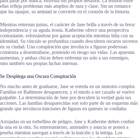
para pasar por blanca, enfrenta sus propios desafíos. La tensión entre
ellas refleja problemas más amplios de raza y clase. Sin un romance
que las opaque, su amistad se convierte en el corazón de la historia.
Mientras entrenan juntas, el carácter de Jane brilla a través de su feroz
independencia y su aguda ironía. Katherine ofrece una perspectiva
contrastante, esforzándose por ganar aceptación mientras lidia con su
identidad. Su vínculo se profundiza cuando descubren oscuros secretos
en su ciudad. Una conspiración que involucra a figuras poderosas
comienza a desentrañarse, poniendo en riesgo sus vidas. Las apuestas
aumentan, y ambas chicas deben enfrentar no solo a sus enemigos,
sino también sus propias luchas internas.
Se Despliega una Oscura Conspiración
No mucho antes de graduarse, Jane se enreda en un siniestro complot.
Familias en Baltimore desaparecen, y el miedo a ser cazado se vuelve
palpable. La determinación de Jane por descubrir la verdad guía sus
acciones. Las familias desaparecidas son solo parte de un esquema más
grande que involucra traiciones de figuras en quienes se confiaba.
Arrojadas en un torbellino de peligro, Jane y Katherine deben confiar
la una en la otra. Su entrenamiento, amistades y astucia se ponen a
prueba mientras navegan a través de la traición y la intriga. Los