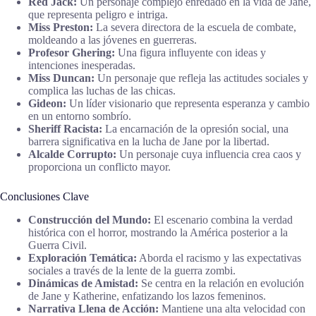
Red Jack:
Un personaje complejo enredado en la vida de Jane,
que representa peligro e intriga.
Miss Preston:
La severa directora de la escuela de combate,
moldeando a las jóvenes en guerreras.
Profesor Ghering:
Una figura influyente con ideas y
intenciones inesperadas.
Miss Duncan:
Un personaje que refleja las actitudes sociales y
complica las luchas de las chicas.
Gideon:
Un líder visionario que representa esperanza y cambio
en un entorno sombrío.
Sheriff Racista:
La encarnación de la opresión social, una
barrera significativa en la lucha de Jane por la libertad.
Alcalde Corrupto:
Un personaje cuya influencia crea caos y
proporciona un conflicto mayor.
Conclusiones Clave
Construcción del Mundo:
El escenario combina la verdad
histórica con el horror, mostrando la América posterior a la
Guerra Civil.
Exploración Temática:
Aborda el racismo y las expectativas
sociales a través de la lente de la guerra zombi.
Dinámicas de Amistad:
Se centra en la relación en evolución
de Jane y Katherine, enfatizando los lazos femeninos.
Narrativa Llena de Acción:
Mantiene una alta velocidad con