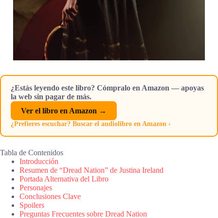
¿Estás leyendo este libro? Cómpralo en Amazon — apoyas
la web sin pagar de más.
Ver el libro en Amazon →
¿Prefieres escuchar? Buscar el audiolibro en Amazon ›
Tabla de Contenidos
Introducción
Resumen de “Dread Nation” de Justina Ireland
Portada Alternativa del Libro
Personajes
Conclusiones Clave
Spoilers
Preguntas Frecuentes sobre Dread Nation