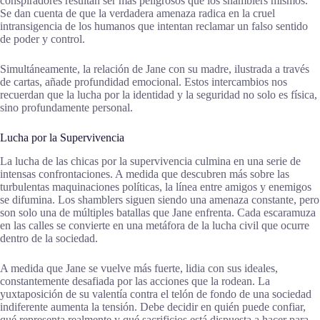
conspiradores resultan ser más peligrosos que los shamblers mismos.
Se dan cuenta de que la verdadera amenaza radica en la cruel
intransigencia de los humanos que intentan reclamar un falso sentido
de poder y control.
Simultáneamente, la relación de Jane con su madre, ilustrada a través
de cartas, añade profundidad emocional. Estos intercambios nos
recuerdan que la lucha por la identidad y la seguridad no solo es física,
sino profundamente personal.
Lucha por la Supervivencia
La lucha de las chicas por la supervivencia culmina en una serie de
intensas confrontaciones. A medida que descubren más sobre las
turbulentas maquinaciones políticas, la línea entre amigos y enemigos
se difumina. Los shamblers siguen siendo una amenaza constante, pero
son solo una de múltiples batallas que Jane enfrenta. Cada escaramuza
en las calles se convierte en una metáfora de la lucha civil que ocurre
dentro de la sociedad.
A medida que Jane se vuelve más fuerte, lidia con sus ideales,
constantemente desafiada por las acciones que la rodean. La
yuxtaposición de su valentía contra el telón de fondo de una sociedad
indiferente aumenta la tensión. Debe decidir en quién puede confiar,
qué representa realmente y qué sacrificios está dispuesta a hacer para