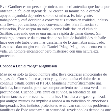
Evie Gardiner es un personaje único, una nerd auténtica que lucha por
obtener un título en ingeniería. Al crecer, su familia no le ofreció
apoyo, dejándola depender solo de sí misma. Es inteligente,
trabajadora y está decidida a convertir sus sueños en realidad, incluso
si la llevan por caminos poco convencionales. Para financiar su
educación, Evie acepta un trabajo como bailarina en el club de
Smithie, creyendo que es una manera rápida de ganar dinero. Sin
embargo, pronto se da cuenta de que su falta de habilidades de baile
hace que este trabajo sea más desafiante de lo que había anticipado.
Las cosas dan un giro cuando Daniel “Mag” Magnusson entra en su
vida, un hombre encantador pero misterioso con una naturaleza
protectora.
Conoce a Daniel “Mag” Magnusson
Mag no es solo tu típico hombre alfa; lleva cicatrices emocionales de
su pasado. Con su buen aspecto y agudeza, oculta el dolor de su
continua batalla contra el PTSD. Mantiene humorísticamente una
fachada, bromeando, pero ese comportamiento oculta una verdadera
profundidad. Cuando Evie entra en su vida, la seriedad de sus
circunstancias comienza a salir a la luz. Una cita a ciegas organizada
por amigos mutuos los impulsa a ambos a un torbellino de emociones
inesperadas. Sus instintos protectores se activan cuando los problemas
familiares de Evie amenazan su seguridad, revelando los demonios que