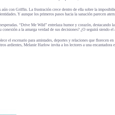
ún con Griffin. La frustración crece dentro de ella sobre la imposibili
dentidades. Y aunque los primeros pasos hacia la sanación parecen aterr
inesperadas. “Drive Me Wild” entrelaza humor y corazón, destacando la b
su conexión a la amarga verdad de sus decisiones? ¿O seguirá siendo e
ece el escenario para amistades, deportes y relaciones que florecen en 
os ardientes, Melanie Harlow invita a los lectores a una encantadora e