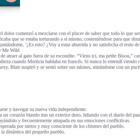
el dolor comenzó a mezclarse con el placer de saber que todo lo que se
ficaba que se estaba torturando a sí mismo, conteniéndose para que d
tándome, ‘¿Es esto? ¿Voy a estar aburrida y no satisfecha el resto de 
e Me Wild
do de atraer al gato fuera de su escondite. “Viens ici, ma petite Bisou,”
beza cuando Morticia hablaba en francés. Si nunca lo entendí viendo re
n sexy. Blair suspiró y se sentó sobre sus talones, mirándome con un puch
tarse y navegar su nueva vida independiente.
 un corazón blando tras un exterior duro, lidiando con el duelo del pas
yándolo y frecuentemente atrapada en sus emociones conflictivas.
sesperada por nietos y muy consciente de los chismes del pueblo.
 la dinámica del pequeño pueblo.