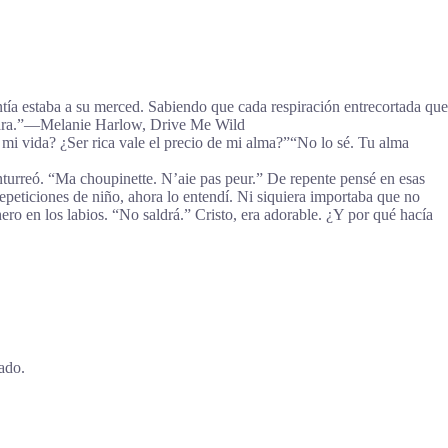
ntía estaba a su merced. Sabiendo que cada respiración entrecortada que
urara.”―Melanie Harlow, Drive Me Wild
mi vida? ¿Ser rica vale el precio de mi alma?”
“No lo sé. Tu alma
 canturreó. “Ma choupinette. N’aie pas peur.” De repente pensé en esas
peticiones de niño, ahora lo entendí. Ni siquiera importaba que no
ero en los labios. “No saldrá.” Cristo, era adorable. ¿Y por qué hacía
ado.