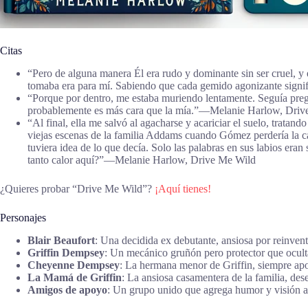
Citas
“Pero de alguna manera Él era rudo y dominante sin ser cruel, y 
tomaba era para mí. Sabiendo que cada gemido agonizante signi
“Porque por dentro, me estaba muriendo lentamente. Seguía pregun
probablemente es más cara que la mía.”―Melanie Harlow, Driv
“Al final, ella me salvó al agacharse y acariciar el suelo, tratan
viejas escenas de la familia Addams cuando Gómez perdería la ca
tuviera idea de lo que decía. Solo las palabras en sus labios era
tanto calor aquí?”―Melanie Harlow, Drive Me Wild
¿Quieres probar “Drive Me Wild”?
¡Aquí tienes!
Personajes
Blair Beaufort
: Una decidida ex debutante, ansiosa por reinven
Griffin Dempsey
: Un mecánico gruñón pero protector que oculta
Cheyenne Dempsey
: La hermana menor de Griffin, siempre apo
La Mamá de Griffin
: La ansiosa casamentera de la familia, de
Amigos de apoyo
: Un grupo unido que agrega humor y visión a