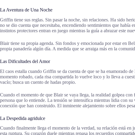
La Aventura de Una Noche
Griffin tiene sus reglas. Sin pasar la noche, sin relaciones. Ha sido he
no se dio cuenta que necesitaba, encendiendo sentimientos que había e
instintos protectores entran en juego mientras la guía a abrazar este nue
Blair tiene su propia agenda. Sin fondos y emocionada por estar en Bell
propia panadería algún día. A medida que se arraiga más en la comunid
Las Dificultades del Amor
El caos estalla cuando Griffin se da cuenta de que se ha enamorado de B
momento robado, cada risa compartida lo vuelve loco y lo lleva a cuesti
vacío; busca un cuento de hadas propio.
Cuando el momento de que Blair se vaya llega, la realidad golpea con fu
persona que lo entiende. La tensión se intensifica mientras lidia con 
conexión que han construido. El inminente alejamiento sobre ellos pe
La Despedida agridulce
Cuando finalmente llega el momento de la verdad, su relación está en ju
esta ruptura. Su corazón duele mientras repasa los recuerdos compartid