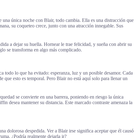
de una única noche con Blair, todo cambia. Ella es una distracción que
mana, su coqueteo crece, junto con una atracción innegable. Sus
da a dejar su huella. Hornear le trae felicidad, y sueña con abrir su
eglo se transforma en algo más complicado.
ica todo lo que ha evitado: esperanza, luz y un posible desamor. Cada
 que esto es temporal. Pero Blair no está aquí solo para llenar un
rquedad se convierte en una barrera, poniendo en riesgo la única
riffin desea mantener su distancia. Este marcado contraste amenaza la
na dolorosa despedida. Ver a Blair irse significa aceptar que él causó
uma. ¿Podría realmente dejarla ir?