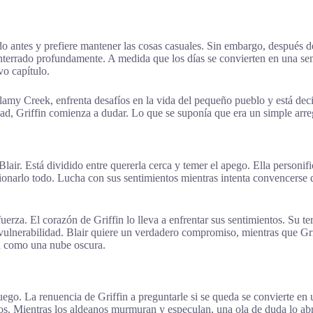
rido antes y prefiere mantener las cosas casuales. Sin embargo, después 
nterrado profundamente. A medida que los días se convierten en una se
vo capítulo.
amy Creek, enfrenta desafíos en la vida del pequeño pueblo y está decidi
ad, Griffin comienza a dudar. Lo que se suponía que era un simple arr
lair. Está dividido entre quererla cerca y temer el apego. Ella personif
onarlo todo. Lucha con sus sentimientos mientras intenta convencerse de
erza. El corazón de Griffin lo lleva a enfrentar sus sentimientos. Su te
su vulnerabilidad. Blair quiere un verdadero compromiso, mientras que G
sa como una nube oscura.
ego. La renuencia de Griffin a preguntarle si se queda se convierte en u
os. Mientras los aldeanos murmuran y especulan, una ola de duda lo abr