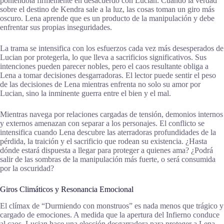
poniéndola firmemente en desacuerdo con Lucian. Cuando la verdad
sobre el destino de Kendra sale a la luz, las cosas toman un giro más
oscuro. Lena aprende que es un producto de la manipulación y debe
enfrentar sus propias inseguridades.
La trama se intensifica con los esfuerzos cada vez más desesperados de
Lucian por protegerla, lo que lleva a sacrificios significativos. Sus
intenciones pueden parecer nobles, pero el caos resultante obliga a
Lena a tomar decisiones desgarradoras. El lector puede sentir el peso
de las decisiones de Lena mientras enfrenta no solo su amor por
Lucian, sino la inminente guerra entre el bien y el mal.
Mientras navega por relaciones cargadas de tensión, demonios internos
y externos amenazan con separar a los personajes. El conflicto se
intensifica cuando Lena descubre las aterradoras profundidades de la
pérdida, la traición y el sacrificio que rodean su existencia. ¿Hasta
dónde estará dispuesta a llegar para proteger a quienes ama? ¿Podrá
salir de las sombras de la manipulación más fuerte, o será consumida
por la oscuridad?
Giros Climáticos y Resonancia Emocional
El clímax de “Durmiendo con monstruos” es nada menos que trágico y
cargado de emociones. A medida que la apertura del Infierno conduce
al caos, Lucian hace una elección desgarradora para proteger a Lena.