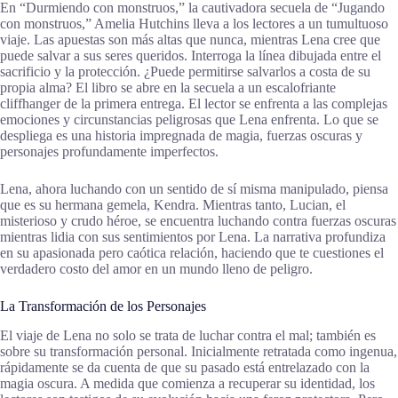
En “Durmiendo con monstruos,” la cautivadora secuela de “Jugando
con monstruos,” Amelia Hutchins lleva a los lectores a un tumultuoso
viaje. Las apuestas son más altas que nunca, mientras Lena cree que
puede salvar a sus seres queridos. Interroga la línea dibujada entre el
sacrificio y la protección. ¿Puede permitirse salvarlos a costa de su
propia alma? El libro se abre en la secuela a un escalofriante
cliffhanger de la primera entrega. El lector se enfrenta a las complejas
emociones y circunstancias peligrosas que Lena enfrenta. Lo que se
despliega es una historia impregnada de magia, fuerzas oscuras y
personajes profundamente imperfectos.
Lena, ahora luchando con un sentido de sí misma manipulado, piensa
que es su hermana gemela, Kendra. Mientras tanto, Lucian, el
misterioso y crudo héroe, se encuentra luchando contra fuerzas oscuras
mientras lidia con sus sentimientos por Lena. La narrativa profundiza
en su apasionada pero caótica relación, haciendo que te cuestiones el
verdadero costo del amor en un mundo lleno de peligro.
La Transformación de los Personajes
El viaje de Lena no solo se trata de luchar contra el mal; también es
sobre su transformación personal. Inicialmente retratada como ingenua,
rápidamente se da cuenta de que su pasado está entrelazado con la
magia oscura. A medida que comienza a recuperar su identidad, los