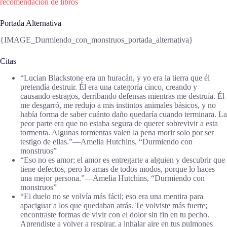
recomendación de libros
Portada Alternativa
{IMAGE_Durmiendo_con_monstruos_portada_alternativa}
Citas
“Lucian Blackstone era un huracán, y yo era la tierra que él
pretendía destruir. Él era una categoría cinco, creando y
causando estragos, derribando defensas mientras me destruía. Él
me desgarró, me redujo a mis instintos animales básicos, y no
había forma de saber cuánto daño quedaría cuando terminara. La
peor parte era que no estaba segura de querer sobrevivir a esta
tormenta. Algunas tormentas valen la pena morir solo por ser
testigo de ellas.”―Amelia Hutchins, “Durmiendo con
monstruos”
“Eso no es amor; el amor es entregarte a alguien y descubrir que
tiene defectos, pero lo amas de todos modos, porque lo haces
una mejor persona.”―Amelia Hutchins, “Durmiendo con
monstruos”
“El duelo no se volvía más fácil; eso era una mentira para
apaciguar a los que quedaban atrás. Te volviste más fuerte;
encontraste formas de vivir con el dolor sin fin en tu pecho.
Aprendiste a volver a respirar, a inhalar aire en tus pulmones