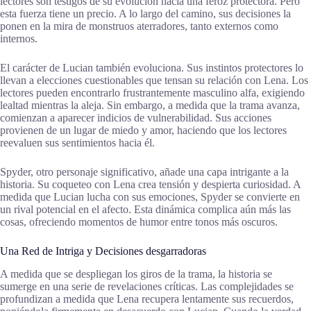
lectores son testigos de su evolución hacia una feroz protectora. Pero
esta fuerza tiene un precio. A lo largo del camino, sus decisiones la
ponen en la mira de monstruos aterradores, tanto externos como
internos.
El carácter de Lucian también evoluciona. Sus instintos protectores lo
llevan a elecciones cuestionables que tensan su relación con Lena. Los
lectores pueden encontrarlo frustrantemente masculino alfa, exigiendo
lealtad mientras la aleja. Sin embargo, a medida que la trama avanza,
comienzan a aparecer indicios de vulnerabilidad. Sus acciones
provienen de un lugar de miedo y amor, haciendo que los lectores
reevaluen sus sentimientos hacia él.
Spyder, otro personaje significativo, añade una capa intrigante a la
historia. Su coqueteo con Lena crea tensión y despierta curiosidad. A
medida que Lucian lucha con sus emociones, Spyder se convierte en
un rival potencial en el afecto. Esta dinámica complica aún más las
cosas, ofreciendo momentos de humor entre tonos más oscuros.
Una Red de Intriga y Decisiones desgarradoras
A medida que se despliegan los giros de la trama, la historia se
sumerge en una serie de revelaciones críticas. Las complejidades se
profundizan a medida que Lena recupera lentamente sus recuerdos,