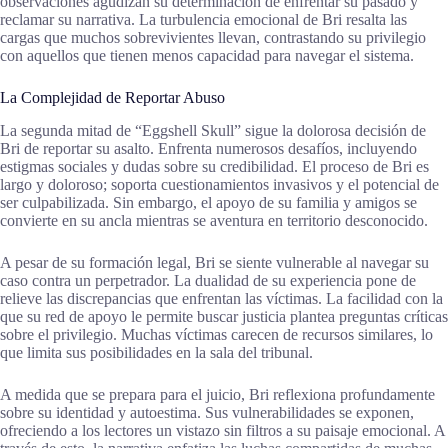
observaciones agudizan su determinación de enfrentar su pasado y
reclamar su narrativa. La turbulencia emocional de Bri resalta las
cargas que muchos sobrevivientes llevan, contrastando su privilegio
con aquellos que tienen menos capacidad para navegar el sistema.
La Complejidad de Reportar Abuso
La segunda mitad de “Eggshell Skull” sigue la dolorosa decisión de
Bri de reportar su asalto. Enfrenta numerosos desafíos, incluyendo
estigmas sociales y dudas sobre su credibilidad. El proceso de Bri es
largo y doloroso; soporta cuestionamientos invasivos y el potencial de
ser culpabilizada. Sin embargo, el apoyo de su familia y amigos se
convierte en su ancla mientras se aventura en territorio desconocido.
A pesar de su formación legal, Bri se siente vulnerable al navegar su
caso contra un perpetrador. La dualidad de su experiencia pone de
relieve las discrepancias que enfrentan las víctimas. La facilidad con la
que su red de apoyo le permite buscar justicia plantea preguntas críticas
sobre el privilegio. Muchas víctimas carecen de recursos similares, lo
que limita sus posibilidades en la sala del tribunal.
A medida que se prepara para el juicio, Bri reflexiona profundamente
sobre su identidad y autoestima. Sus vulnerabilidades se exponen,
ofreciendo a los lectores un vistazo sin filtros a su paisaje emocional. A