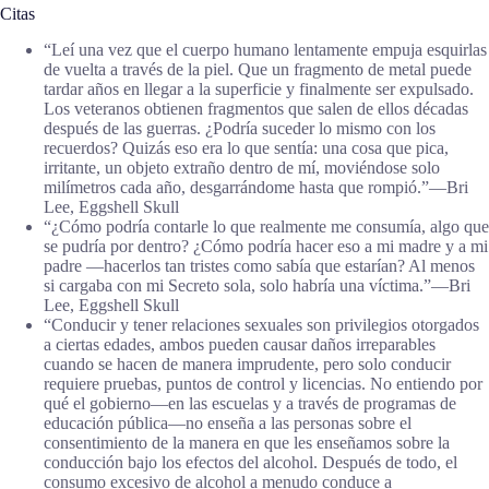
Citas
“Leí una vez que el cuerpo humano lentamente empuja esquirlas
de vuelta a través de la piel. Que un fragmento de metal puede
tardar años en llegar a la superficie y finalmente ser expulsado.
Los veteranos obtienen fragmentos que salen de ellos décadas
después de las guerras. ¿Podría suceder lo mismo con los
recuerdos? Quizás eso era lo que sentía: una cosa que pica,
irritante, un objeto extraño dentro de mí, moviéndose solo
milímetros cada año, desgarrándome hasta que rompió.”―Bri
Lee, Eggshell Skull
“¿Cómo podría contarle lo que realmente me consumía, algo que
se pudría por dentro? ¿Cómo podría hacer eso a mi madre y a mi
padre —hacerlos tan tristes como sabía que estarían? Al menos
si cargaba con mi Secreto sola, solo habría una víctima.”―Bri
Lee, Eggshell Skull
“Conducir y tener relaciones sexuales son privilegios otorgados
a ciertas edades, ambos pueden causar daños irreparables
cuando se hacen de manera imprudente, pero solo conducir
requiere pruebas, puntos de control y licencias. No entiendo por
qué el gobierno—en las escuelas y a través de programas de
educación pública—no enseña a las personas sobre el
consentimiento de la manera en que les enseñamos sobre la
conducción bajo los efectos del alcohol. Después de todo, el
consumo excesivo de alcohol a menudo conduce a