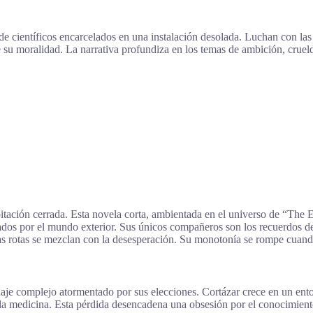
 de científicos encarcelados en una instalación desolada. Luchan con la
 su moralidad. La narrativa profundiza en los temas de ambición, crueld
bitación cerrada. Esta novela corta, ambientada en el universo de “The 
ados por el mundo exterior. Sus únicos compañeros son los recuerdos de 
nzas rotas se mezclan con la desesperación. Su monotonía se rompe cuan
onaje complejo atormentado por sus elecciones. Cortázar crece en un en
a medicina. Esta pérdida desencadena una obsesión por el conocimiento