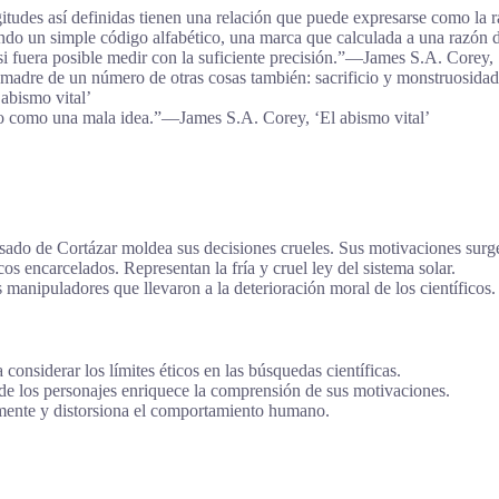
udes así definidas tienen una relación que puede expresarse como la raz
ndo un simple código alfabético, una marca que calculada a una razón d
i fuera posible medir con la suficiente precisión.”―James S.A. Corey, 
a madre de un número de otras cosas también: sacrificio y monstruosida
abismo vital’
lto como una mala idea.”―James S.A. Corey, ‘El abismo vital’
asado de Cortázar moldea sus decisiones crueles. Sus motivaciones surge
cos encarcelados. Representan la fría y cruel ley del sistema solar.
s manipuladores que llevaron a la deterioración moral de los científicos.
 considerar los límites éticos en las búsquedas científicas.
 de los personajes enriquece la comprensión de sus motivaciones.
 mente y distorsiona el comportamiento humano.