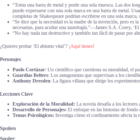
“Toma una barra de metal y ponle una sola muesca. Las dos longit
puede expresarse con una sola marca en una barra de metal. Usa
completas de Shakespeare podrían escribirse en una sola marca, s
“Se dice que la necesidad es la madre de la invención, pero es l
necesarias, para acuñar una tautología.”―James S.A. Corey, ‘El 
“No hay nada tan destructivo y también tan fácil de pasar por a
¿Quieres probar ‘El abismo vital’?
¡Aquí tienes!
Personajes
Paolo Cortázar
: Un científico que cuestiona su moralidad, el p
Guardias Belters
: Los antagonistas que supervisan a los científi
Anthony Dresden
: La figura villana que dirige los experimento
Lecciones Clave
Exploración de la Moralidad:
La novela desafía a los lectores a
Desarrollo de Personajes:
El enfoque en las historias de fondo
Temas Psicológicos:
Investiga cómo el confinamiento afecta la
Spoilers
Spoiler: