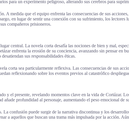
arios para un experimento peligroso, alterando sus cerebros para suprimi
ción. A medida que el equipo enfrenta las consecuencias de sus acciones,
bargo, en lugar de sentir una conexión con su sufrimiento, los lectores
y sus compañeros prisioneros.
ugar central. La novela corta desafía las nociones de bien y mal, espec
zar enfrenta la erosión de su conciencia, avanzando sin pensar en busc
o desatiendan sus responsabilidades éticas.
 corta sea particularmente reflexiva. Las consecuencias de sus accione
edan reflexionando sobre los eventos previos al catastrófico despliegue 
sado y el presente, revelando momentos clave en la vida de Cortázar. Lo
lidad añade profundidad al personaje, aumentando el peso emocional de s
. La confusión puede surgir de la narrativa discontinua y los desarroll
nar a aquellos que buscan una trama más impulsada por la acción. Aún a