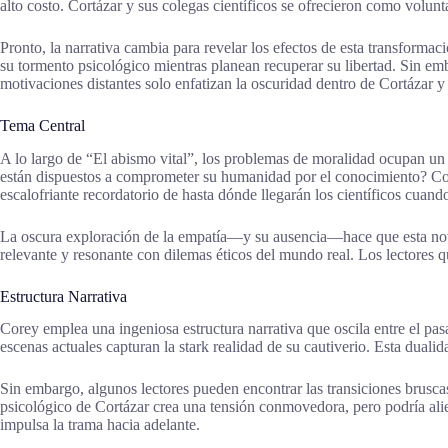
alto costo. Cortázar y sus colegas científicos se ofrecieron como volunt
Pronto, la narrativa cambia para revelar los efectos de esta transforma
su tormento psicológico mientras planean recuperar su libertad. Sin em
motivaciones distantes solo enfatizan la oscuridad dentro de Cortázar 
Tema Central
A lo largo de “El abismo vital”, los problemas de moralidad ocupan un l
están dispuestos a comprometer su humanidad por el conocimiento? Cortá
escalofriante recordatorio de hasta dónde llegarán los científicos cuand
La oscura exploración de la empatía—y su ausencia—hace que esta novela
relevante y resonante con dilemas éticos del mundo real. Los lectores qu
Estructura Narrativa
Corey emplea una ingeniosa estructura narrativa que oscila entre el pa
escenas actuales capturan la stark realidad de su cautiverio. Esta dua
Sin embargo, algunos lectores pueden encontrar las transiciones bruscas
psicológico de Cortázar crea una tensión conmovedora, pero podría alie
impulsa la trama hacia adelante.