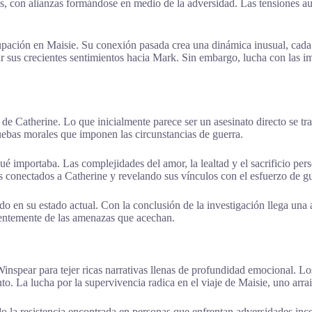
s, con alianzas formándose en medio de la adversidad. Las tensiones a
upación en Maisie. Su conexión pasada crea una dinámica inusual, cada
r sus crecientes sentimientos hacia Mark. Sin embargo, lucha con las im
e de Catherine. Lo que inicialmente parece ser un asesinato directo se t
ebas morales que imponen las circunstancias de guerra.
 importaba. Las complejidades del amor, la lealtad y el sacrificio pers
s conectados a Catherine y revelando sus vínculos con el esfuerzo de g
 en su estado actual. Con la conclusión de la investigación llega una ac
ientemente de las amenazas que acechan.
inspear para tejer ricas narrativas llenas de profundidad emocional. Lo
to. La lucha por la supervivencia radica en el viaje de Maisie, uno arra
la resistencia encontrada en personas que enfrentan adversidades inces