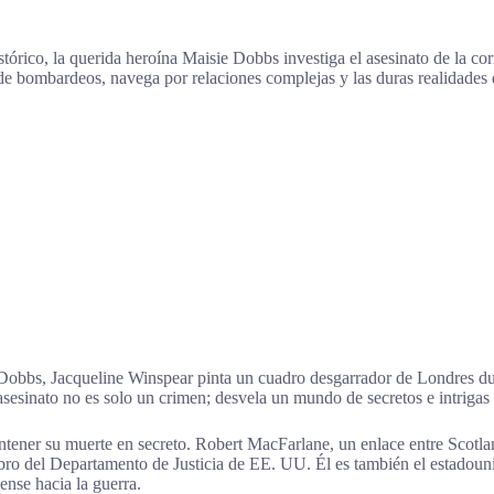
stórico, la querida heroína Maisie Dobbs investiga el asesinato de la c
e bombardeos, navega por relaciones complejas y las duras realidades 
 Dobbs, Jacqueline Winspear pinta un cuadro desgarrador de Londres dur
sesinato no es solo un crimen; desvela un mundo de secretos e intrigas
antener su muerte en secreto. Robert MacFarlane, un enlace entre Scotlan
 del Departamento de Justicia de EE. UU. Él es también el estadounid
dense hacia la guerra.