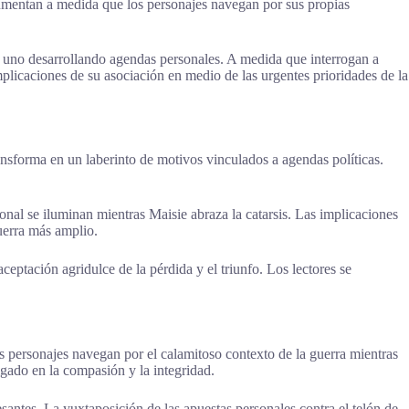
umentan a medida que los personajes navegan por sus propias
 uno desarrollando agendas personales. A medida que interrogan a
plicaciones de su asociación en medio de las urgentes prioridades de la
ransforma en un laberinto de motivos vinculados a agendas políticas.
onal se iluminan mientras Maisie abraza la catarsis. Las implicaciones
uerra más amplio.
eptación agridulce de la pérdida y el triunfo. Los lectores se
s personajes navegan por el calamitoso contexto de la guerra mientras
igado en la compasión y la integridad.
antes. La yuxtaposición de las apuestas personales contra el telón de