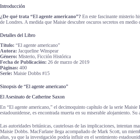
Introducción
¿De qué trata “El agente americano”?
En este fascinante misterio hi
de Londres. A medida que Maisie descubre oscuros secretos en medio d
Detalles del Libro
Título:
“El agente americano”
Autora:
Jacqueline Winspear
Género:
Misterio, Ficción Histórica
Fecha de Publicación:
26 de marzo de 2019
Páginas:
400
Serie:
Maisie Dobbs #15
Sinopsis de “El agente americano”
El Asesinato de Catherine Saxon
En “El agente americano,” el decimoquinto capítulo de la serie Maisie
estadounidense, es encontrada muerta en su miserable alojamiento. Su a
Las autoridades británicas, cautelosas de las implicaciones, intentan m
Maisie Dobbs. MacFarlane llega acompañado de Mark Scott, un miembro
altas, ya que la investigación podría influir en el sentimiento estadouni