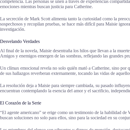
competencia. Las personas se unen a través de experiencias compartida
emociones mientras buscan justicia para Catherine.
La secreción de Mark Scott alimenta tanto la curiosidad como la preoc
sospechosos y recopilan pruebas, se hace más difícil para Maisie ignora
investigación.
Desvelando Verdades
Al final de la novela, Maisie desentraña los hilos que llevan a la muert
Amigos y enemigos emergen de las sombras, reflejando las grandes pru
Un clímax emocional revela no solo quién mató a Catherine, sino por qué
de sus hallazgos reverberan externamente, tocando las vidas de aquello
La resolución deja a Maisie para siempre cambiada, su pasado influyendo
encuentran contemplando la esencia del amor y el sacrificio, independ
El Corazón de la Serie
“El agente americano” se erige como un testimonio de la habilidad de W
buscan soluciones no solo para ellos, sino para la sociedad en su conjun
Los miembros del elenco son vibrantes y dignos de mención, destacando 