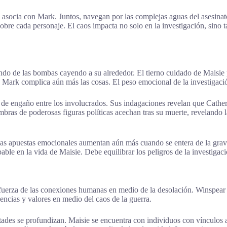
se asocia con Mark. Juntos, navegan por las complejas aguas del asesina
bre cada personaje. El caos impacta no solo en la investigación, sino t
do de las bombas cayendo a su alrededor. El tierno cuidado de Maisie po
n Mark complica aún más las cosas. El peso emocional de la investigaci
s de engaño entre los involucrados. Sus indagaciones revelan que Cathe
mbras de poderosas figuras políticas acechan tras su muerte, revelando 
 Las apuestas emocionales aumentan aún más cuando se entera de la grave
pable en la vida de Maisie. Debe equilibrar los peligros de la investiga
a fuerza de las conexiones humanas en medio de la desolación. Winspear 
eencias y valores en medio del caos de la guerra.
ades se profundizan. Maisie se encuentra con individuos con vínculos a 