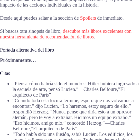
impacto de las acciones individuales en la historia.
Desde aquí puedes saltar a la sección de
Spoilers
de inmediato.
Si buscas otra sinopsis de libro,
descubre más libros excelentes con
nuestra herramienta de recomendación de libros
.
Portada alternativa del libro
Próximamente…
Citas
“Piensa cómo habría sido el mundo si Hitler hubiera ingresado a
la escuela de arte, pensó Lucien.”―Charles Belfoure,”El
arquitecto de París”
“Cuando toda esta locura termine, espero que nos volvamos a
encontrar,” dijo Lucien. “Lo haremos, estoy seguro de ello,”
respondió Herzog. “Nunca pensé que diría esto a un opresor
alemán, pero te voy a extrañar. Hicimos un equipo extraño.”
“Eso hicimos, amigo mío,” concordó Herzog.”―Charles
Belfoure,”El arquitecto de París”
“Todo había sido una ilusión, sabía Lucien. Los edificios, los
arcos, las líneas suaves y graciosas. Todo este tiempo había