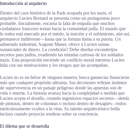
Introducción al arquitecto
Dentro del caos histórico de la París ocupada por los nazis, el
arquitecto Lucien Bernard se presenta como un protagonista poco
probable. Inicialmente, encarna la falta de empatía que muchos
ciudadanos franceses tenían hacia la comunidad judía. El mundo que
lo rodea está marcado por el miedo, la traición y el sufrimiento, aún así,
permanece indiferente—hasta que la fortuna llama a su puerta. Un
adinerado industrial, Auguste Manet, ofrece a Lucien sumas
sustanciales de dinero. La condición? Debe diseñar esconderijos
secretos para judíos, evadiendo las miradas curiosas de los soldados
nazis. Esta proposición enciende un conflicto moral mientras Lucien
lidia con sus motivaciones y los riesgos que las acompañan.
Lucien no es un héroe de ninguna manera; busca ganancias financieras
más que cualquier propósito altruista. Sus decisiones reflejan instintos
de supervivencia en un paisaje peligroso donde las apuestas son de
vida o muerte. La historia avanza hacia la complejidad a medida que
Lucien acepta el desafío, creando ingeniosos espacios secretos—detrás
de pinturas, dentro de columnas o incluso dentro de desagües—todos
meticulosamente ocultos a la vista. Su talento arquitectónico brilla
incluso cuando proyecta sombras sobre su conciencia.
El dilema que se desarrolla