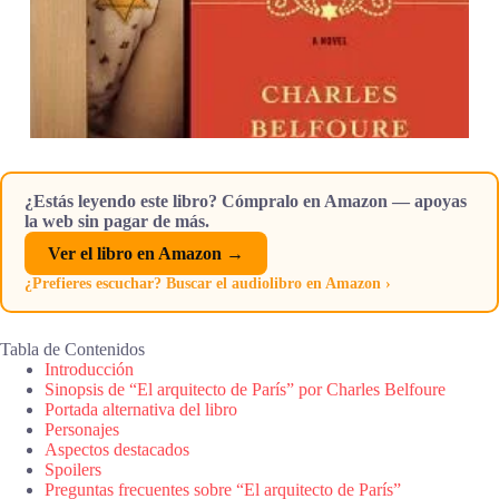
¿Estás leyendo este libro? Cómpralo en Amazon — apoyas
la web sin pagar de más.
Ver el libro en Amazon →
¿Prefieres escuchar? Buscar el audiolibro en Amazon ›
Tabla de Contenidos
Introducción
Sinopsis de “El arquitecto de París” por Charles Belfoure
Portada alternativa del libro
Personajes
Aspectos destacados
Spoilers
Preguntas frecuentes sobre “El arquitecto de París”