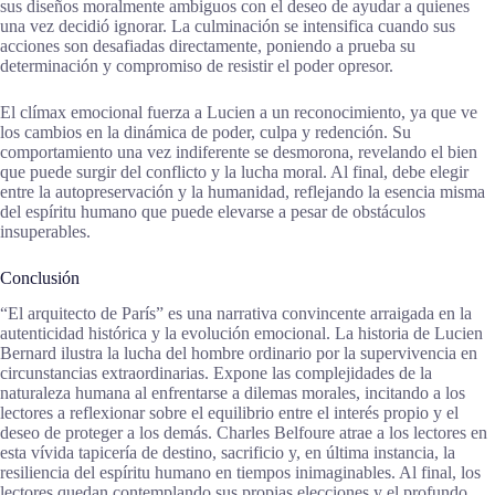
sus diseños moralmente ambiguos con el deseo de ayudar a quienes
una vez decidió ignorar. La culminación se intensifica cuando sus
acciones son desafiadas directamente, poniendo a prueba su
determinación y compromiso de resistir el poder opresor.
El clímax emocional fuerza a Lucien a un reconocimiento, ya que ve
los cambios en la dinámica de poder, culpa y redención. Su
comportamiento una vez indiferente se desmorona, revelando el bien
que puede surgir del conflicto y la lucha moral. Al final, debe elegir
entre la autopreservación y la humanidad, reflejando la esencia misma
del espíritu humano que puede elevarse a pesar de obstáculos
insuperables.
Conclusión
“El arquitecto de París” es una narrativa convincente arraigada en la
autenticidad histórica y la evolución emocional. La historia de Lucien
Bernard ilustra la lucha del hombre ordinario por la supervivencia en
circunstancias extraordinarias. Expone las complejidades de la
naturaleza humana al enfrentarse a dilemas morales, incitando a los
lectores a reflexionar sobre el equilibrio entre el interés propio y el
deseo de proteger a los demás. Charles Belfoure atrae a los lectores en
esta vívida tapicería de destino, sacrificio y, en última instancia, la
resiliencia del espíritu humano en tiempos inimaginables. Al final, los
lectores quedan contemplando sus propias elecciones y el profundo