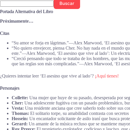
Buscar
Portada Alternativa del Libro
Próximamente…
Citas
“Su amor se forja en lágrimas.”―Alex Marwood, ‘El asesino que
“No quiero envejecer, piensa Cher. No hay nada en el mundo que 
este.”―Alex Marwood, ‘El asesino que vive al lado’: Un electriza
“Creció pensando que todo se trataba de los hombres, que las muj
que las reglas son más complicadas.”―Alex Marwood, ‘El asesin
¿Quieres intentar leer ‘El asesino que vive al lado’?
¡Aquí tienes!
Personajes
Collette:
Una mujer que huye de su pasado, desesperada por seg
Cher:
Una adolescente fugitiva con un pasado problemático, bus
Vesta:
Una residente anciana que cree saberlo todo sobre sus co
Thomas:
El solitario torpe, su amabilidad contrasta con secretos
Hossein:
Un encantador solicitante de asilo iraní que busca prot
Gerard:
Un amante de la música recluso que se mantiene mayorm
Roy Preece:
El propietario explotador, codicioso y lascivo, que 