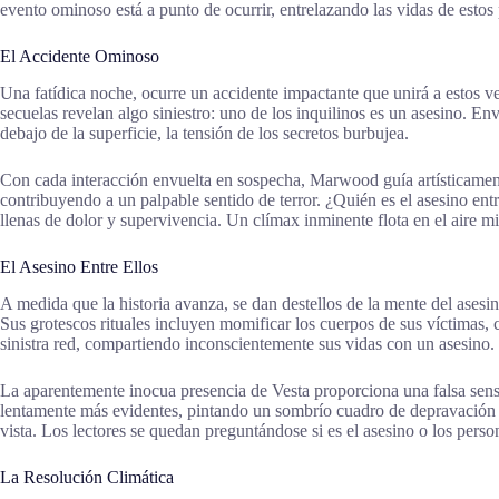
evento ominoso está a punto de ocurrir, entrelazando las vidas de estos
El Accidente Ominoso
Una fatídica noche, ocurre un accidente impactante que unirá a estos v
secuelas revelan algo siniestro: uno de los inquilinos es un asesino. En
debajo de la superficie, la tensión de los secretos burbujea.
Con cada interacción envuelta en sospecha, Marwood guía artísticamente
contribuyendo a un palpable sentido de terror. ¿Quién es el asesino entr
llenas de dolor y supervivencia. Un clímax inminente flota en el aire m
El Asesino Entre Ellos
A medida que la historia avanza, se dan destellos de la mente del ases
Sus grotescos rituales incluyen momificar los cuerpos de sus víctimas, c
sinistra red, compartiendo inconscientemente sus vidas con un asesino.
La aparentemente inocua presencia de Vesta proporciona una falsa sensa
lentamente más evidentes, pintando un sombrío cuadro de depravación 
vista. Los lectores se quedan preguntándose si es el asesino o los pers
La Resolución Climática