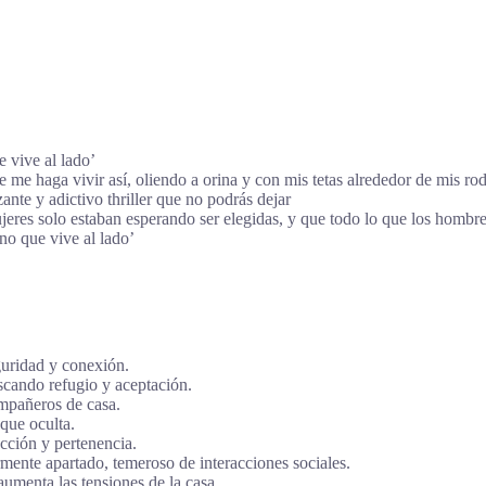
 vive al lado’
me haga vivir así, oliendo a orina y con mis tetas alrededor de mis rod
nte y adictivo thriller que no podrás dejar
eres solo estaban esperando ser elegidas, y que todo lo que los hombres
o que vive al lado’
uridad y conexión.
cando refugio y aceptación.
mpañeros de casa.
 que oculta.
ección y pertenencia.
ente apartado, temeroso de interacciones sociales.
aumenta las tensiones de la casa.