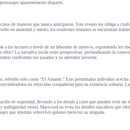
 personajes aparentemente dispares.
ecinos de maneras que nunca anticiparon. Este evento los obliga a confr
vuelto en ansiedad y miedo, los residentes restantes se encuentran trabá
 a los lectores a través de un laberinto de motivos, exponiendo los ri
e ellos? La narrativa oscila entre perspectivas, profundizando la conexió
ientras confrontan sus pasados y su aterrador presente.
ino, referido solo como “El Amante.” Este perturbador individuo acecha
onvirtiéndolos en retorcidas compañeras para su existencia solitaria. La
ción de seguridad, llevando a los demás a creer que pueden vivir sin m
y ambigüedad moral. Marwood no evita los detalles macabros que ofrece
onajes que intentan sobrevivir quienes merecen su simpatía.