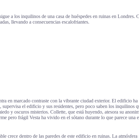
r sigue a los inquilinos de una casa de huéspedes en ruinas en Londres. 
adas, llevando a consecuencias escalofriantes.
ra en marcado contraste con la vibrante ciudad exterior. El edificio ha
supervisa el edificio y sus residentes, pero poco saben los inquilinos q
 miedo y oscuros misterios. Collette, que está huyendo, atesora su anoni
a firme pero frágil Vesta ha vivido en el sótano durante lo que parece u
ble crece dentro de las paredes de este edificio en ruinas. La atmósfer