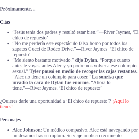
Próximamente…
Citas
“Jesús tenía dos padres y resultó estar bien.”―River Jaymes, ‘El
chico de repuesto’
“No me perdería este espectáculo falso-homo por todos los
zapatos Gucci de Rodeo Drive.”―River Jaymes, ‘El chico de
repuesto’
“Me siento bastante motivado,”
dijo Dylan.
“Porque cuanto
antes te vayas, antes Alec y yo podremos volver a ese columpio
sexual.”
Tyler pausó en medio de recoger las cajas restantes.
“Alec no tiene un columpio para coser.”
La sonrisa que
invadió la cara de Dylan fue enorme.
“Ahora lo
tiene.”―River Jaymes, ‘El chico de repuesto’
¿Quieres darle una oportunidad a ‘El chico de repuesto’?
¡Aquí lo
tienes!
Personajes
Alec Johnson
: Un médico compasivo, Alec está navegando por
un desamor tras su ruptura. Su viaje implica crecimiento