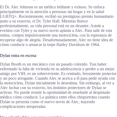
El Dr. Alec Johnson es un médico brillante y exitoso. Se enfoca
principalmente en la atención a personas sin hogar y en la salud
LGBTQ+. Recientemente, recibió un prestigioso premio humanitario
junto a su exnovio, el Dr. Tyler Hall. Mientras florece
profesionalmente, su vida personal está en un desastre. Asistir a
eventos con Tyler y su nuevo novio aplasta a Alec. Para salir de esta
rutina, compra impulsivamente una motocicleta, con la esperanza de
recuperar algo de alegría. Desafortunadamente, Alec no tiene idea de
cómo conducir o arrancar la torpe Harley Davidson de 1964.
Dylan entra en escena
Dylan Booth es un mecánico con un pasado colorido. Tras haber
enfrentado la falta de vivienda en su adolescencia y perder a un mejor
amigo por VIH, es un sobreviviente. Es centrado, ferozmente protector
y un poco arrogante. Cuando Alec se acerca a él para pedir ayuda con
la motocicleta, Dylan inicialmente lo desestima. Sin embargo, al ver a
Alec luchar con su exnovio, los instintos protectores de Dylan se
activan. No puede resistir la oportunidad de enseñarle al despistado
médico cómo conducir. La química entre ellos chisporrotea cuando
Dylan se presenta como el nuevo novio de Alec, trayendo
complicaciones inesperadas.