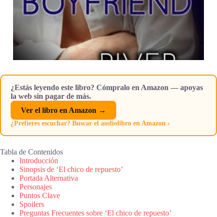
¿Estás leyendo este libro? Cómpralo en Amazon — apoyas
la web sin pagar de más.
Ver el libro en Amazon →
¿Prefieres escuchar? Buscar el audiolibro en Amazon ›
Tabla de Contenidos
Introducción
Sinopsis de ‘El chico de repuesto’
Portada Alternativa
Personajes
Puntos Clave
Spoilers
Preguntas Frecuentes sobre ‘El chico de repuesto’