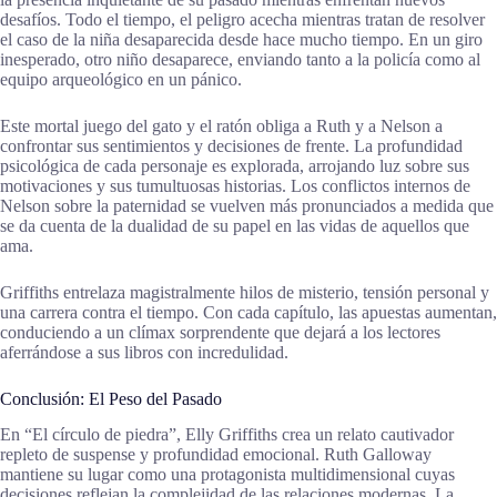
desafíos. Todo el tiempo, el peligro acecha mientras tratan de resolver
el caso de la niña desaparecida desde hace mucho tiempo. En un giro
inesperado, otro niño desaparece, enviando tanto a la policía como al
equipo arqueológico en un pánico.
Este mortal juego del gato y el ratón obliga a Ruth y a Nelson a
confrontar sus sentimientos y decisiones de frente. La profundidad
psicológica de cada personaje es explorada, arrojando luz sobre sus
motivaciones y sus tumultuosas historias. Los conflictos internos de
Nelson sobre la paternidad se vuelven más pronunciados a medida que
se da cuenta de la dualidad de su papel en las vidas de aquellos que
ama.
Griffiths entrelaza magistralmente hilos de misterio, tensión personal y
una carrera contra el tiempo. Con cada capítulo, las apuestas aumentan,
conduciendo a un clímax sorprendente que dejará a los lectores
aferrándose a sus libros con incredulidad.
Conclusión: El Peso del Pasado
En “El círculo de piedra”, Elly Griffiths crea un relato cautivador
repleto de suspense y profundidad emocional. Ruth Galloway
mantiene su lugar como una protagonista multidimensional cuyas
decisiones reflejan la complejidad de las relaciones modernas. La