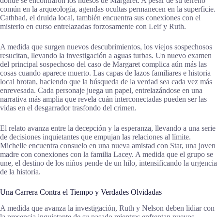
donde se encontraron los huesos de Margaret. A pesar de su terreno
común en la arqueología, agendas ocultas permanecen en la superficie.
Cathbad, el druida local, también encuentra sus conexiones con el
misterio en curso entrelazadas forzosamente con Leif y Ruth.
A medida que surgen nuevos descubrimientos, los viejos sospechosos
resucitan, llevando la investigación a aguas turbas. Un nuevo examen
del principal sospechoso del caso de Margaret complica aún más las
cosas cuando aparece muerto. Las capas de lazos familiares e historia
local brotan, haciendo que la búsqueda de la verdad sea cada vez más
enrevesada. Cada personaje juega un papel, entrelazándose en una
narrativa más amplia que revela cuán interconectadas pueden ser las
vidas en el desgarrador trasfondo del crimen.
El relato avanza entre la decepción y la esperanza, llevando a una serie
de decisiones inquietantes que empujan las relaciones al límite.
Michelle encuentra consuelo en una nueva amistad con Star, una joven
madre con conexiones con la familia Lacey. A medida que el grupo se
une, el destino de los niños pende de un hilo, intensificando la urgencia
de la historia.
Una Carrera Contra el Tiempo y Verdades Olvidadas
A medida que avanza la investigación, Ruth y Nelson deben lidiar con
la presencia inquietante de su pasado mientras enfrentan nuevos