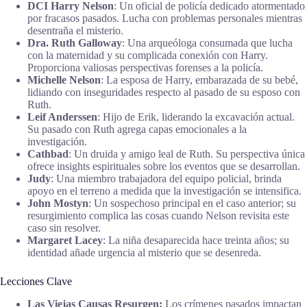
DCI Harry Nelson
: Un oficial de policía dedicado atormentado
por fracasos pasados. Lucha con problemas personales mientras
desentraña el misterio.
Dra. Ruth Galloway
: Una arqueóloga consumada que lucha
con la maternidad y su complicada conexión con Harry.
Proporciona valiosas perspectivas forenses a la policía.
Michelle Nelson
: La esposa de Harry, embarazada de su bebé,
lidiando con inseguridades respecto al pasado de su esposo con
Ruth.
Leif Anderssen
: Hijo de Erik, liderando la excavación actual.
Su pasado con Ruth agrega capas emocionales a la
investigación.
Cathbad
: Un druida y amigo leal de Ruth. Su perspectiva única
ofrece insights espirituales sobre los eventos que se desarrollan.
Judy
: Una miembro trabajadora del equipo policial, brinda
apoyo en el terreno a medida que la investigación se intensifica.
John Mostyn
: Un sospechoso principal en el caso anterior; su
resurgimiento complica las cosas cuando Nelson revisita este
caso sin resolver.
Margaret Lacey
: La niña desaparecida hace treinta años; su
identidad añade urgencia al misterio que se desenreda.
Lecciones Clave
Las Viejas Causas Resurgen:
Los crímenes pasados impactan