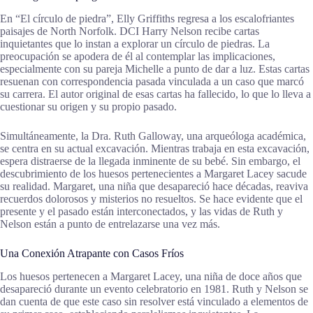
En “El círculo de piedra”, Elly Griffiths regresa a los escalofriantes
paisajes de North Norfolk. DCI Harry Nelson recibe cartas
inquietantes que lo instan a explorar un círculo de piedras. La
preocupación se apodera de él al contemplar las implicaciones,
especialmente con su pareja Michelle a punto de dar a luz. Estas cartas
resuenan con correspondencia pasada vinculada a un caso que marcó
su carrera. El autor original de esas cartas ha fallecido, lo que lo lleva a
cuestionar su origen y su propio pasado.
Simultáneamente, la Dra. Ruth Galloway, una arqueóloga académica,
se centra en su actual excavación. Mientras trabaja en esta excavación,
espera distraerse de la llegada inminente de su bebé. Sin embargo, el
descubrimiento de los huesos pertenecientes a Margaret Lacey sacude
su realidad. Margaret, una niña que desapareció hace décadas, reaviva
recuerdos dolorosos y misterios no resueltos. Se hace evidente que el
presente y el pasado están interconectados, y las vidas de Ruth y
Nelson están a punto de entrelazarse una vez más.
Una Conexión Atrapante con Casos Fríos
Los huesos pertenecen a Margaret Lacey, una niña de doce años que
desapareció durante un evento celebratorio en 1981. Ruth y Nelson se
dan cuenta de que este caso sin resolver está vinculado a elementos de