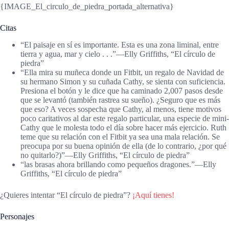
{IMAGE_El_circulo_de_piedra_portada_alternativa}
Citas
“El paisaje en sí es importante. Esta es una zona liminal, entre
tierra y agua, mar y cielo . . .”―Elly Griffiths, “El círculo de
piedra”
“Ella mira su muñeca donde un Fitbit, un regalo de Navidad de
su hermano Simon y su cuñada Cathy, se sienta con suficiencia.
Presiona el botón y le dice que ha caminado 2,007 pasos desde
que se levantó (también rastrea su sueño). ¿Seguro que es más
que eso? A veces sospecha que Cathy, al menos, tiene motivos
poco caritativos al dar este regalo particular, una especie de mini-
Cathy que le molesta todo el día sobre hacer más ejercicio. Ruth
teme que su relación con el Fitbit ya sea una mala relación. Se
preocupa por su buena opinión de ella (de lo contrario, ¿por qué
no quitarlo?)”―Elly Griffiths, “El círculo de piedra”
“las brasas ahora brillando como pequeños dragones.”―Elly
Griffiths, “El círculo de piedra”
¿Quieres intentar “El círculo de piedra”?
¡Aquí tienes!
Personajes