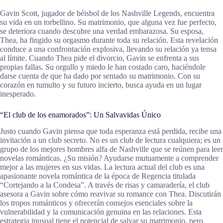
Gavin Scott, jugador de béisbol de los Nashville Legends, encuentra
su vida en un torbellino. Su matrimonio, que alguna vez fue perfecto,
se deteriora cuando descubre una verdad embarazosa. Su esposa,
Thea, ha fingido su orgasmo durante toda su relación. Esta revelación
conduce a una confrontación explosiva, llevando su relación ya tensa
al límite. Cuando Thea pide el divorcio, Gavin se enfrenta a sus
propias fallas. Su orgullo y miedo le han costado caro, haciéndole
darse cuenta de que ha dado por sentado su matrimonio. Con su
corazón en tumulto y su futuro incierto, busca ayuda en un lugar
inesperado.
“El club de los enamorados”: Un Salvavidas Único
Justo cuando Gavin piensa que toda esperanza está perdida, recibe una
invitación a un club secreto. No es un club de lectura cualquiera; es un
grupo de los mejores hombres alfa de Nashville que se reúnen para leer
novelas románticas. ¿Su misión? Ayudarse mutuamente a comprender
mejor a las mujeres en sus vidas. La lectura actual del club es una
apasionante novela romántica de la época de Regencia titulada
“Cortejando a la Condesa”. A través de risas y camaradería, el club
asesora a Gavin sobre cómo reavivar su romance con Thea. Discutirán
los tropos románticos y ofrecerán consejos esenciales sobre la
vulnerabilidad y la comunicación genuina en las relaciones. Esta
estrategia inusual tiene el potencial de salvar su matrimonio, pero