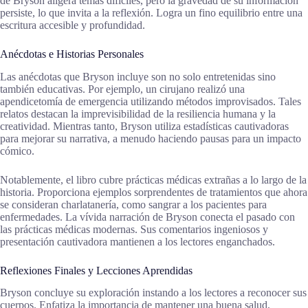
de Bryson aligera temas difíciles, pero la gravedad de su información
persiste, lo que invita a la reflexión. Logra un fino equilibrio entre una
escritura accesible y profundidad.
Anécdotas e Historias Personales
Las anécdotas que Bryson incluye son no solo entretenidas sino
también educativas. Por ejemplo, un cirujano realizó una
apendicetomía de emergencia utilizando métodos improvisados. Tales
relatos destacan la imprevisibilidad de la resiliencia humana y la
creatividad. Mientras tanto, Bryson utiliza estadísticas cautivadoras
para mejorar su narrativa, a menudo haciendo pausas para un impacto
cómico.
Notablemente, el libro cubre prácticas médicas extrañas a lo largo de la
historia. Proporciona ejemplos sorprendentes de tratamientos que ahora
se consideran charlatanería, como sangrar a los pacientes para
enfermedades. La vívida narración de Bryson conecta el pasado con
las prácticas médicas modernas. Sus comentarios ingeniosos y
presentación cautivadora mantienen a los lectores enganchados.
Reflexiones Finales y Lecciones Aprendidas
Bryson concluye su exploración instando a los lectores a reconocer sus
cuerpos. Enfatiza la importancia de mantener una buena salud,