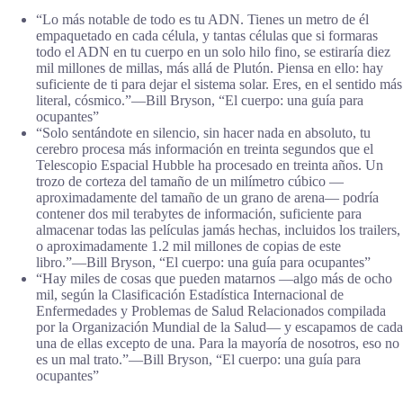
“Lo más notable de todo es tu ADN. Tienes un metro de él
empaquetado en cada célula, y tantas células que si formaras
todo el ADN en tu cuerpo en un solo hilo fino, se estiraría diez
mil millones de millas, más allá de Plutón. Piensa en ello: hay
suficiente de ti para dejar el sistema solar. Eres, en el sentido más
literal, cósmico.”―Bill Bryson, “El cuerpo: una guía para
ocupantes”
“Solo sentándote en silencio, sin hacer nada en absoluto, tu
cerebro procesa más información en treinta segundos que el
Telescopio Espacial Hubble ha procesado en treinta años. Un
trozo de corteza del tamaño de un milímetro cúbico —
aproximadamente del tamaño de un grano de arena— podría
contener dos mil terabytes de información, suficiente para
almacenar todas las películas jamás hechas, incluidos los trailers,
o aproximadamente 1.2 mil millones de copias de este
libro.”―Bill Bryson, “El cuerpo: una guía para ocupantes”
“Hay miles de cosas que pueden matarnos —algo más de ocho
mil, según la Clasificación Estadística Internacional de
Enfermedades y Problemas de Salud Relacionados compilada
por la Organización Mundial de la Salud— y escapamos de cada
una de ellas excepto de una. Para la mayoría de nosotros, eso no
es un mal trato.”―Bill Bryson, “El cuerpo: una guía para
ocupantes”