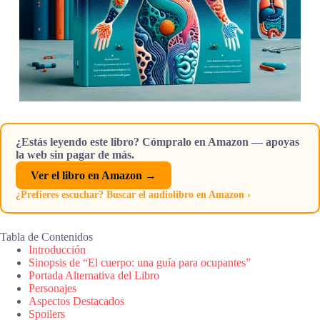
¿Estás leyendo este libro? Cómpralo en Amazon — apoyas
la web sin pagar de más.
Ver el libro en Amazon →
¿Prefieres escuchar? Buscar el audiolibro en Amazon ›
Tabla de Contenidos
Introducción
Sinopsis de “El cuerpo: una guía para ocupantes”
Portada Alternativa del Libro
Personajes
Aspectos Destacados
Spoilers