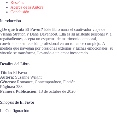
Reseñas
Acerca de la Autora
Conclusión
Introducción
¿De qué trata El Favor?
Este libro narra el cautivador viaje de
Vienna Stratton y Dane Davenport. Ella es su asistente personal y, a
regañadientes, acepta un esquema de matrimonio temporal,
convirtiendo su relación profesional en un romance complejo. A
medida que navegan por presiones externas y luchas emocionales, su
vínculo se transforma, llevando a un amor inesperado.
Detalles del Libro
Título:
El Favor
Autora:
Suzanne Wright
Géneros:
Romance, Contemporáneo, Ficción
Páginas:
388
Primera Publicación:
13 de octubre de 2020
Sinopsis de El Favor
La Configuración