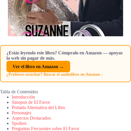
¿Estás leyendo este libro? Cómpralo en Amazon — apoyas
la web sin pagar de más.
Ver el libro en Amazon →
¿Prefieres escuchar? Buscar el audiolibro en Amazon ›
Tabla de Contenidos
Introducción
Sinopsis de El Favor
Portada Alternativa del Libro
Personajes
Aspectos Destacados
Spoilers
Preguntas Frecuentes sobre El Favor