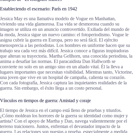
Estableciendo el escenario: París en 1942
Jessica May es una llamativa modelo de Vogue en Manhattan,
viviendo una vida glamorosa. Esa vida se desmorona cuando su
imagen se utiliza en un anuncio controvertido. Exiliada del mundo de
la moda, Jessica sigue un nuevo camino: el fotoperiodismo. Vogue le
asigna cubrir la guerra en Europa, pero no será fácil. El ejército
menosprecia a las periodistas. Los hombres en uniforme hacen que su
trabajo sea cada vez más difícil. Jessica conoce a figuras inspiradoras
que alteran su trayectoria. Martha Gellhorn, una conocida periodista, la
anima a desafiar las normas. El paracaidista Dan Hallworth se
convierte no solo en un amigo sino en un aliado vital. Él la lleva a
lugares importantes que necesitan visibilidad. Mientras tanto, Victorine,
una joven que vive en un hospital de campaña, calienta su corazón.
Con cada fotografía, Jessica captura las inquietantes realidades de la
guerra. Sin embargo, el éxito llega a un costo personal.
Vínculos en tiempos de guerra: Amistad y coraje
El tiempo de Jessica en el campo está lleno de pruebas y triunfos.
¿Cómo moldean los horrores de la guerra su identidad como mujer y
artista? Con el apoyo de Martha y Dan, navega valientemente por el
terreno traicionero. Juntos, enfrentan el devastador impacto de la
guerra. Las relaciones son puestas a prueba, especialmente a medida