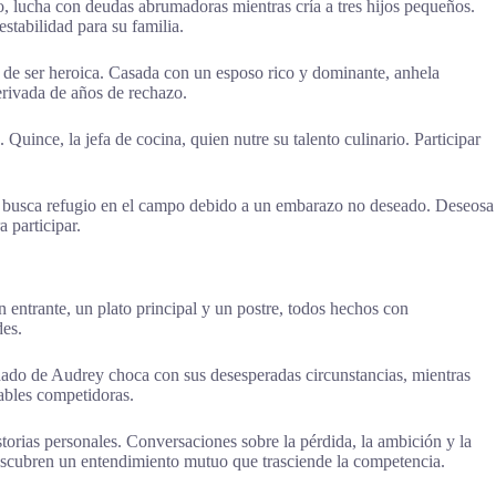
, lucha con deudas abrumadoras mientras cría a tres hijos pequeños.
estabilidad para su familia.
 de ser heroica. Casada con un esposo rico y dominante, anhela
erivada de años de rechazo.
 Quince, la jefa de cocina, quien nutre su talento culinario. Participar
ra busca refugio en el campo debido a un embarazo no deseado. Deseosa
 participar.
 entrante, un plato principal y un postre, todos hechos con
des.
cuidado de Audrey choca con sus desesperadas circunstancias, mientras
dables competidoras.
orias personales. Conversaciones sobre la pérdida, la ambición y la
 descubren un entendimiento mutuo que trasciende la competencia.