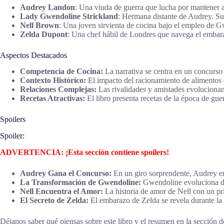
Audrey Landon
: Una viuda de guerra que lucha por mantener a
Lady Gwendoline Strickland
: Hermana distante de Audrey. Su 
Nell Brown
: Una joven sirvienta de cocina bajo el empleo de G
Zelda Dupont
: Una chef hábil de Londres que navega el embar
Aspectos Destacados
Competencia de Cocina:
La narrativa se centra en un concurso 
Contexto Histórico:
El impacto del racionamiento de alimentos 
Relaciones Complejas:
Las rivalidades y amistades evolucionan
Recetas Atractivas:
El libro presenta recetas de la época de guer
Spoilers
Spoiler:
ADVERTENCIA: ¡Esta sección contiene spoilers!
Audrey Gana el Concurso:
En un giro sorprendente, Audrey em
La Transformación de Gwendoline:
Gwendoline evoluciona de
Nell Encuentra el Amor:
La historia de amor de Nell con un pri
El Secreto de Zelda:
El embarazo de Zelda se revela durante la
Déjanos saber qué piensas sobre este libro y el resumen en la sección de