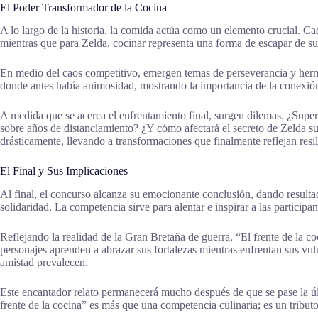
El Poder Transformador de la Cocina
A lo largo de la historia, la comida actúa como un elemento crucial. Ca
mientras que para Zelda, cocinar representa una forma de escapar de s
En medio del caos competitivo, emergen temas de perseverancia y herm
donde antes había animosidad, mostrando la importancia de la conexión 
A medida que se acerca el enfrentamiento final, surgen dilemas. ¿Supe
sobre años de distanciamiento? ¿Y cómo afectará el secreto de Zelda su
drásticamente, llevando a transformaciones que finalmente reflejan res
El Final y Sus Implicaciones
Al final, el concurso alcanza su emocionante conclusión, dando resulta
solidaridad. La competencia sirve para alentar e inspirar a las participa
Reflejando la realidad de la Gran Bretaña de guerra, “El frente de la coc
personajes aprenden a abrazar sus fortalezas mientras enfrentan sus vu
amistad prevalecen.
Este encantador relato permanecerá mucho después de que se pase la úl
frente de la cocina” es más que una competencia culinaria; es un tribu