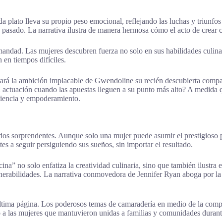
da plato lleva su propio peso emocional, reflejando las luchas y triunfo
u pasado. La narrativa ilustra de manera hermosa cómo el acto de crear
andad. Las mujeres descubren fuerza no solo en sus habilidades culin
en tiempos difíciles.
rará la ambición implacable de Gwendoline su recién descubierta compa
 actuación cuando las apuestas lleguen a su punto más alto? A medida qu
iliencia y empoderamiento.
dos sorprendentes. Aunque solo una mujer puede asumir el prestigioso p
ntes a seguir persiguiendo sus sueños, sin importar el resultado.
ina” no solo enfatiza la creatividad culinaria, sino que también ilustra e
lnerabilidades. La narrativa conmovedora de Jennifer Ryan aboga por la
tima página. Los poderosos temas de camaradería en medio de la compet
to a las mujeres que mantuvieron unidas a familias y comunidades durant