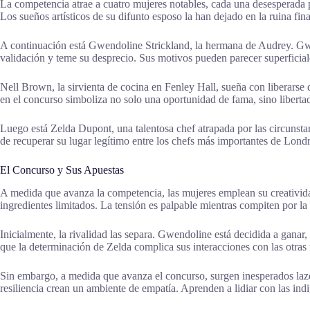
La competencia atrae a cuatro mujeres notables, cada una desesperada 
Los sueños artísticos de su difunto esposo la han dejado en la ruina fina
A continuación está Gwendoline Strickland, la hermana de Audrey. Gwen
validación y teme su desprecio. Sus motivos pueden parecer superficial
Nell Brown, la sirvienta de cocina en Fenley Hall, sueña con liberarse de 
en el concurso simboliza no solo una oportunidad de fama, sino liberta
Luego está Zelda Dupont, una talentosa chef atrapada por las circunst
de recuperar su lugar legítimo entre los chefs más importantes de Londre
El Concurso y Sus Apuestas
A medida que avanza la competencia, las mujeres emplean su creatividad 
ingredientes limitados. La tensión es palpable mientras compiten por la
Inicialmente, la rivalidad las separa. Gwendoline está decidida a ganar,
que la determinación de Zelda complica sus interacciones con las otras
Sin embargo, a medida que avanza el concurso, surgen inesperados lazos
resiliencia crean un ambiente de empatía. Aprenden a lidiar con las in