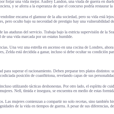
por forjar una vida mejor. Audrey Landon, una viuda de guerra en duelo
nciera, y se aferra a la esperanza de que el concurso podría restaurar la 
doline encarna el glamour de la alta sociedad, pero su vida está lejos
es, pero oculto bajo su necesidad de prestigio hay una vulnerabilidad d
las ataduras del servicio. Trabaja bajo la estricta supervisión de la Sra.
d de una vida marcada por un estatus humilde.
ancias. Una vez una estrella en ascenso en una cocina de Londres, aho
s, Zelda está decidida a ganar, incluso si debe ocultar su condición para
para superar el racionamiento. Deben preparar tres platos distintos: un
 codiciada posición de coanfitriona, revelando capas de sus personalida
 incluso utilizando tácticas deshonestas. Por otro lado, el espíritu de 
 mujeres. Nell, tímida e insegura, se encuentra en medio de estas formi
. Las mujeres comienzan a compartir no solo recetas, sino también hist
dignidades de la vida en tiempos de guerra. A pesar de sus diferencias,