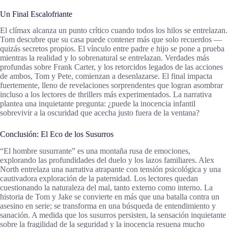
Un Final Escalofriante
El clímax alcanza un punto crítico cuando todos los hilos se entrelazan.
Tom descubre que su casa puede contener más que solo recuerdos —
quizás secretos propios. El vínculo entre padre e hijo se pone a prueba
mientras la realidad y lo sobrenatural se entrelazan. Verdades más
profundas sobre Frank Carter, y los retorcidos legados de las acciones
de ambos, Tom y Pete, comienzan a desenlazarse. El final impacta
fuertemente, lleno de revelaciones sorprendentes que logran asombrar
incluso a los lectores de thrillers más experimentados. La narrativa
plantea una inquietante pregunta: ¿puede la inocencia infantil
sobrevivir a la oscuridad que acecha justo fuera de la ventana?
Conclusión: El Eco de los Susurros
“El hombre susurrante” es una montaña rusa de emociones,
explorando las profundidades del duelo y los lazos familiares. Alex
North entrelaza una narrativa atrapante con tensión psicológica y una
cautivadora exploración de la paternidad. Los lectores quedan
cuestionando la naturaleza del mal, tanto externo como interno. La
historia de Tom y Jake se convierte en más que una batalla contra un
asesino en serie; se transforma en una búsqueda de entendimiento y
sanación. A medida que los susurros persisten, la sensación inquietante
sobre la fragilidad de la seguridad y la inocencia resuena mucho