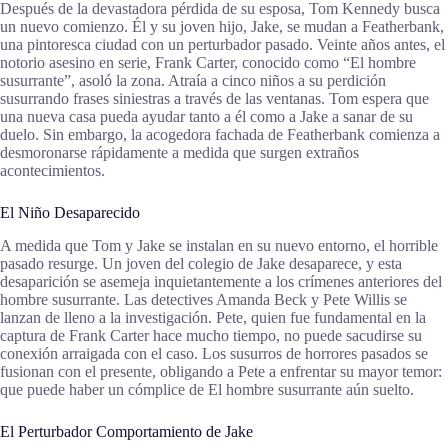
Después de la devastadora pérdida de su esposa, Tom Kennedy busca
un nuevo comienzo. Él y su joven hijo, Jake, se mudan a Featherbank,
una pintoresca ciudad con un perturbador pasado. Veinte años antes, el
notorio asesino en serie, Frank Carter, conocido como “El hombre
susurrante”, asoló la zona. Atraía a cinco niños a su perdición
susurrando frases siniestras a través de las ventanas. Tom espera que
una nueva casa pueda ayudar tanto a él como a Jake a sanar de su
duelo. Sin embargo, la acogedora fachada de Featherbank comienza a
desmoronarse rápidamente a medida que surgen extraños
acontecimientos.
El Niño Desaparecido
A medida que Tom y Jake se instalan en su nuevo entorno, el horrible
pasado resurge. Un joven del colegio de Jake desaparece, y esta
desaparición se asemeja inquietantemente a los crímenes anteriores del
hombre susurrante. Las detectives Amanda Beck y Pete Willis se
lanzan de lleno a la investigación. Pete, quien fue fundamental en la
captura de Frank Carter hace mucho tiempo, no puede sacudirse su
conexión arraigada con el caso. Los susurros de horrores pasados se
fusionan con el presente, obligando a Pete a enfrentar su mayor temor:
que puede haber un cómplice de El hombre susurrante aún suelto.
El Perturbador Comportamiento de Jake