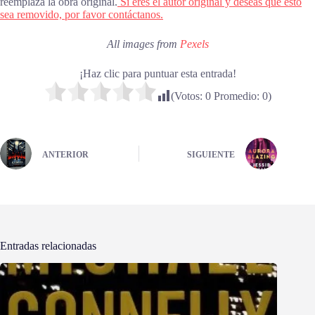
reemplaza la obra original.
Si eres el autor original y deseas que esto
sea removido, por favor contáctanos.
All images from
Pexels
¡Haz clic para puntuar esta entrada!
(Votos:
0
Promedio:
0
)
ANTERIOR
SIGUIENTE
Entradas relacionadas