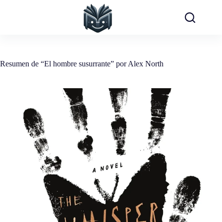
Saltar
al
contenido
Resumen de “El hombre susurrante” por Alex North