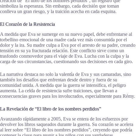
creación de “El libro de los nombres perdidos”, un registro que
simboliza la esperanza. Sin embargo, cada decisión que toman
conlleva un gran riesgo, y la traición acecha en cada esquina.
El Corazón de la Resistencia
A medida que Eva se sumerge en su nuevo papel, debe enfrentarse al
torbellino emocional de una madre cada vez más consumida por el
dolor y la ira. Su madre culpa a Eva por el arresto de su padre, creando
tensión en su ya fracturada relación. Este conflicto sirve como un
trasfondo conmovedor para el viaje de Eva. Lucha con la culpa y la
carga de sus circunstancias, cuestionando sus decisiones en cada giro.
La narrativa destaca no solo la valentía de Eva y sus camaradas, sino
también los desafíos que enfrentan desde dentro y fuera de su
comunidad unida. A medida que la guerra se intensifica, el peligro
aumenta. La celda de resistencia sufre traiciones, que llevan a
consecuencias graves para los involucrados, especialmente para Rémy.
La Revelación de “El libro de los nombres perdidos”
Avanzando rápidamente a 2005, Eva se entera de los esfuerzos por
devolver los libros saqueados durante la guerra. Su corazón se acelera
al leer sobre “El libro de los nombres perdidos”, creyendo que podría
contener la clave para reunir a los niños con sus verdaderas