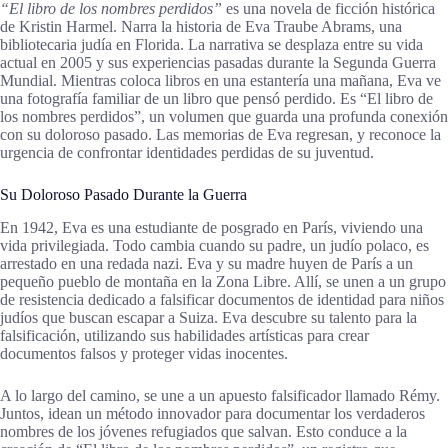
“El libro de los nombres perdidos”
es una novela de ficción histórica
de Kristin Harmel. Narra la historia de Eva Traube Abrams, una
bibliotecaria judía en Florida. La narrativa se desplaza entre su vida
actual en 2005 y sus experiencias pasadas durante la Segunda Guerra
Mundial. Mientras coloca libros en una estantería una mañana, Eva ve
una fotografía familiar de un libro que pensó perdido. Es “El libro de
los nombres perdidos”, un volumen que guarda una profunda conexión
con su doloroso pasado. Las memorias de Eva regresan, y reconoce la
urgencia de confrontar identidades perdidas de su juventud.
Su Doloroso Pasado Durante la Guerra
En 1942, Eva es una estudiante de posgrado en París, viviendo una
vida privilegiada. Todo cambia cuando su padre, un judío polaco, es
arrestado en una redada nazi. Eva y su madre huyen de París a un
pequeño pueblo de montaña en la Zona Libre. Allí, se unen a un grupo
de resistencia dedicado a falsificar documentos de identidad para niños
judíos que buscan escapar a Suiza. Eva descubre su talento para la
falsificación, utilizando sus habilidades artísticas para crear
documentos falsos y proteger vidas inocentes.
A lo largo del camino, se une a un apuesto falsificador llamado Rémy.
Juntos, idean un método innovador para documentar los verdaderos
nombres de los jóvenes refugiados que salvan. Esto conduce a la