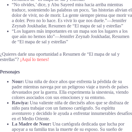
“No olvides,’ dice, y Abu Sayeed mira hacia arriba mientras
traduce, sosteniendo las palabras un poco, ‘las historias alivian el
dolor de vivir, no de morir. La gente siempre piensa que morir va
a doler. Pero no lo hace. Es vivir lo que nos duele.”―Jennifer
Zeynab Joukhadar, Resumen de “El mapa de sal y estrellas”
“Los lugares más importantes en un mapa son los lugares a los
que aún no hemos ido”―Jennifer Zeynab Joukhadar, Resumen
de “El mapa de sal y estrellas”
¿Quieres darle una oportunidad a Resumen de “El mapa de sal y
estrellas”?
¡Aquí lo tienes!
Personajes
Nour:
Una niña de doce años que enfrenta la pérdida de su
padre mientras navega por un peligroso viaje a través de países
devastados por la guerra. Ella experimenta la sinestesia, viendo
colores asociados con sus emociones y su entorno.
Rawiya:
Una valiente niña de dieciséis años que se disfraza de
niño para trabajar con un famoso cartógrafo. Su espíritu
aventurero y decidido le ayuda a enfrentar innumerables desafíos
en el Medio Oriente.
La Madre de Nour:
Una cartógrafa dedicada que lucha por
apoyar a su familia tras la muerte de su esposo. Su sueño de