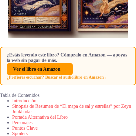
¿Estás leyendo este libro? Cómpralo en Amazon — apoyas
la web sin pagar de más.
Ver el libro en Amazon →
¿Prefieres escuchar? Buscar el audiolibro en Amazon ›
Tabla de Contenidos
Introducción
Sinopsis de Resumen de “El mapa de sal y estrellas” por Zeyn
Joukhadar
Portada Alternativa del Libro
Personajes
Puntos Clave
Spoilers