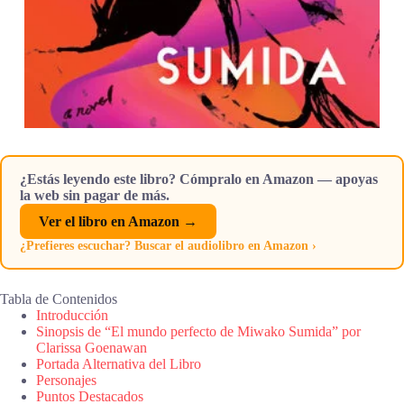
¿Estás leyendo este libro? Cómpralo en Amazon — apoyas
la web sin pagar de más.
Ver el libro en Amazon →
¿Prefieres escuchar? Buscar el audiolibro en Amazon ›
Tabla de Contenidos
Introducción
Sinopsis de “El mundo perfecto de Miwako Sumida” por
Clarissa Goenawan
Portada Alternativa del Libro
Personajes
Puntos Destacados