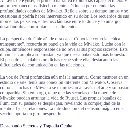
A través de Ryusei, la primera narrativa explora las capas del duelo. El
amor permanece insatisfecho mientras él lucha por entender las
profundidades ocultas de Miwako. Refleja sobre su tiempo juntos y se
cuestiona si podría haber intervenido en su dolor. Los recuerdos de sus
momentos persisten, entremezclándose entre lo dulce y lo amargo,
desafiándolo a confrontar sus sentimientos.
La perspectiva de Chie añade otra capa. Conocida como la “chica
transparente”, recuerda su papel en la vida de Miwako. Lucha con la
culpa, sintiéndose responsable de no revelar sus propios secretos. Esta
dinámica complica su amistad, ya que desea haber sido más honesta.
El peso de las palabras no dichas recae sobre ella, destacando las
dificultades de comunicación en las relaciones.
La voz de Fumi profundiza aún más la narrativa. Como mentora en un
estudio de arte, tenía una conexión diferente con Miwako. Observa
cómo las luchas de Miwako se manifiestan a través del arte y su pasión
compartida. Sin embargo, teme que las secuelas de la muerte de
Miwako puedan arruinar la vida de Ryusei. Las propias batallas de
Fumi con su pasado se despliegan, revelando la complejidad de la
identidad y las relaciones. La introducción del realismo mágico en su
sección aporta un giro inesperado.
Destapando Secretos y Tragedia Oculta