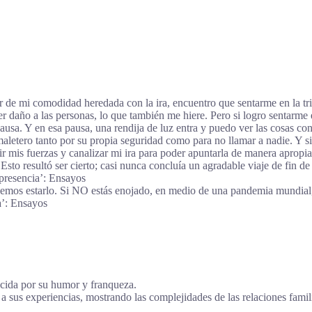
 de mi comodidad heredada con la ira, encuentro que sentarme en la tris
er daño a las personas, lo que también me hiere. Pero si logro sentarme
ausa. Y en esa pausa, una rendija de luz entra y puedo ver las cosas c
aletero tanto por su propia seguridad como para no llamar a nadie. Y si
unir mis fuerzas y canalizar mi ira para poder apuntarla de manera apro
to resultó ser cierto; casi nunca concluía un agradable viaje de fin de
presencia’: Ensayos
ebemos estarlo. Si NO estás enojado, en medio de una pandemia mundial,
a’: Ensayos
ocida por su humor y franqueza.
sus experiencias, mostrando las complejidades de las relaciones famili