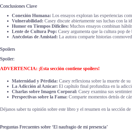
Conclusiones Clave
Conexión Humana:
Los ensayos exploran las experiencias comp
Vulnerabilidad:
Casey discute abiertamente sus luchas con la id
Humor en Tiempos Difíciles:
Muchos ensayos combinan hábilme
Lente de Cultura Pop:
Casey argumenta que la cultura pop de b
Anécdotas de Amistad:
La autora comparte historias conmovedo
Spoilers
Spoiler:
ADVERTENCIA: ¡Esta sección contiene spoilers!
Maternidad y Pérdida:
Casey reflexiona sobre la muerte de su 
La Adicción al Azúcar:
El capítulo final profundiza en la adic
Charlas sobre Imagen Corporal:
Casey examina sus sentimiento
Perspectivas sobre la Fama:
Comparte momentos detrás de cámara
Déjanos saber tu opinión sobre este libro y el resumen en la sección de 
Preguntas Frecuentes sobre ‘El naufragio de mi presencia’