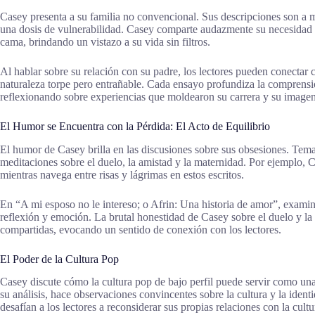
Casey presenta a su familia no convencional. Sus descripciones son a
una dosis de vulnerabilidad. Casey comparte audazmente su necesidad co
cama, brindando un vistazo a su vida sin filtros.
Al hablar sobre su relación con su padre, los lectores pueden conecta
naturaleza torpe pero entrañable. Cada ensayo profundiza la comprensió
reflexionando sobre experiencias que moldearon su carrera y su imagen
El Humor se Encuentra con la Pérdida: El Acto de Equilibrio
El humor de Casey brilla en las discusiones sobre sus obsesiones. Tema
meditaciones sobre el duelo, la amistad y la maternidad. Por ejemplo,
mientras navega entre risas y lágrimas en estos escritos.
En “A mi esposo no le intereso; o Afrin: Una historia de amor”, exam
reflexión y emoción. La brutal honestidad de Casey sobre el duelo y l
compartidas, evocando un sentido de conexión con los lectores.
El Poder de la Cultura Pop
Casey discute cómo la cultura pop de bajo perfil puede servir como una 
su análisis, hace observaciones convincentes sobre la cultura y la ident
desafían a los lectores a reconsiderar sus propias relaciones con la cult