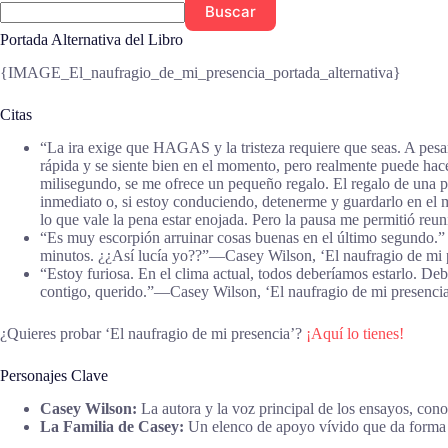
Buscar
Portada Alternativa del Libro
{IMAGE_El_naufragio_de_mi_presencia_portada_alternativa}
Citas
“La ira exige que HAGAS y la tristeza requiere que seas. A pesar
rápida y se siente bien en el momento, pero realmente puede hac
milisegundo, se me ofrece un pequeño regalo. El regalo de una p
inmediato o, si estoy conduciendo, detenerme y guardarlo en el m
lo que vale la pena estar enojada. Pero la pausa me permitió re
“Es muy escorpión arruinar cosas buenas en el último segundo.” Es
minutos. ¿¿Así lucía yo??”―Casey Wilson, ‘El naufragio de mi 
“Estoy furiosa. En el clima actual, todos deberíamos estarlo. D
contigo, querido.”―Casey Wilson, ‘El naufragio de mi presenci
¿Quieres probar ‘El naufragio de mi presencia’?
¡Aquí lo tienes!
Personajes Clave
Casey Wilson:
La autora y la voz principal de los ensayos, con
La Familia de Casey:
Un elenco de apoyo vívido que da forma a 