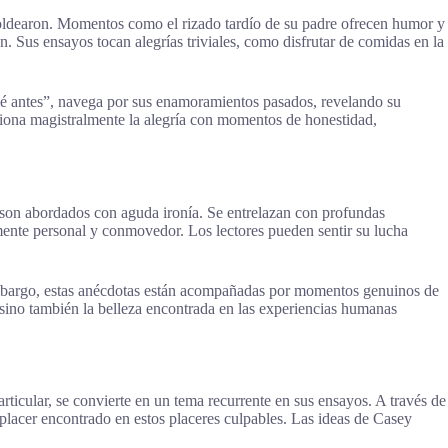
moldearon. Momentos como el rizado tardío de su padre ofrecen humor y
 Sus ensayos tocan alegrías triviales, como disfrutar de comidas en la
amé antes”, navega por sus enamoramientos pasados, revelando su
usiona magistralmente la alegría con momentos de honestidad,
d son abordados con aguda ironía. Se entrelazan con profundas
mente personal y conmovedor. Los lectores pueden sentir su lucha
embargo, estas anécdotas están acompañadas por momentos genuinos de
 sino también la belleza encontrada en las experiencias humanas
ticular, se convierte en un tema recurrente en sus ensayos. A través de
l placer encontrado en estos placeres culpables. Las ideas de Casey