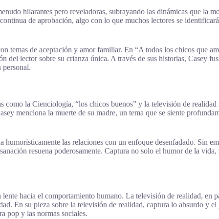
 menudo hilarantes pero reveladoras, subrayando las dinámicas que la 
ntinua de aprobación, algo con lo que muchos lectores se identificarán.
r con temas de aceptación y amor familiar. En “A todos los chicos que 
n del lector sobre su crianza única. A través de sus historias, Casey f
 personal.
s como la Cienciología, “los chicos buenos” y la televisión de realida
 Casey menciona la muerte de su madre, un tema que se siente profunda
ina humorísticamente las relaciones con un enfoque desenfadado. Sin 
a sanación resuena poderosamente. Captura no solo el humor de la vida,
lente hacia el comportamiento humano. La televisión de realidad, en par
idad. En su pieza sobre la televisión de realidad, captura lo absurdo y e
ura pop y las normas sociales.