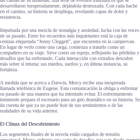
las causas de su ansiedad: una serie de eventos traumáticos que se
desarrollaron inesperadamente, dejándola destrozada. Con cada bache
en el camino, su historia se despliega, revelando capas de dolor y
resistencia.
Impulsada por una mezcla de nostalgia y ansiedad, lucha con las voces
de su pasado. Entre los recuerdos más inquietantes está la caja de
cenizas etiquetada “Jenny Cleggett”, que encuentra en la campervan.
En lugar de verlo como una carga, comienza a tratarlo como un
compañero en su viaje. Sirve como un espejo, reflejando las pérdidas y
desafíos que ha enfrentado. Cada interacción con extraños descubre
más sobre sí misma: sus miedos, sueños y, en última instancia, su
fortaleza.
A medida que se acerca a Darwin, Mercy recibe una inesperada
llamada telefónica de Eugene. Esta comunicación la obliga a enfrentar
su pasado de una manera que ha intentado evitar. El enfrentamiento
inminente prepara el escenario para un giro dramático en su historia. Se
da cuenta de que ya no puede huir de sus sentimientos o de las
realidades de su vida anterior.
El Clímax del Descubrimiento
Los segmentos finales de la novela están cargados de tensión
emocional. Mercy enfrenta una serie de desafíos que van desde ataques