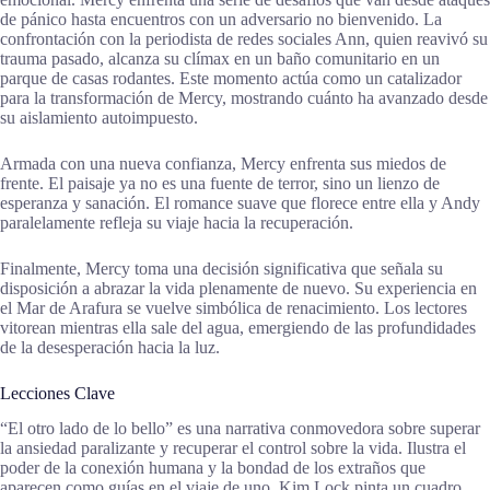
de pánico hasta encuentros con un adversario no bienvenido. La
confrontación con la periodista de redes sociales Ann, quien reavivó su
trauma pasado, alcanza su clímax en un baño comunitario en un
parque de casas rodantes. Este momento actúa como un catalizador
para la transformación de Mercy, mostrando cuánto ha avanzado desde
su aislamiento autoimpuesto.
Armada con una nueva confianza, Mercy enfrenta sus miedos de
frente. El paisaje ya no es una fuente de terror, sino un lienzo de
esperanza y sanación. El romance suave que florece entre ella y Andy
paralelamente refleja su viaje hacia la recuperación.
Finalmente, Mercy toma una decisión significativa que señala su
disposición a abrazar la vida plenamente de nuevo. Su experiencia en
el Mar de Arafura se vuelve simbólica de renacimiento. Los lectores
vitorean mientras ella sale del agua, emergiendo de las profundidades
de la desesperación hacia la luz.
Lecciones Clave
“El otro lado de lo bello” es una narrativa conmovedora sobre superar
la ansiedad paralizante y recuperar el control sobre la vida. Ilustra el
poder de la conexión humana y la bondad de los extraños que
aparecen como guías en el viaje de uno. Kim Lock pinta un cuadro