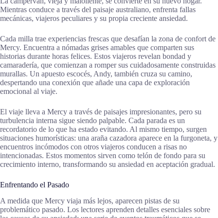
La campervan, vieja y maloliente, se convierte en su nuevo hogar.
Mientras conduce a través del paisaje australiano, enfrenta fallas
mecánicas, viajeros peculiares y su propia creciente ansiedad.
Cada milla trae experiencias frescas que desafían la zona de confort de
Mercy. Encuentra a nómadas grises amables que comparten sus
historias durante horas felices. Estos viajeros revelan bondad y
camaradería, que comienzan a romper sus cuidadosamente construidas
murallas. Un apuesto escocés, Andy, también cruza su camino,
despertando una conexión que añade una capa de exploración
emocional al viaje.
El viaje lleva a Mercy a través de paisajes impresionantes, pero su
turbulencia interna sigue siendo palpable. Cada parada es un
recordatorio de lo que ha estado evitando. Al mismo tiempo, surgen
situaciones humorísticas: una araña cazadora aparece en la furgoneta, y
encuentros incómodos con otros viajeros conducen a risas no
intencionadas. Estos momentos sirven como telón de fondo para su
crecimiento interno, transformando su ansiedad en aceptación gradual.
Enfrentando el Pasado
A medida que Mercy viaja más lejos, aparecen pistas de su
problemático pasado. Los lectores aprenden detalles esenciales sobre