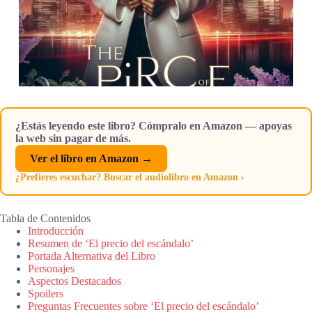
¿Estás leyendo este libro? Cómpralo en Amazon — apoyas
la web sin pagar de más.
Ver el libro en Amazon →
¿Prefieres escuchar? Buscar el audiolibro en Amazon ›
Tabla de Contenidos
Introducción
Resumen de ‘El precio del escándalo’
Portada Alternativa del Libro
Personajes
Aspectos Destacados
Spoilers
Preguntas Frecuentes sobre ‘El precio del escándalo’