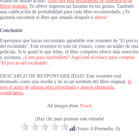
estado de ánimo actual?
Aquí hay una herramienta de sugerencia de
libros gratuita.
Te ofrece sugerencias basadas en tus gustos. También
una calificación de probabilidad para cada libro recomendado. ¿Te
gustaría encontrar el libro que amarás después o
ahora?
Conclusión
Esperamos que hayas encontrado agradable este resumen de ‘El precio
del escándalo’. Este resumen es solo un vistazo, como un tráiler de una
película. Si te gustó lo que leíste, el libro completo ofrece más emoción
y aventura.
¿Listo para zambullirte? Aquí está el enlace para comprar
‘El precio del escándalo’.
DESCARGO DE RESPONSABILIDAD: Este resumen está
destinado como una reseña y no es un sustituto del libro original.
Si
eres el autor de alguna obra presentada y deseas eliminarla,
contáctanos.
All images from
Pexels
¡Haz clic para puntuar esta entrada!
(Votos:
0
Promedio:
0
)