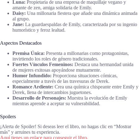
Luna:
Propietaria de una empresa de maquillaje vegano y
amante de zen, amiga solidaria de Emily.
Daisy:
Una millonaria fiestera que añade una dinámica animada
al grupo.
Jane:
La guardaespaldas de Emily, caracterizada por su ingenio
humorístico y feroz lealtad.
Aspectos Destacados
Premisa Única:
Presenta a millonarias como protagonistas,
invirtiendo los roles de género tradicionales.
Fuertes Vínculos Femeninos:
Destaca una hermandad unida
de mujeres exitosas apoyándose mutuamente.
Humor Infundido:
Proporciona situaciones cómicas,
especialmente a través de las travesuras de Derek.
Romance Ardiente:
Crea una química chispeante entre Emily y
Derek, llena de intercambios juguetones.
Desarrollo de Personajes:
Muestra la evolución de Emily
mientras aprende a aceptar su vulnerabilidad.
Spoilers
¡Alerta de Spoiler! Si deseas leer el libro, no hagas clic en “Mostrar
más” y arruines tu experiencia.
Aquí tienes un enlace para conseguir el libro.