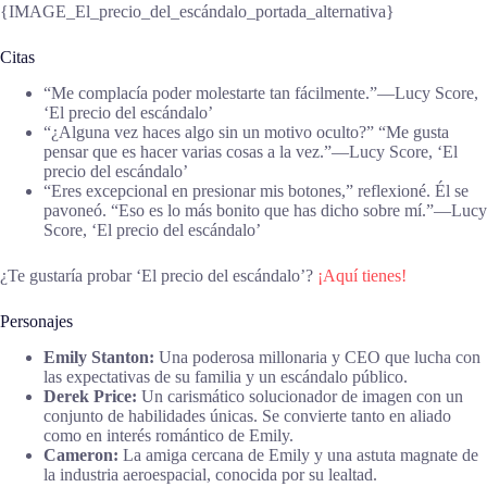
{IMAGE_El_precio_del_escándalo_portada_alternativa}
Citas
“Me complacía poder molestarte tan fácilmente.”―Lucy Score,
‘El precio del escándalo’
“¿Alguna vez haces algo sin un motivo oculto?” “Me gusta
pensar que es hacer varias cosas a la vez.”―Lucy Score, ‘El
precio del escándalo’
“Eres excepcional en presionar mis botones,” reflexioné. Él se
pavoneó. “Eso es lo más bonito que has dicho sobre mí.”―Lucy
Score, ‘El precio del escándalo’
¿Te gustaría probar ‘El precio del escándalo’?
¡Aquí tienes!
Personajes
Emily Stanton:
Una poderosa millonaria y CEO que lucha con
las expectativas de su familia y un escándalo público.
Derek Price:
Un carismático solucionador de imagen con un
conjunto de habilidades únicas. Se convierte tanto en aliado
como en interés romántico de Emily.
Cameron:
La amiga cercana de Emily y una astuta magnate de
la industria aeroespacial, conocida por su lealtad.