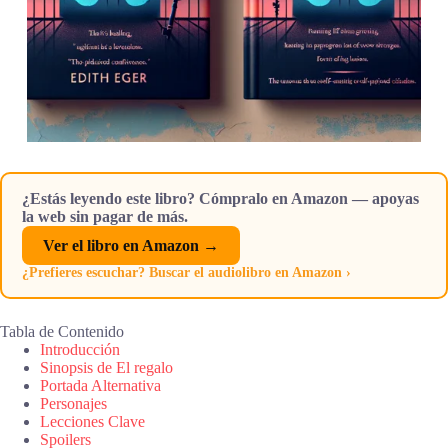
¿Estás leyendo este libro? Cómpralo en Amazon — apoyas
la web sin pagar de más.
Ver el libro en Amazon →
¿Prefieres escuchar? Buscar el audiolibro en Amazon ›
Tabla de Contenido
Introducción
Sinopsis de El regalo
Portada Alternativa
Personajes
Lecciones Clave
Spoilers