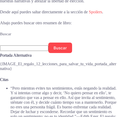
nuestras narrativas y abrazar la libertad de elección.
Desde aquí puedes saltar directamente a la sección de
Spoilers
.
Abajo puedes buscar otro resumen de libro:
Buscar
Buscar
Portada Alternativa
{IMAGE_El_regalo_12_lecciones_para_salvar_tu_vida_portada_alter
nativa}
Citas
“Pero mientras evites tus sentimientos, estás negando la realidad.
Y si intentas cerrar algo y decir, ‘No quiero pensar en ello’, te
garantizo que vas a pensar en ello. Así que invita al sentimiento,
siéntate con él, y decide cuánto tiempo vas a mantenerlo. Porque
no eres una personita frágil. Es bueno enfrentar cada realidad.
Dejar de luchar y esconderse. Recordar que un sentimiento es
solo un sentimiento; no es tu identidad.”―Edith Eger, El regalo: