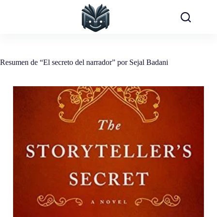
Saltar
al
contenido
Resumen de “El secreto del narrador” por Sejal Badani