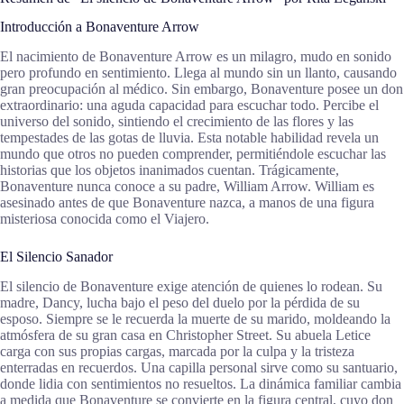
Introducción a Bonaventure Arrow
El nacimiento de Bonaventure Arrow es un milagro, mudo en sonido
pero profundo en sentimiento. Llega al mundo sin un llanto, causando
gran preocupación al médico. Sin embargo, Bonaventure posee un don
extraordinario: una aguda capacidad para escuchar todo. Percibe el
universo del sonido, sintiendo el crecimiento de las flores y las
tempestades de las gotas de lluvia. Esta notable habilidad revela un
mundo que otros no pueden comprender, permitiéndole escuchar las
historias que los objetos inanimados cuentan. Trágicamente,
Bonaventure nunca conoce a su padre, William Arrow. William es
asesinado antes de que Bonaventure nazca, a manos de una figura
misteriosa conocida como el Viajero.
El Silencio Sanador
El silencio de Bonaventure exige atención de quienes lo rodean. Su
madre, Dancy, lucha bajo el peso del duelo por la pérdida de su
esposo. Siempre se le recuerda la muerte de su marido, moldeando la
atmósfera de su gran casa en Christopher Street. Su abuela Letice
carga con sus propias cargas, marcada por la culpa y la tristeza
enterradas en recuerdos. Una capilla personal sirve como su santuario,
donde lidia con sentimientos no resueltos. La dinámica familiar cambia
a medida que Bonaventure se convierte en la figura central, cuyo don