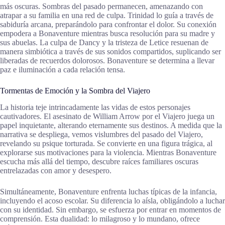
más oscuras. Sombras del pasado permanecen, amenazando con
atrapar a su familia en una red de culpa. Trinidad lo guía a través de
sabiduría arcana, preparándolo para confrontar el dolor. Su conexión
empodera a Bonaventure mientras busca resolución para su madre y
sus abuelas. La culpa de Dancy y la tristeza de Letice resuenan de
manera simbiótica a través de sus sonidos compartidos, suplicando ser
liberadas de recuerdos dolorosos. Bonaventure se determina a llevar
paz e iluminación a cada relación tensa.
Tormentas de Emoción y la Sombra del Viajero
La historia teje intrincadamente las vidas de estos personajes
cautivadores. El asesinato de William Arrow por el Viajero juega un
papel inquietante, alterando eternamente sus destinos. A medida que la
narrativa se despliega, vemos vislumbres del pasado del Viajero,
revelando su psique torturada. Se convierte en una figura trágica, al
explorarse sus motivaciones para la violencia. Mientras Bonaventure
escucha más allá del tiempo, descubre raíces familiares oscuras
entrelazadas con amor y desespero.
Simultáneamente, Bonaventure enfrenta luchas típicas de la infancia,
incluyendo el acoso escolar. Su diferencia lo aísla, obligándolo a luchar
con su identidad. Sin embargo, se esfuerza por entrar en momentos de
comprensión. Esta dualidad: lo milagroso y lo mundano, ofrece