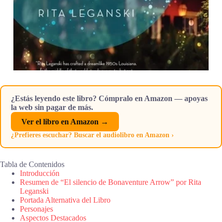
¿Estás leyendo este libro? Cómpralo en Amazon — apoyas
la web sin pagar de más.
Ver el libro en Amazon →
¿Prefieres escuchar? Buscar el audiolibro en Amazon ›
Tabla de Contenidos
Introducción
Resumen de “El silencio de Bonaventure Arrow” por Rita
Leganski
Portada Alternativa del Libro
Personajes
Aspectos Destacados