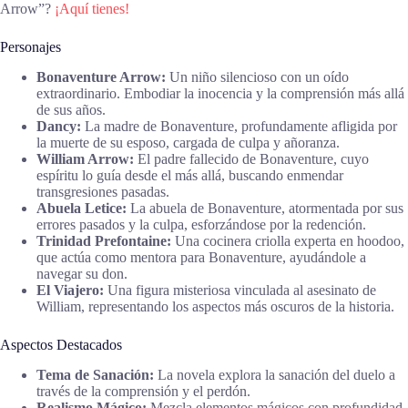
Arrow”?
¡Aquí tienes!
Personajes
Bonaventure Arrow:
Un niño silencioso con un oído
extraordinario. Embodiar la inocencia y la comprensión más allá
de sus años.
Dancy:
La madre de Bonaventure, profundamente afligida por
la muerte de su esposo, cargada de culpa y añoranza.
William Arrow:
El padre fallecido de Bonaventure, cuyo
espíritu lo guía desde el más allá, buscando enmendar
transgresiones pasadas.
Abuela Letice:
La abuela de Bonaventure, atormentada por sus
errores pasados y la culpa, esforzándose por la redención.
Trinidad Prefontaine:
Una cocinera criolla experta en hoodoo,
que actúa como mentora para Bonaventure, ayudándole a
navegar su don.
El Viajero:
Una figura misteriosa vinculada al asesinato de
William, representando los aspectos más oscuros de la historia.
Aspectos Destacados
Tema de Sanación:
La novela explora la sanación del duelo a
través de la comprensión y el perdón.
Realismo Mágico:
Mezcla elementos mágicos con profundidad