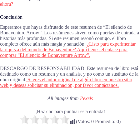
ahora?
Conclusión
Esperamos que hayas disfrutado de este resumen de “El silencio de
Bonaventure Arrow”. Los resúmenes sirven como puertas de entrada a
historias más profundas. Si este resumen resonó contigo, el libro
completo ofrece aún más magia y sanación.
¿Listo para experimentar
la riqueza del mundo de Bonaventure? Aquí tienes el enlace para
comprar “El silencio de Bonaventure Arrow”.
DESCARGO DE RESPONSABILIDAD: Este resumen de libro está
destinado como un resumen y un análisis, y no como un sustituto de la
obra original.
Si eres el autor original de algún libro en nuestro sitio
web y deseas solicitar su eliminación, por favor contáctanos.
All images from
Pexels
¡Haz clic para puntuar esta entrada!
(Votos:
0
Promedio:
0
)