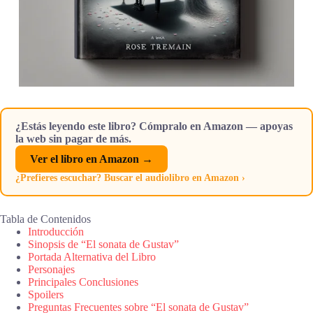
¿Estás leyendo este libro? Cómpralo en Amazon — apoyas
la web sin pagar de más.
Ver el libro en Amazon →
¿Prefieres escuchar? Buscar el audiolibro en Amazon ›
Tabla de Contenidos
Introducción
Sinopsis de “El sonata de Gustav”
Portada Alternativa del Libro
Personajes
Principales Conclusiones
Spoilers
Preguntas Frecuentes sobre “El sonata de Gustav”