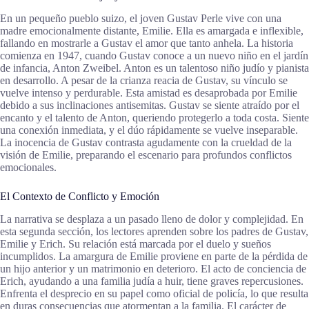
En un pequeño pueblo suizo, el joven Gustav Perle vive con una
madre emocionalmente distante, Emilie. Ella es amargada e inflexible,
fallando en mostrarle a Gustav el amor que tanto anhela. La historia
comienza en 1947, cuando Gustav conoce a un nuevo niño en el jardín
de infancia, Anton Zweibel. Anton es un talentoso niño judío y pianista
en desarrollo. A pesar de la crianza reacia de Gustav, su vínculo se
vuelve intenso y perdurable. Esta amistad es desaprobada por Emilie
debido a sus inclinaciones antisemitas. Gustav se siente atraído por el
encanto y el talento de Anton, queriendo protegerlo a toda costa. Siente
una conexión inmediata, y el dúo rápidamente se vuelve inseparable.
La inocencia de Gustav contrasta agudamente con la crueldad de la
visión de Emilie, preparando el escenario para profundos conflictos
emocionales.
El Contexto de Conflicto y Emoción
La narrativa se desplaza a un pasado lleno de dolor y complejidad. En
esta segunda sección, los lectores aprenden sobre los padres de Gustav,
Emilie y Erich. Su relación está marcada por el duelo y sueños
incumplidos. La amargura de Emilie proviene en parte de la pérdida de
un hijo anterior y un matrimonio en deterioro. El acto de conciencia de
Erich, ayudando a una familia judía a huir, tiene graves repercusiones.
Enfrenta el desprecio en su papel como oficial de policía, lo que resulta
en duras consecuencias que atormentan a la familia. El carácter de