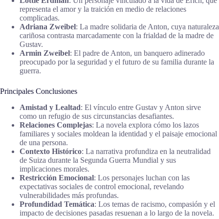
Lottie Erdman
: Un personaje vinculado a la vida de Erich, que
representa el amor y la traición en medio de relaciones
complicadas.
Adriana Zweibel
: La madre solidaria de Anton, cuya naturaleza
cariñosa contrasta marcadamente con la frialdad de la madre de
Gustav.
Armin Zweibel
: El padre de Anton, un banquero adinerado
preocupado por la seguridad y el futuro de su familia durante la
guerra.
Principales Conclusiones
Amistad y Lealtad
: El vínculo entre Gustav y Anton sirve
como un refugio de sus circunstancias desafiantes.
Relaciones Complejas
: La novela explora cómo los lazos
familiares y sociales moldean la identidad y el paisaje emocional
de una persona.
Contexto Histórico
: La narrativa profundiza en la neutralidad
de Suiza durante la Segunda Guerra Mundial y sus
implicaciones morales.
Restricción Emocional
: Los personajes luchan con las
expectativas sociales de control emocional, revelando
vulnerabilidades más profundas.
Profundidad Temática
: Los temas de racismo, compasión y el
impacto de decisiones pasadas resuenan a lo largo de la novela.