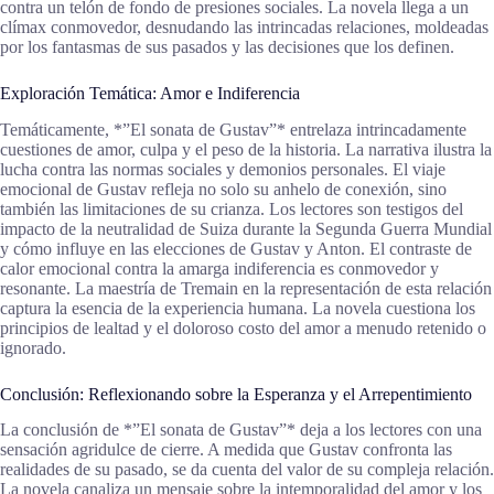
contra un telón de fondo de presiones sociales. La novela llega a un
clímax conmovedor, desnudando las intrincadas relaciones, moldeadas
por los fantasmas de sus pasados y las decisiones que los definen.
Exploración Temática: Amor e Indiferencia
Temáticamente, *”El sonata de Gustav”* entrelaza intrincadamente
cuestiones de amor, culpa y el peso de la historia. La narrativa ilustra la
lucha contra las normas sociales y demonios personales. El viaje
emocional de Gustav refleja no solo su anhelo de conexión, sino
también las limitaciones de su crianza. Los lectores son testigos del
impacto de la neutralidad de Suiza durante la Segunda Guerra Mundial
y cómo influye en las elecciones de Gustav y Anton. El contraste de
calor emocional contra la amarga indiferencia es conmovedor y
resonante. La maestría de Tremain en la representación de esta relación
captura la esencia de la experiencia humana. La novela cuestiona los
principios de lealtad y el doloroso costo del amor a menudo retenido o
ignorado.
Conclusión: Reflexionando sobre la Esperanza y el Arrepentimiento
La conclusión de *”El sonata de Gustav”* deja a los lectores con una
sensación agridulce de cierre. A medida que Gustav confronta las
realidades de su pasado, se da cuenta del valor de su compleja relación.
La novela canaliza un mensaje sobre la intemporalidad del amor y los