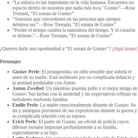
“La música es tan importante en la vida humana. Encuentra un
espacio dentro de nosotros que nada más toca.’ Gustav”―Rose
Tremain, “El sonata de Gustav”
“Tenemos que convertirnos en las personas que siempre
debimos ser.”―Rose Tremain, “El sonata de Gustav”
“Perder el tiempo cambia la naturaleza del tiempo. Y el corazón
se detiene.”―Rose Tremain, “El sonata de Gustav”
¿Quieres darle una oportunidad a “El sonata de Gustav”?
¡Aquí tienes!
Personajes
Gustav Perle
: El protagonista, un niño sensible que anhela el
amor de su madre. Está moldeado por su complicada infancia y
la amistad perdurable con Anton.
Anton Zweibel
: Un talentoso pianista judío y el mejor amigo de
Gustav. Sus luchas con la ansiedad y las expectativas reflejan su
turbulento trasfondo familiar.
Emilie Perle
: La madre emocionalmente distante de Gustav. Su
ira y amargura provienen de sus experiencias durante la guerra y
su complicada relación con su esposo.
Erich Perle
: El padre de Gustav, un oficial de policía cuyos
dilemas morales impactan profundamente a su familia,
especialmente a su hijo.