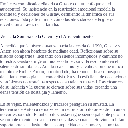
Emilie es complicado; ella cría a Gustav con un enfoque en el
autocontrol. Su insistencia en la restricción emocional modela la
identidad y decisiones de Gustav, definiendo la dinámica de sus
relaciones. Esta parte ilumina cómo las atrocidades de la guerra
reverberan a través de su familia.
Vida a la Sombra de la Guerra y el Arrepentimiento
A medida que la historia avanza hacia la década de 1990, Gustav y
Anton son ahora hombres de mediana edad. Reflexionan sobre su
historia compartida, luchando con sueños incumplidos y caminos no
tomados. Gustav dirige un modesto hotel, su vida resonando en el
silencio de su infancia. Aún busca el amor y la validación que nunca
recibió de Emilie. Anton, por otro lado, ha renunciado a su búsqueda
de la fama como pianista concertista. Su vida está llena de decepciones
y problemas no resueltos respecto a su talento musical. Las cicatrices
de su infancia y la guerra se ciernen sobre sus vidas, creando una
densa tensión de nostalgia y lamento.
En su vejez, malentendidos y fracasos persiguen su amistad. La
tendencia de Anton a retirarse es un recordatorio doloroso de un amor
no correspondido. El anhelo de Gustav sigue siendo palpable pero no
se cumple mientras se alejan en sus vidas separadas. Su vínculo infantil
soporta pruebas, ilustrando las complejidades del amor y la amistad