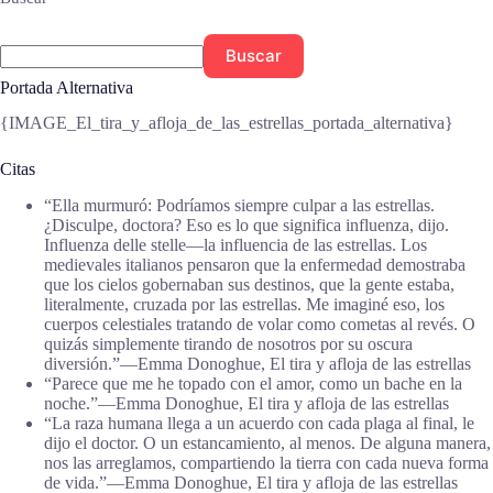
Buscar
Portada Alternativa
{IMAGE_El_tira_y_afloja_de_las_estrellas_portada_alternativa}
Citas
“Ella murmuró: Podríamos siempre culpar a las estrellas.
¿Disculpe, doctora? Eso es lo que significa influenza, dijo.
Influenza delle stelle—la influencia de las estrellas. Los
medievales italianos pensaron que la enfermedad demostraba
que los cielos gobernaban sus destinos, que la gente estaba,
literalmente, cruzada por las estrellas. Me imaginé eso, los
cuerpos celestiales tratando de volar como cometas al revés. O
quizás simplemente tirando de nosotros por su oscura
diversión.”―Emma Donoghue, El tira y afloja de las estrellas
“Parece que me he topado con el amor, como un bache en la
noche.”―Emma Donoghue, El tira y afloja de las estrellas
“La raza humana llega a un acuerdo con cada plaga al final, le
dijo el doctor. O un estancamiento, al menos. De alguna manera,
nos las arreglamos, compartiendo la tierra con cada nueva forma
de vida.”―Emma Donoghue, El tira y afloja de las estrellas