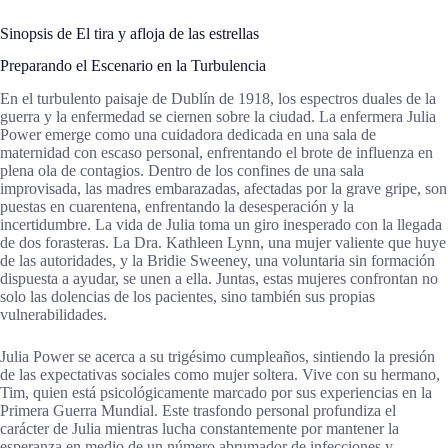
Sinopsis de El tira y afloja de las estrellas
Preparando el Escenario en la Turbulencia
En el turbulento paisaje de Dublín de 1918, los espectros duales de la
guerra y la enfermedad se ciernen sobre la ciudad. La enfermera Julia
Power emerge como una cuidadora dedicada en una sala de
maternidad con escaso personal, enfrentando el brote de influenza en
plena ola de contagios. Dentro de los confines de una sala
improvisada, las madres embarazadas, afectadas por la grave gripe, son
puestas en cuarentena, enfrentando la desesperación y la
incertidumbre. La vida de Julia toma un giro inesperado con la llegada
de dos forasteras. La Dra. Kathleen Lynn, una mujer valiente que huye
de las autoridades, y la Bridie Sweeney, una voluntaria sin formación
dispuesta a ayudar, se unen a ella. Juntas, estas mujeres confrontan no
solo las dolencias de los pacientes, sino también sus propias
vulnerabilidades.
Julia Power se acerca a su trigésimo cumpleaños, sintiendo la presión
de las expectativas sociales como mujer soltera. Vive con su hermano,
Tim, quien está psicológicamente marcado por sus experiencias en la
Primera Guerra Mundial. Este trasfondo personal profundiza el
carácter de Julia mientras lucha constantemente por mantener la
esperanza en medio de un número abrumador de infecciones y