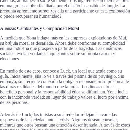
cálculos, ahora pesan sobre su mente. Los lugareños son meros actores
en una grotesca obra facilitada por el diseño insensible de Jungle. La
pregunta apremiante surge: ¿es ella una participante en esta explotación
o puede recuperar su humanidad?
Alianzas Cambiantes y Complicidad Moral
A medida que Yona indaga más en las empresas explotadoras de Mui,
su brújula moral es desafiada. Ahora debe confrontar su complicidad
en una industria que prospera a partir de la tragedia. Las dinámicas
sociales revelan verdades inquietantes sobre su propia carrera y
elecciones.
En medio de este caos, conoce a Luck, un local que actúa como su
guía. Inicialmente, ella lo ve a través del prisma de su privilegio. Sin
embargo, su creciente conexión la obliga a reconsiderar su prisión ante
las duras realidades del mundo que la rodea. Las líneas entre el
beneficio personal y la responsabilidad ética se difuminan. Yona lucha
con la incómoda verdad: su lugar de trabajo valora el lucro por encima
de las personas.
Además de Luck, los turistas a su alrededor reflejan las variadas
respuestas de la sociedad ante la crisis. Algunos desean consolar,
mientras que otros buscan una emoción desenfrenada. A través de estos