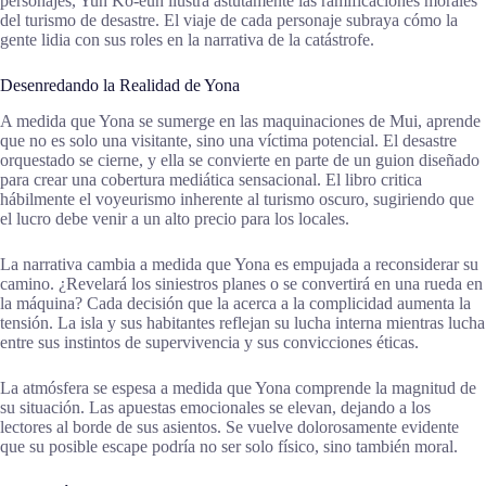
personajes, Yun Ko-eun ilustra astutamente las ramificaciones morales
del turismo de desastre. El viaje de cada personaje subraya cómo la
gente lidia con sus roles en la narrativa de la catástrofe.
Desenredando la Realidad de Yona
A medida que Yona se sumerge en las maquinaciones de Mui, aprende
que no es solo una visitante, sino una víctima potencial. El desastre
orquestado se cierne, y ella se convierte en parte de un guion diseñado
para crear una cobertura mediática sensacional. El libro critica
hábilmente el voyeurismo inherente al turismo oscuro, sugiriendo que
el lucro debe venir a un alto precio para los locales.
La narrativa cambia a medida que Yona es empujada a reconsiderar su
camino. ¿Revelará los siniestros planes o se convertirá en una rueda en
la máquina? Cada decisión que la acerca a la complicidad aumenta la
tensión. La isla y sus habitantes reflejan su lucha interna mientras lucha
entre sus instintos de supervivencia y sus convicciones éticas.
La atmósfera se espesa a medida que Yona comprende la magnitud de
su situación. Las apuestas emocionales se elevan, dejando a los
lectores al borde de sus asientos. Se vuelve dolorosamente evidente
que su posible escape podría no ser solo físico, sino también moral.