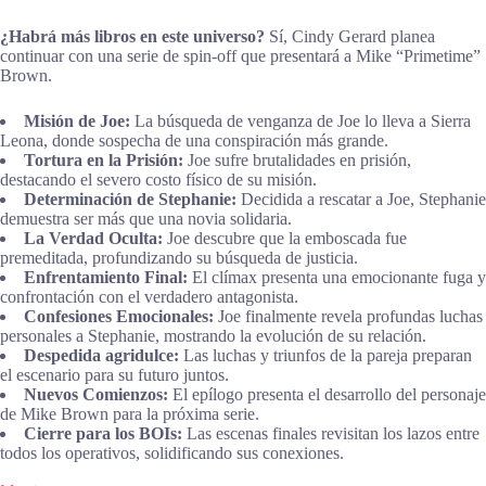
¿Habrá más libros en este universo?
Sí, Cindy Gerard planea
continuar con una serie de spin-off que presentará a Mike “Primetime”
Brown.
Misión de Joe:
La búsqueda de venganza de Joe lo lleva a Sierra
Leona, donde sospecha de una conspiración más grande.
Tortura en la Prisión:
Joe sufre brutalidades en prisión,
destacando el severo costo físico de su misión.
Determinación de Stephanie:
Decidida a rescatar a Joe, Stephanie
demuestra ser más que una novia solidaria.
La Verdad Oculta:
Joe descubre que la emboscada fue
premeditada, profundizando su búsqueda de justicia.
Enfrentamiento Final:
El clímax presenta una emocionante fuga y
confrontación con el verdadero antagonista.
Confesiones Emocionales:
Joe finalmente revela profundas luchas
personales a Stephanie, mostrando la evolución de su relación.
Despedida agridulce:
Las luchas y triunfos de la pareja preparan
el escenario para su futuro juntos.
Nuevos Comienzos:
El epílogo presenta el desarrollo del personaje
de Mike Brown para la próxima serie.
Cierre para los BOIs:
Las escenas finales revisitan los lazos entre
todos los operativos, solidificando sus conexiones.