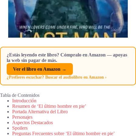
¿Estás leyendo este libro? Cómpralo en Amazon — apoyas
la web sin pagar de más.
Ver el libro en Amazon →
¿Prefieres escuchar? Buscar el audiolibro en Amazon ›
Tabla de Contenidos
Introducción
Resumen de ‘El último hombre en pie’
Portada Alternativa del Libro
Personajes
Aspectos Destacados
Spoilers
Preguntas Frecuentes sobre ‘El último hombre en pie’