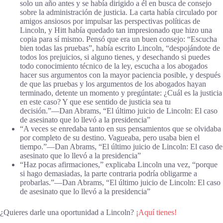
solo un año antes y se había dirigido a él en busca de consejo
sobre la administración de justicia. La carta había circulado por
amigos ansiosos por impulsar las perspectivas políticas de
Lincoln, y Hitt había quedado tan impresionado que hizo una
copia para sí mismo. Pensó que era un buen consejo: “Escucha
bien todas las pruebas”, había escrito Lincoln, “despojándote de
todos los prejuicios, si alguno tienes, y desechando si puedes
todo conocimiento técnico de la ley, escucha a los abogados
hacer sus argumentos con la mayor paciencia posible, y después
de que las pruebas y los argumentos de los abogados hayan
terminado, detente un momento y pregúntate: ¿Cuál es la justicia
en este caso? Y que ese sentido de justicia sea tu
decisión.”―Dan Abrams, “El último juicio de Lincoln: El caso
de asesinato que lo llevó a la presidencia”
“A veces se enredaba tanto en sus pensamientos que se olvidaba
por completo de su destino. Vagueaba, pero usaba bien el
tiempo.”―Dan Abrams, “El último juicio de Lincoln: El caso de
asesinato que lo llevó a la presidencia”
“Haz pocas afirmaciones,” explicaba Lincoln una vez, “porque
si hago demasiadas, la parte contraria podría obligarme a
probarlas.”―Dan Abrams, “El último juicio de Lincoln: El caso
de asesinato que lo llevó a la presidencia”
¿Quieres darle una oportunidad a Lincoln?
¡Aquí tienes!