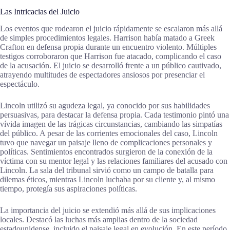
Las Intricacias del Juicio
Los eventos que rodearon el juicio rápidamente se escalaron más allá
de simples procedimientos legales. Harrison había matado a Greek
Crafton en defensa propia durante un encuentro violento. Múltiples
testigos corroboraron que Harrison fue atacado, complicando el caso
de la acusación. El juicio se desarrolló frente a un público cautivado,
atrayendo multitudes de espectadores ansiosos por presenciar el
espectáculo.
Lincoln utilizó su agudeza legal, ya conocido por sus habilidades
persuasivas, para destacar la defensa propia. Cada testimonio pintó una
vívida imagen de las trágicas circunstancias, cambiando las simpatías
del público. A pesar de las corrientes emocionales del caso, Lincoln
tuvo que navegar un paisaje lleno de complicaciones personales y
políticas. Sentimientos encontrados surgieron de la conexión de la
víctima con su mentor legal y las relaciones familiares del acusado con
Lincoln. La sala del tribunal sirvió como un campo de batalla para
dilemas éticos, mientras Lincoln luchaba por su cliente y, al mismo
tiempo, protegía sus aspiraciones políticas.
La importancia del juicio se extendió más allá de sus implicaciones
locales. Destacó las luchas más amplias dentro de la sociedad
estadounidense, incluido el paisaje legal en evolución. En este período,