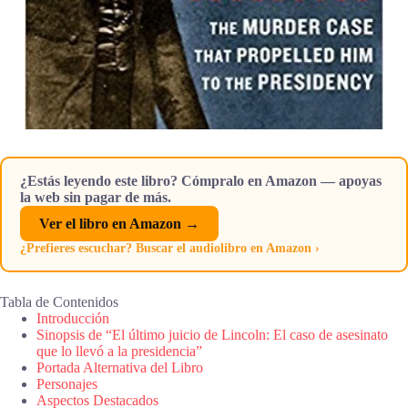
¿Estás leyendo este libro? Cómpralo en Amazon — apoyas
la web sin pagar de más.
Ver el libro en Amazon →
¿Prefieres escuchar? Buscar el audiolibro en Amazon ›
Tabla de Contenidos
Introducción
Sinopsis de “El último juicio de Lincoln: El caso de asesinato
que lo llevó a la presidencia”
Portada Alternativa del Libro
Personajes
Aspectos Destacados