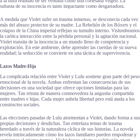
a la dura realidad de ser vendida como una cortesana virgen. La
subasta de su inocencia es tanto impactante como desgarradora.
A medida que Violet sufre un trauma inmenso, se desconecta cada vez
más del abrazo protector de su madre. La Rebelión de los Bóxers y el
colapso de la China imperial reflejan su tumulto interno. Vislumbramos
la caótica interacción entre la pérdida personal y la agitación nacional.
Violet transita de la inocencia a un mundo lleno de competencia y
explotación. En este ambiente, debe aprender las cuerdas de su nueva
realidad; la seducción se convierte en una táctica de supervivencia.
Lazos Madre-Hija
La complicada relación entre Violet y Lulu sostiene gran parte del peso
emocional de la novela. Ambas enfrentan las consecuencias de sus
decisiones en una sociedad que ofrece opciones limitadas para las
mujeres. Tan retrata de manera conmovedora la angustia compartida
entre madres e hijas. Cada mujer anhela libertad pero está atada a los
constructos sociales.
Las elecciones pasadas de Lulu atormentan a Violet, dando forma a sus
propias decisiones y desdichas. Tan entrelaza temas de trauma
heredado a través de la naturaleza cíclica de sus historias. La novela
revela intrincadamente cómo los lazos familiares pueden empoderar y