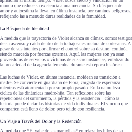
aprisionar al mismo tiempo. Violet busca afecto y validación en un
mundo que reduce su existencia a una mercancía. Su búsqueda de
amor y autoestima la lleva, en última instancia, por caminos peligrosos,
reflejando las a menudo duras realidades de la feminidad.
La Búsqueda de Identidad
A medida que la trayectoria de Violet alcanza su clímax, somos testigos
de su ascenso y caída dentro de la trabajosa estructura de cortesanas. A
pesar de sus intentos por afirmar el control sobre su destino, continúa
siendo marcada por fuerzas externas. Aquí, las mujeres son ya sean
proveedoras de servicios o víctimas de sus circunstancias, enfatizando
la precariedad de la agencia femenina durante esta época histórica.
Las luchas de Violet, en última instancia, moldean su transición a
madre. Se convierte en guardiana de Flora, cargada de esperanza
mientras está atormentada por su propio pasado. En la naturaleza
cíclica de las dinámicas madre-hija, Tan reflexiona sobre las
repeticiones del sufrimiento, la pérdida y la resistencia—cómo la
historia puede dictar las historias de vida individuales. El vínculo que
comparten está lleno de dolor, pero tejido con resiliencia.
Un Viaje a Través del Dolor y la Redención
A medida que *El valle de las maravillas* entrelaza los hilos de su