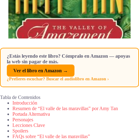
¿Estás leyendo este libro? Cómpralo en Amazon — apoyas
la web sin pagar de más.
Ver el libro en Amazon →
¿Prefieres escuchar? Buscar el audiolibro en Amazon ›
Tabla de Contenidos
Introducción
Resumen de “El valle de las maravillas” por Amy Tan
Portada Alternativa
Personajes
Lecciones Clave
Spoilers
FAQs sobre “El valle de las maravillas”