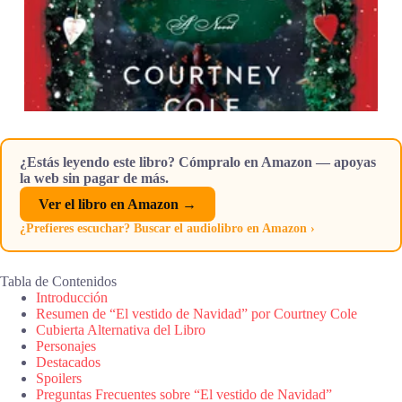
¿Estás leyendo este libro? Cómpralo en Amazon — apoyas
la web sin pagar de más.
Ver el libro en Amazon →
¿Prefieres escuchar? Buscar el audiolibro en Amazon ›
Tabla de Contenidos
Introducción
Resumen de “El vestido de Navidad” por Courtney Cole
Cubierta Alternativa del Libro
Personajes
Destacados
Spoilers
Preguntas Frecuentes sobre “El vestido de Navidad”