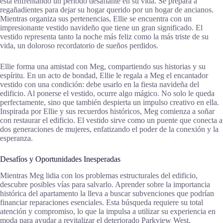
está enfrentando un período desafiante en su vida. Se prepara a
regañadientes para dejar su hogar querido por un hogar de ancianos.
Mientras organiza sus pertenencias, Ellie se encuentra con un
impresionante vestido navideño que tiene un gran significado. El
vestido representa tanto la noche más feliz como la más triste de su
vida, un doloroso recordatorio de sueños perdidos.
Ellie forma una amistad con Meg, compartiendo sus historias y su
espíritu. En un acto de bondad, Ellie le regala a Meg el encantador
vestido con una condición: debe usarlo en la fiesta navideña del
edificio. Al ponerse el vestido, ocurre algo mágico. No solo le queda
perfectamente, sino que también despierta un impulso creativo en ella.
Inspirada por Ellie y sus recuerdos históricos, Meg comienza a soñar
con restaurar el edificio. El vestido sirve como un puente que conecta a
dos generaciones de mujeres, enfatizando el poder de la conexión y la
esperanza.
Desafíos y Oportunidades Inesperadas
Mientras Meg lidia con los problemas estructurales del edificio,
descubre posibles vías para salvarlo. Aprender sobre la importancia
histórica del apartamento la lleva a buscar subvenciones que podrían
financiar reparaciones esenciales. Esta búsqueda requiere su total
atención y compromiso, lo que la impulsa a utilizar su experiencia en
moda para ayudar a revitalizar el deteriorado Parkview West.