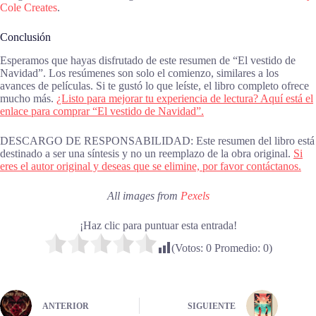
Cole Creates
.
Conclusión
Esperamos que hayas disfrutado de este resumen de “El vestido de
Navidad”. Los resúmenes son solo el comienzo, similares a los
avances de películas. Si te gustó lo que leíste, el libro completo ofrece
mucho más.
¿Listo para mejorar tu experiencia de lectura? Aquí está el
enlace para comprar “El vestido de Navidad”.
DESCARGO DE RESPONSABILIDAD: Este resumen del libro está
destinado a ser una síntesis y no un reemplazo de la obra original.
Si
eres el autor original y deseas que se elimine, por favor contáctanos.
All images from
Pexels
¡Haz clic para puntuar esta entrada!
(Votos:
0
Promedio:
0
)
ANTERIOR
SIGUIENTE