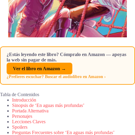
¿Estás leyendo este libro? Cómpralo en Amazon — apoyas
la web sin pagar de más.
Ver el libro en Amazon →
¿Prefieres escuchar? Buscar el audiolibro en Amazon ›
Tabla de Contenidos
Introducción
Sinopsis de ‘En aguas más profundas’
Portada Alternativa
Personajes
Lecciones Claves
Spoilers
Preguntas Frecuentes sobre ‘En aguas más profundas’