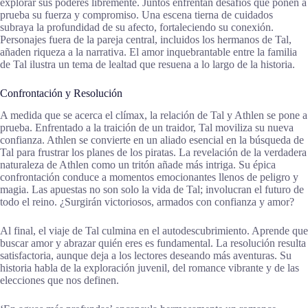
explorar sus poderes libremente. Juntos enfrentan desafíos que ponen a
prueba su fuerza y compromiso. Una escena tierna de cuidados
subraya la profundidad de su afecto, fortaleciendo su conexión.
Personajes fuera de la pareja central, incluidos los hermanos de Tal,
añaden riqueza a la narrativa. El amor inquebrantable entre la familia
de Tal ilustra un tema de lealtad que resuena a lo largo de la historia.
Confrontación y Resolución
A medida que se acerca el clímax, la relación de Tal y Athlen se pone a
prueba. Enfrentado a la traición de un traidor, Tal moviliza su nueva
confianza. Athlen se convierte en un aliado esencial en la búsqueda de
Tal para frustrar los planes de los piratas. La revelación de la verdadera
naturaleza de Athlen como un tritón añade más intriga. Su épica
confrontación conduce a momentos emocionantes llenos de peligro y
magia. Las apuestas no son solo la vida de Tal; involucran el futuro de
todo el reino. ¿Surgirán victoriosos, armados con confianza y amor?
Al final, el viaje de Tal culmina en el autodescubrimiento. Aprende que
buscar amor y abrazar quién eres es fundamental. La resolución resulta
satisfactoria, aunque deja a los lectores deseando más aventuras. Su
historia habla de la exploración juvenil, del romance vibrante y de las
elecciones que nos definen.