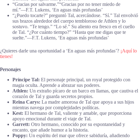
“Gracias por salvarme.”
“Gracias por no tener miedo de
mí.”―F.T. Lukens, ‘En aguas más profundas’
“¿Puedo tocarte?” preguntó Tal, acercándose. “Sí.” Tal envolvió
sus brazos alrededor del cuerpo tembloroso de Athlen y lo
sostuvo. “Te tengo.” “Lo sé.” Su aliento era fresco en el cuello
de Tal. “¿Por cuánto tiempo?” “Hasta que me digas que te
suelte.”―F.T. Lukens, ‘En aguas más profundas’
¿Quieres darle una oportunidad a ‘En aguas más profundas’?
¡Aquí lo
tienes!
Personajes
Príncipe Tal:
El personaje principal, un royal protegido con
magia oculta. Aprende a abrazar sus poderes.
Athlen:
Un extraño pícaro de un barco en llamas, que cautiva el
corazón de Tal y guarda secretos propios.
Reina Carys:
La madre amorosa de Tal que apoya a sus hijos
mientras navega por complejidades políticas.
Kest:
El hermano de Tal, valiente y amable, que proporciona
apoyo emocional durante el viaje de Tal.
Garrett:
Otro hermano, conocido por su espontaneidad y
encanto, que añade humor a la historia.
Poppy:
Un espíritu del mar que ofrece sabiduría, añadiendo