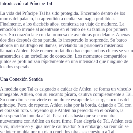
Introducción al Príncipe Tal
La vida del Príncipe Tal ha sido protegida. Encerrado dentro de los
muros del palacio, ha aprendido a ocultar su magia prohibida.
Finalmente, a los dieciséis años, comienza su viaje de madurez. La
emoción lo invade al adentrarse en el reino de su familia por primera
vez. Su corazón late con la promesa de aventuras por delante. Apenas
dos días después de su partida, lo inesperado lo sorprende. Su barco
aborda un naufragio en llamas, revelando un prisionero misterioso
llamado Athlen. Este encuentro fatídico hace que ambos chicos se vean
arrastrados a un torbellino de conexión. Los momentos compartidos
juntos se profundizan rápidamente en una intensidad que ninguno de
los dos esperaba.
Una Conexión Sentida
A medida que Tal es asignado a cuidar de Athlen, se forma un vínculo
innegable. Athlen, con su encanto pícaro, cautiva completamente a Tal.
Su conexión se convierte en un dulce escape de las cargas ocultas del
príncipe. Pero, de repente, Athlen salta por la borda, dejando a Tal con
el corazón roto. Creyendo que Athlen ha perecido en el océano, la
desesperación inunda a Tal. Pasan días hasta que se encuentra
nuevamente con Athlen en tierra firme. Para alegría de Tal, Athlen está
vivo, misterioso y igualmente cautivador. Sin embargo, su reunión se
ve interrumpida por un plan cruel: los piratas secuestran a Tal,