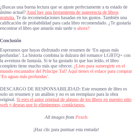
¿Buscas una buena lectura que se ajuste perfectamente a tu estado de
ánimo actual?
Aquí hay una herramienta de sugerencia de libros
gratuita.
Te da recomendaciones basadas en tus gustos. También una
calificación de probabilidad para cada libro recomendado. ¿Te gustaría
encontrar el libro que amarás más tarde o
ahora?
Conclusión
Esperamos que hayas disfrutado este resumen de ‘En aguas más
profundas’. La historia combina la dulzura del romance LGBTQ+ con
la aventura de fantasía. Si te ha gustado lo que has leído, el libro
completo tiene mucho más que ofrecer.
¿Listo para sumergirte en el
mundo encantador del Príncipe Tal? Aquí tienes el enlace para comprar
‘En aguas más profundas’.
DESCARGO DE RESPONSABILIDAD: Este resumen de libro es
solo un resumen y un análisis y no es un reemplazo para la obra
original.
Si eres el autor original de alguno de los libros en nuestro sitio
web y deseas que lo eliminemos, contáctanos.
All images from
Pexels
¡Haz clic para puntuar esta entrada!