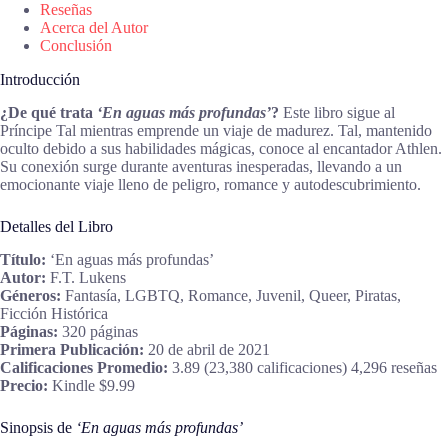
Reseñas
Acerca del Autor
Conclusión
Introducción
¿De qué trata
‘En aguas más profundas’
?
Este libro sigue al
Príncipe Tal mientras emprende un viaje de madurez. Tal, mantenido
oculto debido a sus habilidades mágicas, conoce al encantador Athlen.
Su conexión surge durante aventuras inesperadas, llevando a un
emocionante viaje lleno de peligro, romance y autodescubrimiento.
Detalles del Libro
Título:
‘En aguas más profundas’
Autor:
F.T. Lukens
Géneros:
Fantasía, LGBTQ, Romance, Juvenil, Queer, Piratas,
Ficción Histórica
Páginas:
320 páginas
Primera Publicación:
20 de abril de 2021
Calificaciones Promedio:
3.89 (23,380 calificaciones) 4,296 reseñas
Precio:
Kindle $9.99
Sinopsis de
‘En aguas más profundas’