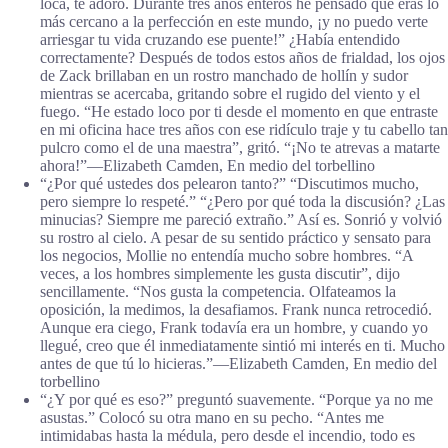
loca, te adoro. Durante tres años enteros he pensado que eras lo
más cercano a la perfección en este mundo, ¡y no puedo verte
arriesgar tu vida cruzando ese puente!” ¿Había entendido
correctamente? Después de todos estos años de frialdad, los ojos
de Zack brillaban en un rostro manchado de hollín y sudor
mientras se acercaba, gritando sobre el rugido del viento y el
fuego. “He estado loco por ti desde el momento en que entraste
en mi oficina hace tres años con ese ridículo traje y tu cabello tan
pulcro como el de una maestra”, gritó. “¡No te atrevas a matarte
ahora!”―Elizabeth Camden, En medio del torbellino
“¿Por qué ustedes dos pelearon tanto?” “Discutimos mucho,
pero siempre lo respeté.” “¿Pero por qué toda la discusión? ¿Las
minucias? Siempre me pareció extraño.” Así es. Sonrió y volvió
su rostro al cielo. A pesar de su sentido práctico y sensato para
los negocios, Mollie no entendía mucho sobre hombres. “A
veces, a los hombres simplemente les gusta discutir”, dijo
sencillamente. “Nos gusta la competencia. Olfateamos la
oposición, la medimos, la desafiamos. Frank nunca retrocedió.
Aunque era ciego, Frank todavía era un hombre, y cuando yo
llegué, creo que él inmediatamente sintió mi interés en ti. Mucho
antes de que tú lo hicieras.”―Elizabeth Camden, En medio del
torbellino
“¿Y por qué es eso?” preguntó suavemente. “Porque ya no me
asustas.” Colocó su otra mano en su pecho. “Antes me
intimidabas hasta la médula, pero desde el incendio, todo es