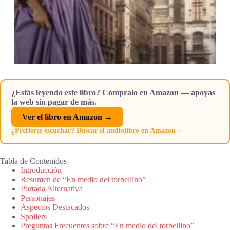
¿Estás leyendo este libro? Cómpralo en Amazon — apoyas
la web sin pagar de más.
Ver el libro en Amazon →
¿Prefieres escuchar? Buscar el audiolibro en Amazon ›
Tabla de Contenidos
Introducción
Resumen de “En medio del torbellino”
Portada Alternativa
Personajes
Aspectos Destacados
Spoilers
Preguntas Frecuentes sobre “En medio del torbellino”