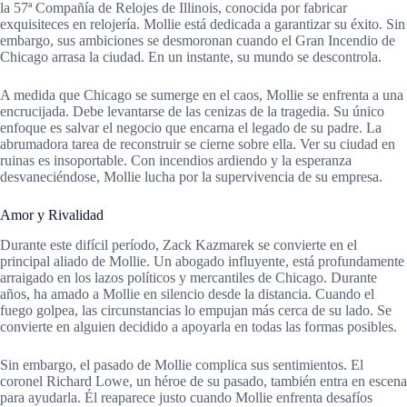
la 57ª Compañía de Relojes de Illinois, conocida por fabricar
exquisiteces en relojería. Mollie está dedicada a garantizar su éxito. Sin
embargo, sus ambiciones se desmoronan cuando el Gran Incendio de
Chicago arrasa la ciudad. En un instante, su mundo se descontrola.
A medida que Chicago se sumerge en el caos, Mollie se enfrenta a una
encrucijada. Debe levantarse de las cenizas de la tragedia. Su único
enfoque es salvar el negocio que encarna el legado de su padre. La
abrumadora tarea de reconstruir se cierne sobre ella. Ver su ciudad en
ruinas es insoportable. Con incendios ardiendo y la esperanza
desvaneciéndose, Mollie lucha por la supervivencia de su empresa.
Amor y Rivalidad
Durante este difícil período, Zack Kazmarek se convierte en el
principal aliado de Mollie. Un abogado influyente, está profundamente
arraigado en los lazos políticos y mercantiles de Chicago. Durante
años, ha amado a Mollie en silencio desde la distancia. Cuando el
fuego golpea, las circunstancias lo empujan más cerca de su lado. Se
convierte en alguien decidido a apoyarla en todas las formas posibles.
Sin embargo, el pasado de Mollie complica sus sentimientos. El
coronel Richard Lowe, un héroe de su pasado, también entra en escena
para ayudarla. Él reaparece justo cuando Mollie enfrenta desafíos