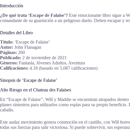
Introducción
¿De qué trata ‘Escape de Falaise’?
Este emocionante libro sigue a Wi
comandante de su guarnición a un peligroso duelo. Deben escapar y resc
Detalles del Libro
Título:
‘Escape de Falaise’
Autor:
John Flanagan
Páginas:
260
Publicado:
2 de noviembre de 2021
Géneros:
Fantasía, Jóvenes Adultos, Aventura
Calificaciones:
4.18 (basado en 5,087 calificaciones)
Sinopsis de ‘Escape de Falaise’
Alto Riesgo en el Chateau des Falaises
En “Escape de Falaise”, Will y Maddie se encuentran atrapados dentro d
planes siniestros para utilizarlos como espías para su propio benefici
caballo.
Este audaz movimiento genera conmoción en el castillo, con Will horror
todas sus fuerzas para salir victoriosa. Si puede sobrevivir, sus esperan