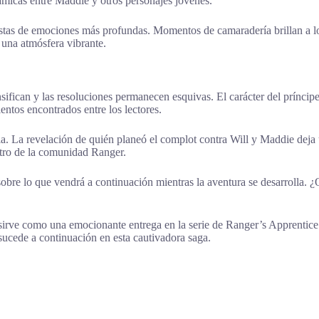
micas entre Maddie y otros personajes jóvenes.
stas de emociones más profundas. Momentos de camaradería brillan a lo 
 una atmósfera vibrante.
nsifican y las resoluciones permanecen esquivas. El carácter del prínci
entos encontrados entre los lectores.
toria. La revelación de quién planeó el complot contra Will y Maddie dej
ntro de la comunidad Ranger.
bre lo que vendrá a continuación mientras la aventura se desarrolla. ¿Qu
rve como una emocionante entrega en la serie de Ranger’s Apprentice. 
sucede a continuación en esta cautivadora saga.