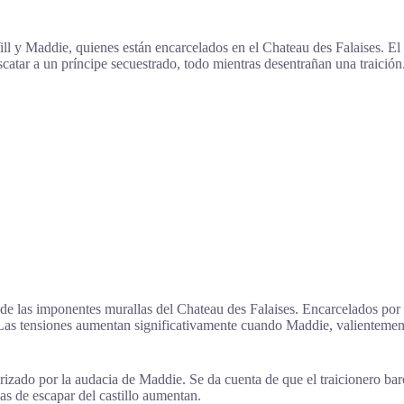
ll y Maddie, quienes están encarcelados en el Chateau des Falaises. El
atar a un príncipe secuestrado, todo mientras desentrañan una traición
e las imponentes murallas del Chateau des Falaises. Encarcelados por el
o. Las tensiones aumentan significativamente cuando Maddie, valientemen
izado por la audacia de Maddie. Se da cuenta de que el traicionero baró
zas de escapar del castillo aumentan.