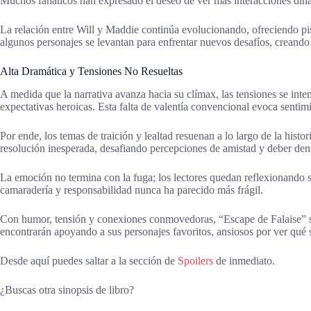
Muchos fanáticos han expresado el deseo de ver más interacciones diná
La relación entre Will y Maddie continúa evolucionando, ofreciendo pi
algunos personajes se levantan para enfrentar nuevos desafíos, creando
Alta Dramática y Tensiones No Resueltas
A medida que la narrativa avanza hacia su clímax, las tensiones se inte
expectativas heroicas. Esta falta de valentía convencional evoca sentimi
Por ende, los temas de traición y lealtad resuenan a lo largo de la his
resolución inesperada, desafiando percepciones de amistad y deber de
La emoción no termina con la fuga; los lectores quedan reflexionando so
camaradería y responsabilidad nunca ha parecido más frágil.
Con humor, tensión y conexiones conmovedoras, “Escape de Falaise” si
encontrarán apoyando a sus personajes favoritos, ansiosos por ver qué 
Desde aquí puedes saltar a la sección de
Spoilers
de inmediato.
¿Buscas otra sinopsis de libro?