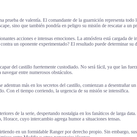
a prueba de valentía. El comandante de la guarnición representa todo l
escape, sino que también pondría en peligro su misión de rescatar a un p
ionantes acciones e intensas emociones. La atmósfera está cargada de in
contra un oponente experimentado? El resultado puede determinar su des
apar del castillo fuertemente custodiado. No será fácil, ya que las fu
ra navegar entre numerosos obstáculos.
 adentran más en los secretos del castillo, comienzan a desentrañar un
do. Con el tiempo corriendo, la urgencia de su misión se intensifica.
riores de la serie, despertando nostalgia en los fanáticos de larga data.
go, Horace, cuyo intercambio agrega humor a situaciones tensas.
nvirtiendo en un formidable Ranger por derecho propio. Sin embargo, su