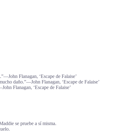
o.”―John Flanagan, ‘Escape de Falaise’
rle mucho daño.”―John Flanagan, ‘Escape de Falaise’
”―John Flanagan, ‘Escape de Falaise’
 Maddie se pruebe a sí misma.
duelo.