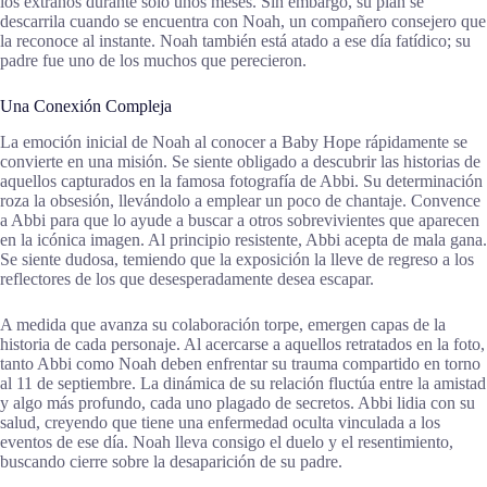
los extraños durante solo unos meses. Sin embargo, su plan se
descarrila cuando se encuentra con Noah, un compañero consejero que
la reconoce al instante. Noah también está atado a ese día fatídico; su
padre fue uno de los muchos que perecieron.
Una Conexión Compleja
La emoción inicial de Noah al conocer a Baby Hope rápidamente se
convierte en una misión. Se siente obligado a descubrir las historias de
aquellos capturados en la famosa fotografía de Abbi. Su determinación
roza la obsesión, llevándolo a emplear un poco de chantaje. Convence
a Abbi para que lo ayude a buscar a otros sobrevivientes que aparecen
en la icónica imagen. Al principio resistente, Abbi acepta de mala gana.
Se siente dudosa, temiendo que la exposición la lleve de regreso a los
reflectores de los que desesperadamente desea escapar.
A medida que avanza su colaboración torpe, emergen capas de la
historia de cada personaje. Al acercarse a aquellos retratados en la foto,
tanto Abbi como Noah deben enfrentar su trauma compartido en torno
al 11 de septiembre. La dinámica de su relación fluctúa entre la amistad
y algo más profundo, cada uno plagado de secretos. Abbi lidia con su
salud, creyendo que tiene una enfermedad oculta vinculada a los
eventos de ese día. Noah lleva consigo el duelo y el resentimiento,
buscando cierre sobre la desaparición de su padre.