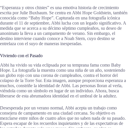
“Esperanza y otros chistes” es una emotiva historia de crecimiento
escrita por Julie Buxbaum. Se centra en Abbi Hope Goldstein, también
conocida como “Baby Hope”. Capturada en una fotografía icónica
durante el 11 de septiembre, Abbi lucha con un legado significativo. A
medida que se acerca a su décimo séptimo cumpleaños, su deseo de
anonimato la lleva a un campamento de verano. Sin embargo, el
destino interviene cuando conoce a Noah Stern, cuyo destino se
entrelaza con el suyo de maneras inesperadas.
Viviendo con el Pasado
Abbi ha vivido su vida eclipsada por su temprana fama como Baby
Hope. La fotografía la muestra como una niña de un año, sosteniendo
un globo rojo con una corona de cumpleaños, contra el horror del
colapso de la Torre Sur. Esta imagen, aunque proporciona esperanza a
muchos, constriñe la identidad de Abbi. Las personas lloran al verla,
viéndola como un símbolo en lugar de un individuo. Ahora, busca
liberarse de esta abrumadora identidad en el umbral de la adultez.
Desesperada por un verano normal, Abbi acepta un trabajo como
consejera de campamento en una ciudad cercana. Su objetivo es
mezclarse entre niños de cuatro años que no saben nada de su pasado.
Espera escapar de los recuerdos inquietantes y de las expectativas de