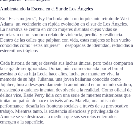
Ambientando la Escena en el Sur de Los Ángeles
En “Estas mujeres”, Ivy Pochoda pinta un inquietante retrato de West
Adams, un vecindario en rápida evolución en el sur de Los Ángeles.
La narrativa se centra en cinco mujeres distintas cuyas vidas se
entrelazan en un sombrío relato de violencia, pérdida y resiliencia.
Dentro de las calles que palpitan con vida, estas mujeres se han vuelto
conocidas como “estas mujeres”—despojadas de identidad, reducidas a
estereotipos trágicos.
Cada historia de mujer desvela sus luchas únicas, pero todas comparten
la carga de ser ignoradas. Dorian, aún conmocionada por el brutal
asesinato de su hija Lecia hace años, lucha por mantener viva la
memoria de su hija. Julianna, una joven bailarina conocida como
Jujubee, busca desesperadamente la anonimidad en un mundo sórdido,
resistiendo a quienes intentan devolverla a la realidad. Como oficial de
delitos vice, Essie Perry lidia con una serie de muertes misteriosas que
imitan un patrón de hace dieciséis años. Marella, una artista de
performance, desafía las fronteras sociales a través de su provocativo
trabajo. Mientras tanto, la existencia silenciosa y privilegiada de
Anneke se ve destrozada a medida que sus secretos enterrados
emergen a la superficie.