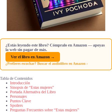
¿Estás leyendo este libro? Cómpralo en Amazon — apoyas
la web sin pagar de más.
Ver el libro en Amazon →
¿Prefieres escuchar? Buscar el audiolibro en Amazon ›
Tabla de Contenidos
Introducción
Sinopsis de “Estas mujeres”
Portada Alternativa del Libro
Personajes
Puntos Clave
Spoilers
Preguntas Frecuentes sobre “Estas mujeres”