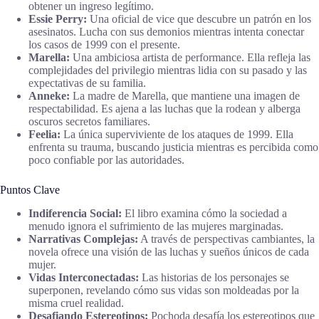
obtener un ingreso legítimo.
Essie Perry:
Una oficial de vice que descubre un patrón en los
asesinatos. Lucha con sus demonios mientras intenta conectar
los casos de 1999 con el presente.
Marella:
Una ambiciosa artista de performance. Ella refleja las
complejidades del privilegio mientras lidia con su pasado y las
expectativas de su familia.
Anneke:
La madre de Marella, que mantiene una imagen de
respectabilidad. Es ajena a las luchas que la rodean y alberga
oscuros secretos familiares.
Feelia:
La única superviviente de los ataques de 1999. Ella
enfrenta su trauma, buscando justicia mientras es percibida como
poco confiable por las autoridades.
Puntos Clave
Indiferencia Social:
El libro examina cómo la sociedad a
menudo ignora el sufrimiento de las mujeres marginadas.
Narrativas Complejas:
A través de perspectivas cambiantes, la
novela ofrece una visión de las luchas y sueños únicos de cada
mujer.
Vidas Interconectadas:
Las historias de los personajes se
superponen, revelando cómo sus vidas son moldeadas por la
misma cruel realidad.
Desafiando Estereotipos:
Pochoda desafía los estereotipos que