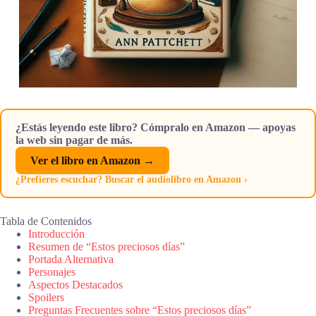
¿Estás leyendo este libro? Cómpralo en Amazon — apoyas
la web sin pagar de más.
Ver el libro en Amazon →
¿Prefieres escuchar? Buscar el audiolibro en Amazon ›
Tabla de Contenidos
Introducción
Resumen de “Estos preciosos días”
Portada Alternativa
Personajes
Aspectos Destacados
Spoilers
Preguntas Frecuentes sobre “Estos preciosos días”