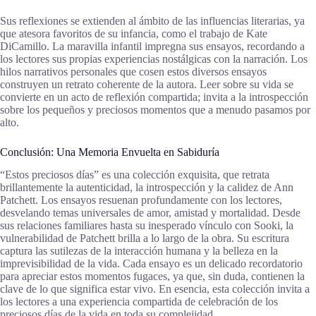
Sus reflexiones se extienden al ámbito de las influencias literarias, ya
que atesora favoritos de su infancia, como el trabajo de Kate
DiCamillo. La maravilla infantil impregna sus ensayos, recordando a
los lectores sus propias experiencias nostálgicas con la narración. Los
hilos narrativos personales que cosen estos diversos ensayos
construyen un retrato coherente de la autora. Leer sobre su vida se
convierte en un acto de reflexión compartida; invita a la introspección
sobre los pequeños y preciosos momentos que a menudo pasamos por
alto.
Conclusión: Una Memoria Envuelta en Sabiduría
“Estos preciosos días” es una colección exquisita, que retrata
brillantemente la autenticidad, la introspección y la calidez de Ann
Patchett. Los ensayos resuenan profundamente con los lectores,
desvelando temas universales de amor, amistad y mortalidad. Desde
sus relaciones familiares hasta su inesperado vínculo con Sooki, la
vulnerabilidad de Patchett brilla a lo largo de la obra. Su escritura
captura las sutilezas de la interacción humana y la belleza en la
imprevisibilidad de la vida. Cada ensayo es un delicado recordatorio
para apreciar estos momentos fugaces, ya que, sin duda, contienen la
clave de lo que significa estar vivo. En esencia, esta colección invita a
los lectores a una experiencia compartida de celebración de los
preciosos días de la vida en toda su complejidad.