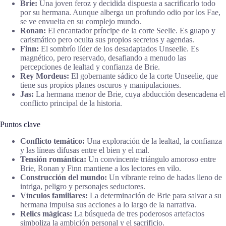
Brie:
Una joven feroz y decidida dispuesta a sacrificarlo todo
por su hermana. Aunque alberga un profundo odio por los Fae,
se ve envuelta en su complejo mundo.
Ronan:
El encantador príncipe de la corte Seelie. Es guapo y
carismático pero oculta sus propios secretos y agendas.
Finn:
El sombrío líder de los desadaptados Unseelie. Es
magnético, pero reservado, desafiando a menudo las
percepciones de lealtad y confianza de Brie.
Rey Mordeus:
El gobernante sádico de la corte Unseelie, que
tiene sus propios planes oscuros y manipulaciones.
Jas:
La hermana menor de Brie, cuya abducción desencadena el
conflicto principal de la historia.
Puntos clave
Conflicto temático:
Una exploración de la lealtad, la confianza
y las líneas difusas entre el bien y el mal.
Tensión romántica:
Un convincente triángulo amoroso entre
Brie, Ronan y Finn mantiene a los lectores en vilo.
Construcción del mundo:
Un vibrante reino de hadas lleno de
intriga, peligro y personajes seductores.
Vínculos familiares:
La determinación de Brie para salvar a su
hermana impulsa sus acciones a lo largo de la narrativa.
Relics mágicas:
La búsqueda de tres poderosos artefactos
simboliza la ambición personal y el sacrificio.