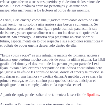
críticas que afectan a sus seres queridos y el destino de los reinos de
hadas. La rica dinámica entre los personajes y las traiciones
inesperadas mantienen a los lectores al borde de sus asientos.
Al final, Brie emerge como una jugadora formidable dentro de este
cruel juego, ya no solo la niña ansiosa que busca a su hermana. Se
transforma, creciendo en una figura poderosa lista para asumir sus
decisiones, ya sea que se alineen o no con los deseos de quienes la
rodean. Sin embargo, la historia deja preguntas abiertas sobre su
futuro, especialmente en lo que respecta a sus elecciones románticas y
el voltaje de poder que ha despertado dentro de ella.
*Estos votos vacíos* es una intrigante mezcla de romance, acción y
fantasía que perdura mucho después de pasar la última página. La hábil
gestión del ritmo y el desarrollo de los personajes por parte de Lexi
Ryan invitan a los lectores a ser parte de esta odisea encantadora pero
peligrosa a través de las cortes de hadas, donde el amor y la traición se
entrelazan en una hermosa y caótica danza. A medida que se cierra la
primera entrega, se abre camino para que los lectores anticipen el
despliegue de más complejidades en la esperada secuela.
A partir de aquí, puedes saltar directamente a la sección de
Spoilers
.
A continuación, puedes buscar otro resumen de un libro: