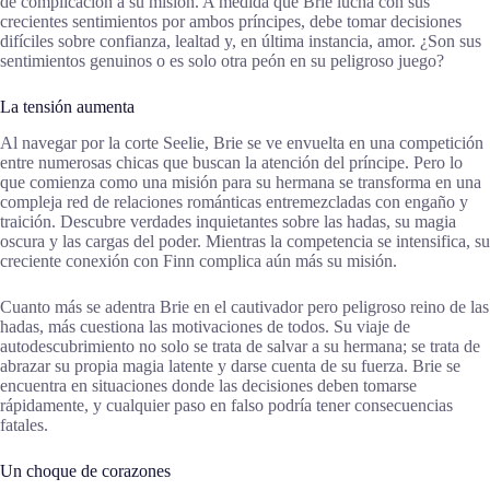
de complicación a su misión. A medida que Brie lucha con sus
crecientes sentimientos por ambos príncipes, debe tomar decisiones
difíciles sobre confianza, lealtad y, en última instancia, amor. ¿Son sus
sentimientos genuinos o es solo otra peón en su peligroso juego?
La tensión aumenta
Al navegar por la corte Seelie, Brie se ve envuelta en una competición
entre numerosas chicas que buscan la atención del príncipe. Pero lo
que comienza como una misión para su hermana se transforma en una
compleja red de relaciones románticas entremezcladas con engaño y
traición. Descubre verdades inquietantes sobre las hadas, su magia
oscura y las cargas del poder. Mientras la competencia se intensifica, su
creciente conexión con Finn complica aún más su misión.
Cuanto más se adentra Brie en el cautivador pero peligroso reino de las
hadas, más cuestiona las motivaciones de todos. Su viaje de
autodescubrimiento no solo se trata de salvar a su hermana; se trata de
abrazar su propia magia latente y darse cuenta de su fuerza. Brie se
encuentra en situaciones donde las decisiones deben tomarse
rápidamente, y cualquier paso en falso podría tener consecuencias
fatales.
Un choque de corazones