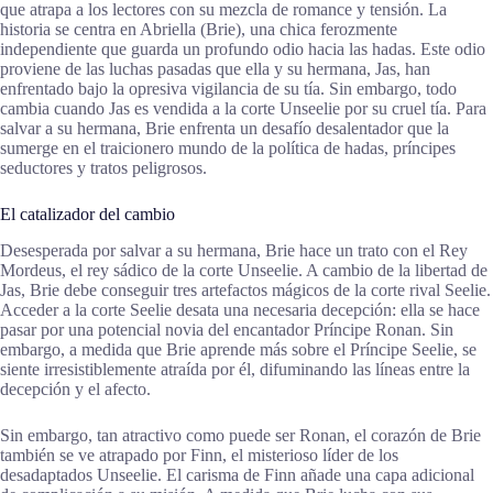
que atrapa a los lectores con su mezcla de romance y tensión. La
historia se centra en Abriella (Brie), una chica ferozmente
independiente que guarda un profundo odio hacia las hadas. Este odio
proviene de las luchas pasadas que ella y su hermana, Jas, han
enfrentado bajo la opresiva vigilancia de su tía. Sin embargo, todo
cambia cuando Jas es vendida a la corte Unseelie por su cruel tía. Para
salvar a su hermana, Brie enfrenta un desafío desalentador que la
sumerge en el traicionero mundo de la política de hadas, príncipes
seductores y tratos peligrosos.
El catalizador del cambio
Desesperada por salvar a su hermana, Brie hace un trato con el Rey
Mordeus, el rey sádico de la corte Unseelie. A cambio de la libertad de
Jas, Brie debe conseguir tres artefactos mágicos de la corte rival Seelie.
Acceder a la corte Seelie desata una necesaria decepción: ella se hace
pasar por una potencial novia del encantador Príncipe Ronan. Sin
embargo, a medida que Brie aprende más sobre el Príncipe Seelie, se
siente irresistiblemente atraída por él, difuminando las líneas entre la
decepción y el afecto.
Sin embargo, tan atractivo como puede ser Ronan, el corazón de Brie
también se ve atrapado por Finn, el misterioso líder de los
desadaptados Unseelie. El carisma de Finn añade una capa adicional