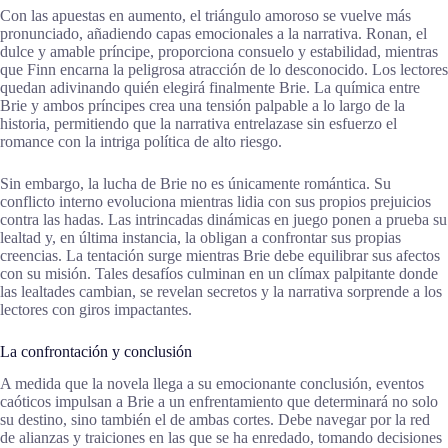
Con las apuestas en aumento, el triángulo amoroso se vuelve más
pronunciado, añadiendo capas emocionales a la narrativa. Ronan, el
dulce y amable príncipe, proporciona consuelo y estabilidad, mientras
que Finn encarna la peligrosa atracción de lo desconocido. Los lectores
quedan adivinando quién elegirá finalmente Brie. La química entre
Brie y ambos príncipes crea una tensión palpable a lo largo de la
historia, permitiendo que la narrativa entrelazase sin esfuerzo el
romance con la intriga política de alto riesgo.
Sin embargo, la lucha de Brie no es únicamente romántica. Su
conflicto interno evoluciona mientras lidia con sus propios prejuicios
contra las hadas. Las intrincadas dinámicas en juego ponen a prueba su
lealtad y, en última instancia, la obligan a confrontar sus propias
creencias. La tentación surge mientras Brie debe equilibrar sus afectos
con su misión. Tales desafíos culminan en un clímax palpitante donde
las lealtades cambian, se revelan secretos y la narrativa sorprende a los
lectores con giros impactantes.
La confrontación y conclusión
A medida que la novela llega a su emocionante conclusión, eventos
caóticos impulsan a Brie a un enfrentamiento que determinará no solo
su destino, sino también el de ambas cortes. Debe navegar por la red
de alianzas y traiciones en las que se ha enredado, tomando decisiones