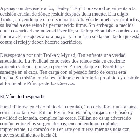
Apenas con diecisiete años, Tenley “Ten” Lockwood se enfrenta a la
decisión crucial de dónde residir después de la muerte. Ella eligió
Troika, creyendo que era su santuario. A través de pruebas y conflictos,
su lealtad a este reino ha permanecido firme. Sin embargo, a medida
que la oscuridad envuelve el Everlife, su fe inquebrantable comienza a
flaquear. El riesgo es ahora mayor, ya que Ten se da cuenta de que está
contra el reloj y deben hacerse sacrificios.
Desesperada por unir Troika y Myriad, Ten enfrenta una verdad
angustiante. La rivalidad entre estos dos reinos está en creciente
aumento y deben unirse, o perecer. A medida que el Everlife se
sumerge en el caos, Ten carga con el pesado fardo de cerrar esta
brecha. Su misión crucial es infiltrarse en territorio prohibido y destruir
al formidable Príncipe de los Cuervos.
El Vínculo Inesperado
Para infiltrarse en el dominio del enemigo, Ten debe forjar una alianza
con su mortal rival, Killian Flynn. Su relación, cargada de tensión y
rivalidad calentada, complica las cosas. Killian no es un adversario
común; entre ellos surgen chispas, encendiendo una química
impredecible. El corazón de Ten late con fuerza mientras lidia con
nuevos sentimientos hacia él.