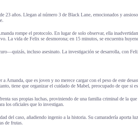
a de 23 años. Llegan al número 3 de Black Lane, emocionados y ansiosos
e.
manda rompe el protocolo. En lugar de solo observar, ella inadvertidam
vo. La vida de Felix se desmorona; en 15 minutos, se encuentra huyendo
uro—quizás, incluso asesinato. La investigación se desarrolla, con Felix
 a Amanda, que es joven y no merece cargar con el peso de este desastre
anto, tiene que organizar el cuidado de Mabel, preocupado de que si es 
nfrenta sus propias luchas, proviniendo de una familia criminal de la qu
a los oficiales que lo investigan.
dad del caso, añadiendo ingenio a la historia. Su camaradería aporta luz
s de frutas.