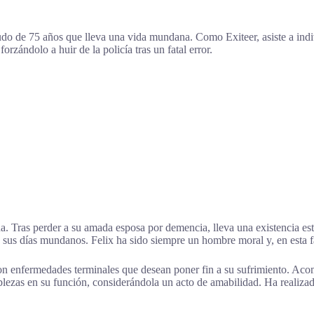
viudo de 75 años que lleva una vida mundana. Como Exiteer, asiste a in
orzándolo a huir de la policía tras un fatal error.
a. Tras perder a su amada esposa por demencia, lleva una existencia est
us días mundanos. Felix ha sido siempre un hombre moral y, en esta fas
con enfermedades terminales que desean poner fin a su sufrimiento. Ac
lezas en su función, considerándola un acto de amabilidad. Ha realizado