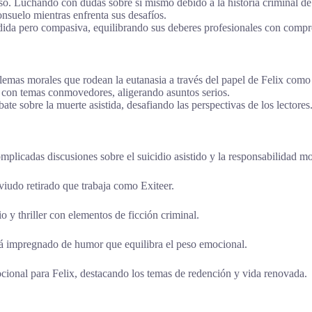
aso. Luchando con dudas sobre sí mismo debido a la historia criminal d
nsuelo mientras enfrenta sus desafíos.
idida pero compasiva, equilibrando sus deberes profesionales con compre
ilemas morales que rodean la eutanasia a través del papel de Felix como 
con temas conmovedores, aligerando asuntos serios.
te sobre la muerte asistida, desafiando las perspectivas de los lectores
mplicadas discusiones sobre el suicidio asistido y la responsabilidad mo
 viudo retirado que trabaja como Exiteer.
o y thriller con elementos de ficción criminal.
está impregnado de humor que equilibra el peso emocional.
cional para Felix, destacando los temas de redención y vida renovada.