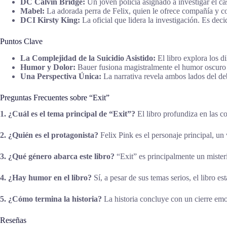
DC Calvin Bridge:
Un joven policía asignado a investigar el c
Mabel:
La adorada perra de Felix, quien le ofrece compañía y co
DCI Kirsty King:
La oficial que lidera la investigación. Es dec
Puntos Clave
La Complejidad de la Suicidio Asistido:
El libro explora los d
Humor y Dolor:
Bauer fusiona magistralmente el humor oscuro 
Una Perspectiva Única:
La narrativa revela ambos lados del deba
Preguntas Frecuentes sobre “Exit”
1. ¿Cuál es el tema principal de “Exit”?
El libro profundiza en las co
2. ¿Quién es el protagonista?
Felix Pink es el personaje principal, un
3. ¿Qué género abarca este libro?
“Exit” es principalmente un misteri
4. ¿Hay humor en el libro?
Sí, a pesar de sus temas serios, el libro 
5. ¿Cómo termina la historia?
La historia concluye con un cierre emo
Reseñas