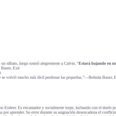
o un silbato, luego sonrió alegremente a Calvin. “
Estará bajando en 
 Bauer, Exit
t
ue se volvió mucho más fácil perdonar las pequeñas.”―Belinda Bauer, E
Exiteer. Es encantador y socialmente torpe, luchando con el duelo por
 por aprender. Su error durante su asignación desencadena el conflicto p