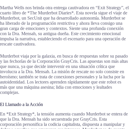
Martha Wells nos brinda otra entrega cautivadora en “Exit Strategy”, el
cuarto libro de *The Murderbot Diaries*. Esta novela sigue el viaje de
Murderbot, un SecUnit que ha desarrollado autonomía. Murderbot se
ha liberado de la programación restrictiva y ahora lleva consigo una
gran carga de emociones y contextos. Siente una profunda conexión
con la Dra. Mensah, su antigua dueña. Este crecimiento emocional
impulsa la narrativa, estableciendo el escenario para una operación de
rescate cautivadora.
Murderbot viaja por la galaxia, en busca de respuestas sobre su pasado
y las fechorías de la Corporación GrayCris. Las apuestas son más altas
que nunca, ya que decide intervenir en una situación crítica que
involucra a la Dra. Mensah. La misión de rescate no solo consiste en
heroísmo; también se trata de conexiones personales y la lucha por la
autoidentidad. Los lectores aprenden rápidamente que este robot es
más que una máquina asesina; lidia con emociones y lealtades
complejas.
El Llamado a la Acción
En *Exit Strategy*, la tensión aumenta cuando Murderbot se entera de
que la Dra. Mensah ha sido secuestrada por GrayCris. Esta
corporación personifica la codicia capitalista, dispuesta a manipular y