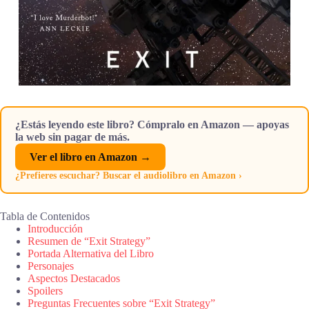
¿Estás leyendo este libro? Cómpralo en Amazon — apoyas
la web sin pagar de más.
Ver el libro en Amazon →
¿Prefieres escuchar? Buscar el audiolibro en Amazon ›
Tabla de Contenidos
Introducción
Resumen de “Exit Strategy”
Portada Alternativa del Libro
Personajes
Aspectos Destacados
Spoilers
Preguntas Frecuentes sobre “Exit Strategy”