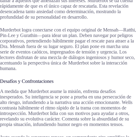
dañar a aquellos que amenazan sus intereses. Murderbot se da cuenta
rápidamente de que es el único capaz de rescatarla. Esta revelación
desencadena tanto ansiedad como determinación, mostrando la
profundidad de su personalidad en desarrollo.
Murderbot logra conectarse con el equipo original de Mensah—Ratthi,
Pin-Lee y Gurathin—para idear un plan. Deben navegar por peligros
corporativos, pretendiendo hábilmente pagar el rescate para atraer a la
Dra. Mensah fuera de su lugar seguro. El plan pone en marcha una
serie de eventos caóticos, impregnados de tensión y urgencia. Los
lectores disfrutan de una mezcla de diálogos ingeniosos y humor seco,
acentuando la perspectiva única de Murderbot sobre la interacción
humana.
Desafíos y Confrontaciones
A medida que Murderbot asume la misión, enfrenta desafíos
inesperados. Su inteligencia se pone a prueba en una persecución de
alto riesgo, infundiendo a la narrativa una acción emocionante. Wells
contrasta hábilmente el ritmo rápido de la trama con momentos de
introspección. Murderbot lidia con sus motivos para ayudar a otros,
revelando su evolutiva carácter. Comenta sobre la absurdidad de su
propia situación, infundiendo humor negro en momentos tensos.