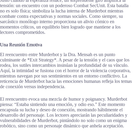
Justo cuando la esperanza renace, un sorprendente giro amplifica la
tensión: un encuentro con un poderoso Combat SecUnit. Esta batalla
no es solo física; simboliza la lucha interna de Murderbot mientras
combate contra expectativas y normas sociales. Como siempre, su
sarcástico monólogo interno proporciona un alivio cómico en
momentos críticos, un equilibrio bien logrado que mantiene a los
lectores comprometidos.
Una Reunión Emotiva
El reencuentro entre Murderbot y la Dra. Mensah es un punto
culminante de *Exit Strategy*. A pesar de la tensión y el caos que los
rodea, los sutiles intercambios insinúan la profundidad de su vínculo.
Aquí, la intimidad se fusiona con el horror de la violencia corporativa,
mientras navegan por sus sentimientos en un entorno conflictivo. La
reticencia de Murderbot hacia las emociones humanas refleja los temas
de conexión versus independencia.
El reencuentro evoca una mezcla de humor y poignancy. Murderbot
piensa: “Estaba sintiendo una emoción, y odio eso.” Este momento
encapsula su lucha y deseo de conexión, mostrando hábilmente el
desarrollo del personaje. Los lectores apreciarán las peculiaridades y
vulnerabilidades de Murderbot, pintándolo no solo como un enigma
robótico, sino como un personaje dinámico que anhela aceptación.