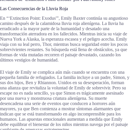
Las Consecuencias de la Lluvia Roja
En “‘Extinction Point: Exodus'”, Emily Baxter continúa su angustioso
camino después de la calamidosa lluvia roja alienígena. La lluvia ha
erradicado a la mayor parte de la humanidad y desatado una
transformación aterradora en los fallecidos. Mientras inicia su viaje de
Nueva York a Alaska, la esperanza escasea y el peligro acecha. Emily
viaja con su leal perro, Thor, mientras busca seguridad entre los pocos
sobrevivientes restantes. Su búsqueda está llena de obstáculos, ya que
formas de vida mutadas recorren el paisaje devastado, cazando los
últimos vestigios de humanidad.
El viaje de Emily se complica aún más cuando se encuentra con una
pequeña familia de refugiados. La familia incluye a un padre, Simon, y
sus dos hijos, Ben y Rhiannon. Unidos en su desesperación, forman
una alianza que revitaliza la voluntad de Emily de sobrevivir. Pero su
escape no es nada sencillo, ya que Simon es trágicamente asesinado
por una nueva y monstruosa criatura alienígena. Su muerte
desencadena una serie de eventos que conducen a horrores aún
mayores, ya que Ben comienza a mostrar síntomas alarmantes que
indican que se está transformando en algo incomprensible para los
humanos. Las apuestas emocionales aumentan a medida que Emily
debe equilibrar el bienestar de los niños mientras navega por el paisaje
cambiante de amenazas extraterrestres.