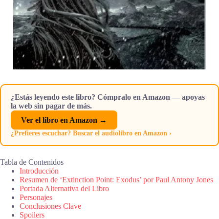
¿Estás leyendo este libro? Cómpralo en Amazon — apoyas
la web sin pagar de más.
Ver el libro en Amazon →
¿Prefieres escuchar? Buscar el audiolibro en Amazon ›
Tabla de Contenidos
Introducción
Resumen de ‘Extinction Point: Exodus’ por Paul Antony Jones
Portada Alternativa del Libro
Personajes
Conclusiones Clave
Spoilers