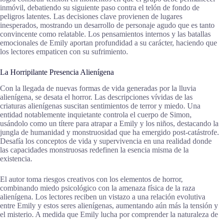
inmóvil, debatiendo su siguiente paso contra el telón de fondo de
peligros latentes. Las decisiones clave provienen de lugares
inesperados, mostrando un desarrollo de personaje agudo que es tanto
convincente como relatable. Los pensamientos internos y las batallas
emocionales de Emily aportan profundidad a su carácter, haciendo que
los lectores empaticen con su sufrimiento.
La Horripilante Presencia Alienígena
Con la llegada de nuevas formas de vida generadas por la lluvia
alienígena, se desata el horror. Las descripciones vívidas de las
criaturas alienígenas suscitan sentimientos de terror y miedo. Una
entidad notablemente inquietante controla el cuerpo de Simon,
usándolo como un títere para atrapar a Emily y los niños, destacando la
jungla de humanidad y monstruosidad que ha emergido post-catástrofe.
Desafía los conceptos de vida y supervivencia en una realidad donde
las capacidades monstruosas redefinen la esencia misma de la
existencia.
El autor toma riesgos creativos con los elementos de horror,
combinando miedo psicológico con la amenaza física de la raza
alienígena. Los lectores reciben un vistazo a una relación evolutiva
entre Emily y estos seres alienígenas, aumentando aún más la tensión y
el misterio. A medida que Emily lucha por comprender la naturaleza de