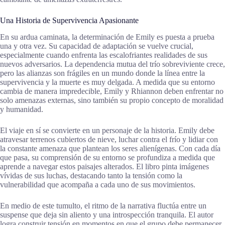
Una Historia de Supervivencia Apasionante
En su ardua caminata, la determinación de Emily es puesta a prueba
una y otra vez. Su capacidad de adaptación se vuelve crucial,
especialmente cuando enfrenta las escalofriantes realidades de sus
nuevos adversarios. La dependencia mutua del trío sobreviviente crece,
pero las alianzas son frágiles en un mundo donde la línea entre la
supervivencia y la muerte es muy delgada. A medida que su entorno
cambia de manera impredecible, Emily y Rhiannon deben enfrentar no
solo amenazas externas, sino también su propio concepto de moralidad
y humanidad.
El viaje en sí se convierte en un personaje de la historia. Emily debe
atravesar terrenos cubiertos de nieve, luchar contra el frío y lidiar con
la constante amenaza que plantean los seres alienígenas. Con cada día
que pasa, su comprensión de su entorno se profundiza a medida que
aprende a navegar estos paisajes alterados. El libro pinta imágenes
vívidas de sus luchas, destacando tanto la tensión como la
vulnerabilidad que acompaña a cada uno de sus movimientos.
En medio de este tumulto, el ritmo de la narrativa fluctúa entre un
suspense que deja sin aliento y una introspección tranquila. El autor
logra construir tensión en momentos en que el grupo debe permanecer