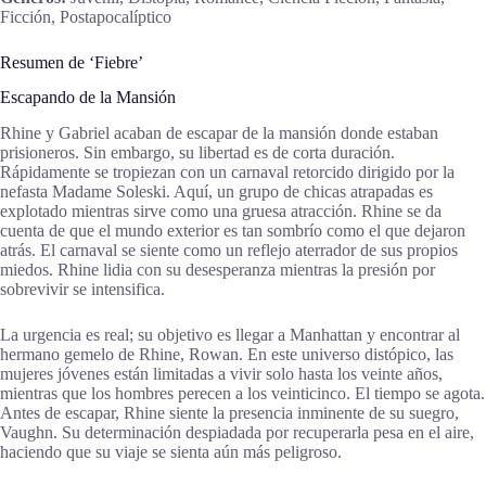
Ficción, Postapocalíptico
Resumen de ‘Fiebre’
Escapando de la Mansión
Rhine y Gabriel acaban de escapar de la mansión donde estaban
prisioneros. Sin embargo, su libertad es de corta duración.
Rápidamente se tropiezan con un carnaval retorcido dirigido por la
nefasta Madame Soleski. Aquí, un grupo de chicas atrapadas es
explotado mientras sirve como una gruesa atracción. Rhine se da
cuenta de que el mundo exterior es tan sombrío como el que dejaron
atrás. El carnaval se siente como un reflejo aterrador de sus propios
miedos. Rhine lidia con su desesperanza mientras la presión por
sobrevivir se intensifica.
La urgencia es real; su objetivo es llegar a Manhattan y encontrar al
hermano gemelo de Rhine, Rowan. En este universo distópico, las
mujeres jóvenes están limitadas a vivir solo hasta los veinte años,
mientras que los hombres perecen a los veinticinco. El tiempo se agota.
Antes de escapar, Rhine siente la presencia inminente de su suegro,
Vaughn. Su determinación despiadada por recuperarla pesa en el aire,
haciendo que su viaje se sienta aún más peligroso.