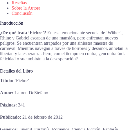
Reseñas
Sobre la Autora
Conclusión
Introducción
¿De qué trata ‘Fiebre’?
En esta emocionante secuela de ‘Wither’,
Rhine y Gabriel escapan de una mansión, pero enfrentan nuevos
peligros. Se encuentran atrapados por una siniestra maestra de
carnaval. Mientras navegan a través de horrores y desamor, anhelan la
libertad y la esperanza. Pero, con el tiempo en contra, ¿encontrarán la
felicidad o sucumbirán a la desesperación?
Detalles del Libro
Título:
‘Fiebre’
Autor:
Lauren DeStefano
Páginas:
341
Publicado:
21 de febrero de 2012
Géneros:
Juvenil, Distopía, Romance, Ciencia Ficción, Fantasía,