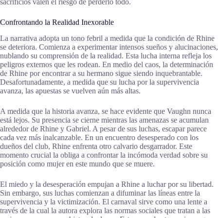
sacrificios valen el riesgo de perderlo todo.
Confrontando la Realidad Inexorable
La narrativa adopta un tono febril a medida que la condición de Rhine
se deteriora. Comienza a experimentar intensos sueños y alucinaciones,
nublando su comprensión de la realidad. Esta lucha interna refleja los
peligros externos que les rodean. En medio del caos, la determinación
de Rhine por encontrar a su hermano sigue siendo inquebrantable.
Desafortunadamente, a medida que su lucha por la supervivencia
avanza, las apuestas se vuelven aún más altas.
A medida que la historia avanza, se hace evidente que Vaughn nunca
está lejos. Su presencia se cierne mientras las amenazas se acumulan
alrededor de Rhine y Gabriel. A pesar de sus luchas, escapar parece
cada vez más inalcanzable. En un encuentro desesperado con los
dueños del club, Rhine enfrenta otro calvario desgarrador. Este
momento crucial la obliga a confrontar la incómoda verdad sobre su
posición como mujer en este mundo que se muere.
El miedo y la desesperación empujan a Rhine a luchar por su libertad.
Sin embargo, sus luchas comienzan a difuminar las líneas entre la
supervivencia y la victimización. El carnaval sirve como una lente a
través de la cual la autora explora las normas sociales que tratan a las