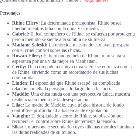
¿Quieres darle una oportunidad a ‘Fiebre’?
¡Aquí tienes!
Personajes
Rhine Ellery:
La determinada protagonista, Rhine busca
libertad mientras lidia con la duda y el miedo.
Gabriel:
El leal compañero de Rhine, se esfuerza por protegerla
pero a menudo se siente a la sombra de su fuerza.
Madame Soleski:
La retorcida maestra de carnaval, prospera
con el cruel control sobre las chicas.
Rowan Ellery:
El hermano gemelo de Rhine, representa su
esperanza por una vida mejor en Manhattan.
Cecily:
Una compañera cautiva cuya suerte se entrelaza con la
de Rhine, sirviendo como un recordatorio de sus luchas
compartidas.
Linden:
El esposo del que Rhine escapó, su complicada
relación con ella la persigue a lo largo de la historia.
Maddie:
Una chica muda con una perspectiva única, muestra
resiliencia en medio de la desesperación.
Lilac:
La madre de Maddie, cuya trágica historia de fondo
contribuye profundidad a los temas de explotación.
Vaughn:
El despiadado suegro de Rhine, su obsesión por
recuperar el control sobre Rhine incrementa la tensión.
Silas:
Un personaje secundario cuyos dilemas morales iluminan
las duras realidades de su mundo.