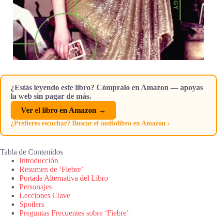
¿Estás leyendo este libro? Cómpralo en Amazon — apoyas
la web sin pagar de más.
Ver el libro en Amazon →
¿Prefieres escuchar? Buscar el audiolibro en Amazon ›
Tabla de Contenidos
Introducción
Resumen de ‘Fiebre’
Portada Alternativa del Libro
Personajes
Lecciones Clave
Spoilers
Preguntas Frecuentes sobre ‘Fiebre’