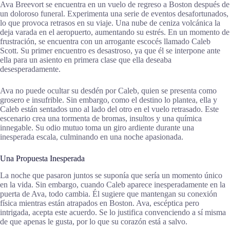
Ava Breevort se encuentra en un vuelo de regreso a Boston después de
un doloroso funeral. Experimenta una serie de eventos desafortunados,
lo que provoca retrasos en su viaje. Una nube de ceniza volcánica la
deja varada en el aeropuerto, aumentando su estrés. En un momento de
frustración, se encuentra con un arrogante escocés llamado Caleb
Scott. Su primer encuentro es desastroso, ya que él se interpone ante
ella para un asiento en primera clase que ella deseaba
desesperadamente.
Ava no puede ocultar su desdén por Caleb, quien se presenta como
grosero e insufrible. Sin embargo, como el destino lo plantea, ella y
Caleb están sentados uno al lado del otro en el vuelo retrasado. Este
escenario crea una tormenta de bromas, insultos y una química
innegable. Su odio mutuo toma un giro ardiente durante una
inesperada escala, culminando en una noche apasionada.
Una Propuesta Inesperada
La noche que pasaron juntos se suponía que sería un momento único
en la vida. Sin embargo, cuando Caleb aparece inesperadamente en la
puerta de Ava, todo cambia. Él sugiere que mantengan su conexión
física mientras están atrapados en Boston. Ava, escéptica pero
intrigada, acepta este acuerdo. Se lo justifica convenciendo a sí misma
de que apenas le gusta, por lo que su corazón está a salvo.