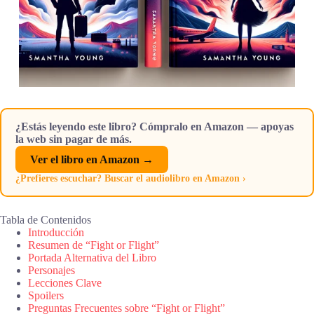
¿Estás leyendo este libro? Cómpralo en Amazon — apoyas
la web sin pagar de más.
Ver el libro en Amazon →
¿Prefieres escuchar? Buscar el audiolibro en Amazon ›
Tabla de Contenidos
Introducción
Resumen de “Fight or Flight”
Portada Alternativa del Libro
Personajes
Lecciones Clave
Spoilers
Preguntas Frecuentes sobre “Fight or Flight”