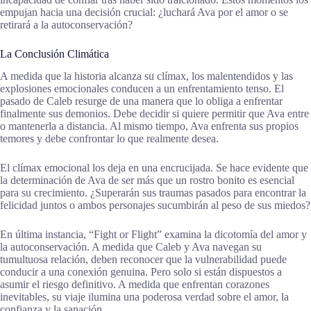
empujan hacia una decisión crucial: ¿luchará Ava por el amor o se
retirará a la autoconservación?
La Conclusión Climática
A medida que la historia alcanza su clímax, los malentendidos y las
explosiones emocionales conducen a un enfrentamiento tenso. El
pasado de Caleb resurge de una manera que lo obliga a enfrentar
finalmente sus demonios. Debe decidir si quiere permitir que Ava entre
o mantenerla a distancia. Al mismo tiempo, Ava enfrenta sus propios
temores y debe confrontar lo que realmente desea.
El clímax emocional los deja en una encrucijada. Se hace evidente que
la determinación de Ava de ser más que un rostro bonito es esencial
para su crecimiento. ¿Superarán sus traumas pasados para encontrar la
felicidad juntos o ambos personajes sucumbirán al peso de sus miedos?
En última instancia, “Fight or Flight” examina la dicotomía del amor y
la autoconservación. A medida que Caleb y Ava navegan su
tumultuosa relación, deben reconocer que la vulnerabilidad puede
conducir a una conexión genuina. Pero solo si están dispuestos a
asumir el riesgo definitivo. A medida que enfrentan corazones
inevitables, su viaje ilumina una poderosa verdad sobre el amor, la
confianza y la sanación.