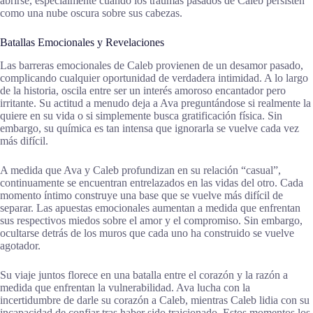
abrirse, especialmente cuando los traumas pasados de Caleb persisten
como una nube oscura sobre sus cabezas.
Batallas Emocionales y Revelaciones
Las barreras emocionales de Caleb provienen de un desamor pasado,
complicando cualquier oportunidad de verdadera intimidad. A lo largo
de la historia, oscila entre ser un interés amoroso encantador pero
irritante. Su actitud a menudo deja a Ava preguntándose si realmente la
quiere en su vida o si simplemente busca gratificación física. Sin
embargo, su química es tan intensa que ignorarla se vuelve cada vez
más difícil.
A medida que Ava y Caleb profundizan en su relación “casual”,
continuamente se encuentran entrelazados en las vidas del otro. Cada
momento íntimo construye una base que se vuelve más difícil de
separar. Las apuestas emocionales aumentan a medida que enfrentan
sus respectivos miedos sobre el amor y el compromiso. Sin embargo,
ocultarse detrás de los muros que cada uno ha construido se vuelve
agotador.
Su viaje juntos florece en una batalla entre el corazón y la razón a
medida que enfrentan la vulnerabilidad. Ava lucha con la
incertidumbre de darle su corazón a Caleb, mientras Caleb lidia con su
incapacidad de confiar tras haber sido traicionado. Estos momentos los