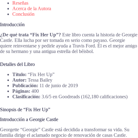
Reseñas
Acerca de la Autora
Conclusión
Introducción
¿De qué trata “Fix Her Up”?
Este libro cuenta la historia de Georgie
Castle. Ella lucha por ser tomada en serio como payaso. Georgie
quiere reinventarse y pedirle ayuda a Travis Ford. Él es el mejor amigo
de su hermano y una antigua estrella del béisbol.
Detalles del Libro
Título:
“Fix Her Up”
Autor:
Tessa Bailey
Publicación:
11 de junio de 2019
Páginas:
400
Clasificación:
3.6/5 en Goodreads (162,180 calificaciones)
Sinopsis de “Fix Her Up”
Introducción a Georgie Castle
Georgette “Georgie” Castle está decidida a transformar su vida. Su
familia dirige el aclamado negocio de renovación de casas Castle.